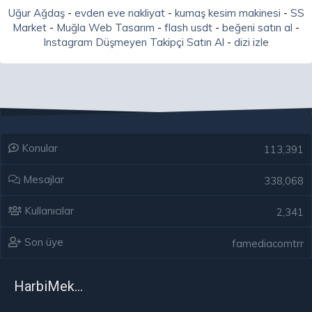
Uğur Ağdaş
-
evden eve nakliyat
-
kumaş kesim makinesi
-
SS
Market
-
Muğla Web Tasarım
-
flash usdt
-
beğeni satın al
-
Instagram Düşmeyen Takipçi Satın Al
-
dizi izle
Konular
113,391
Mesajlar
338,068
Kullanıcılar
2,341
Son üye
famediacomtrr
HarbiMekân