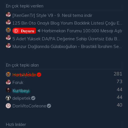
En çok tepki verilen
[XenGenTr] Style V9 - 9. Nesil tema indir
125 Bin Oto Onaylı Blog Yorum Backlink Listesi Çoğu Edu ve Gov Ücretsiz
🔉Harbimekan Forumu 100.000 Mesajı Aştı
𝐃𝐮𝐲𝐮𝐫𝐮
5 Adet Yüksek DA/PA Değerine Sahip Ücretsiz Edu Backlink
Munzur Dağlarında Gülabioğulları - Brastikli İbrahim Sevindik
En çok tepki alan
281
HarbiMekân
73
Faruk
44
Kurtbeyi
44
delipetek
40
DonVitoCorleone
D
Hızlı linkler