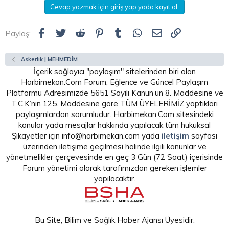
t
i
Cevap yazmak için giriş yap yada kayıt ol.
a
h
n
i
Facebook
Twitter
Reddit
Pinterest
Tumblr
WhatsApp
E-posta
Link
Paylaş:
Askerlik | MEHMEDİM
İçerik sağlayıcı "paylaşım" sitelerinden biri olan
Harbimekan.Com Forum, Eğlence ve Güncel Paylaşım
Platformu Adresimizde 5651 Sayılı Kanun’un 8. Maddesine ve
T.C.K’nın 125. Maddesine göre TÜM ÜYELERİMİZ yaptıkları
paylaşımlardan sorumludur. Harbimekan.Com sitesindeki
konular yada mesajlar hakkında yapılacak tüm hukuksal
Şikayetler için info@harbimekan.com yada
iletişim
sayfası
üzerinden iletişime geçilmesi halinde ilgili kanunlar ve
yönetmelikler çerçevesinde en geç 3 Gün (72 Saat) içerisinde
Forum yönetimi olarak tarafımızdan gereken işlemler
yapılacaktır.
Bu Site, Bilim ve Sağlık Haber Ajansı Üyesidir.