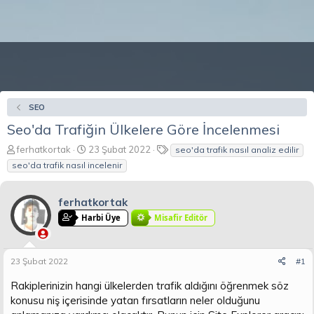
SEO
Seo'da Trafiğin Ülkelere Göre İncelenmesi
K
B
E
ferhatkortak
23 Şubat 2022
seo'da trafik nasıl analiz edilir
o
a
t
seo'da trafik nasıl incelenir
n
ş
i
b
l
k
u
a
e
ferhatkortak
y
n
t
Harbi Üye
Misafir Editör
u
g
l
b
ı
e
a
ç
r
23 Şubat 2022
#1
ş
t
l
a
Rakiplerinizin hangi ülkelerden trafik aldığını öğrenmek söz
a
r
konusu niş içerisinde yatan fırsatların neler olduğunu
t
i
a
h