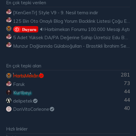
En çok tepki verilen
[XenGenTr] Style V9 - 9. Nesil tema indir
125 Bin Oto Onaylı Blog Yorum Backlink Listesi Çoğu Edu ve Gov Ücretsiz
🔉Harbimekan Forumu 100.000 Mesajı Aştı
𝐃𝐮𝐲𝐮𝐫𝐮
5 Adet Yüksek DA/PA Değerine Sahip Ücretsiz Edu Backlink
Munzur Dağlarında Gülabioğulları - Brastikli İbrahim Sevindik
En çok tepki alan
281
HarbiMekân
73
Faruk
44
Kurtbeyi
44
delipetek
40
DonVitoCorleone
D
Hızlı linkler