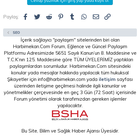
Cevap yazmak için giriş yap yada kayıt ol.
Facebook
Twitter
Reddit
Pinterest
Tumblr
WhatsApp
E-posta
Link
Paylaş:
SEO
İçerik sağlayıcı "paylaşım" sitelerinden biri olan
Harbimekan.Com Forum, Eğlence ve Güncel Paylaşım
Platformu Adresimizde 5651 Sayılı Kanun’un 8. Maddesine ve
T.C.K’nın 125. Maddesine göre TÜM ÜYELERİMİZ yaptıkları
paylaşımlardan sorumludur. Harbimekan.Com sitesindeki
konular yada mesajlar hakkında yapılacak tüm hukuksal
Şikayetler için info@harbimekan.com yada
iletişim
sayfası
üzerinden iletişime geçilmesi halinde ilgili kanunlar ve
yönetmelikler çerçevesinde en geç 3 Gün (72 Saat) içerisinde
Forum yönetimi olarak tarafımızdan gereken işlemler
yapılacaktır.
Bu Site, Bilim ve Sağlık Haber Ajansı Üyesidir.