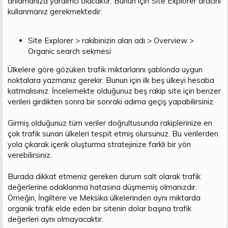
anlamanıza yardımcı olacaktır. Bunun için Site Explorer aracını
n
i
kullanmanız gerekmektedir.
Site Explorer > rakibinizin alan adı > Overview >
Organic search sekmesi
Ülkelere göre gözüken trafik miktarlarını şablonda uygun
noktalara yazmanız gerekir. Bunun için ilk beş ülkeyi hesaba
katmalısınız. İncelemekte olduğunuz beş rakip site için benzer
verileri girdikten sonra bir sonraki adıma geçiş yapabilirsiniz.
Girmiş olduğunuz tüm veriler doğrultusunda rakiplerinize en
çok trafik sunan ülkeleri tespit etmiş olursunuz. Bu verilerden
yola çıkarak içerik oluşturma stratejinize farklı bir yön
verebilirsiniz.
Burada dikkat etmeniz gereken durum salt olarak trafik
değerlerine odaklanma hatasına düşmemiş olmanızdır.
Örneğin, İngiltere ve Meksika ülkelerinden aynı miktarda
organik trafik elde eden bir sitenin dolar başına trafik
değerleri aynı olmayacaktır.