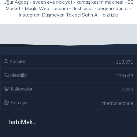
Uğur Ağdaş
-
evden eve nakliyat
-
kumaş kesim makinesi
-
SS
Market
-
Muğla Web Tasarım
-
flash usdt
-
beğeni satın al
-
Instagram Düşmeyen Takipçi Satın Al
-
dizi izle
Konular
113,371
Mesajlar
338,029
Kullanıcılar
2,340
Son üye
thetrainerzone
HarbiMekân