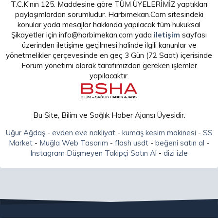
T.C.K’nın 125. Maddesine göre TÜM ÜYELERİMİZ yaptıkları
paylaşımlardan sorumludur. Harbimekan.Com sitesindeki
konular yada mesajlar hakkında yapılacak tüm hukuksal
Şikayetler için info@harbimekan.com yada
iletişim
sayfası
üzerinden iletişime geçilmesi halinde ilgili kanunlar ve
yönetmelikler çerçevesinde en geç 3 Gün (72 Saat) içerisinde
Forum yönetimi olarak tarafımızdan gereken işlemler
yapılacaktır.
Bu Site, Bilim ve Sağlık Haber Ajansı Üyesidir.
Uğur Ağdaş
-
evden eve nakliyat
-
kumaş kesim makinesi
-
SS
Market
-
Muğla Web Tasarım
-
flash usdt
-
beğeni satın al
-
Instagram Düşmeyen Takipçi Satın Al
-
dizi izle