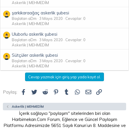
Askerlik | MEHMEDİM
şarkikaraağaç askerlik şubesi
Başlatan aDm
3 Mayıs 2020
Cevaplar: 0
Askerlik | MEHMEDİM
Uluborlu askerlik şubesi
Başlatan aDm
3 Mayıs 2020
Cevaplar: 0
Askerlik | MEHMEDİM
Sütçüler askerlik şubesi
Başlatan aDm
3 Mayıs 2020
Cevaplar: 0
Askerlik | MEHMEDİM
Cevap yazmak için giriş yap yada kayıt ol.
Facebook
Twitter
Reddit
Pinterest
Tumblr
WhatsApp
E-posta
Link
Paylaş:
Askerlik | MEHMEDİM
İçerik sağlayıcı "paylaşım" sitelerinden biri olan
Harbimekan.Com Forum, Eğlence ve Güncel Paylaşım
Platformu Adresimizde 5651 Sayılı Kanun’un 8. Maddesine ve