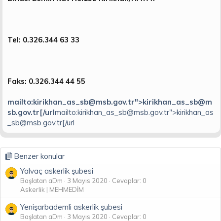
n
i
Tel: 0.326.344 63 33
Faks: 0.326.344 44 55
mailto:kirikhan_as_sb@msb.gov.tr">kirikhan_as_sb@m
sb.gov.tr[/url
mailto:kirikhan_as_sb@msb.gov.tr">kirikhan_as
_sb@msb.gov.tr[/url
Benzer konular
Yalvaç askerlik şubesi
Başlatan aDm
3 Mayıs 2020
Cevaplar: 0
Askerlik | MEHMEDİM
Yenişarbademli askerlik şubesi
Başlatan aDm
3 Mayıs 2020
Cevaplar: 0