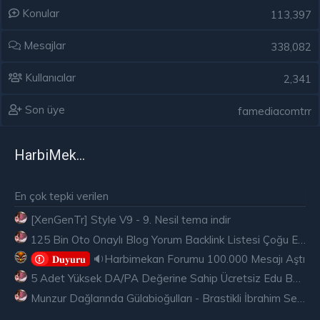
Konular
113,397
Mesajlar
338,082
Kullanıcılar
2,341
Son üye
famediacomtrr
HarbiMekân
En çok tepki verilen
[XenGenTr] Style V9 - 9. Nesil tema indir
125 Bin Oto Onaylı Blog Yorum Backlink Listesi Çoğu Edu ve Gov Ücretsiz
🔉Harbimekan Forumu 100.000 Mesajı Aştı
𝐃𝐮𝐲𝐮𝐫𝐮
5 Adet Yüksek DA/PA Değerine Sahip Ücretsiz Edu Backlink
Munzur Dağlarında Gülabioğulları - Brastikli İbrahim Sevindik