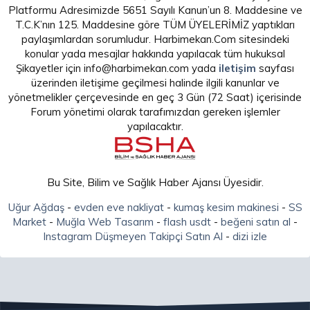
Platformu Adresimizde 5651 Sayılı Kanun’un 8. Maddesine ve
T.C.K’nın 125. Maddesine göre TÜM ÜYELERİMİZ yaptıkları
paylaşımlardan sorumludur. Harbimekan.Com sitesindeki
konular yada mesajlar hakkında yapılacak tüm hukuksal
Şikayetler için info@harbimekan.com yada
iletişim
sayfası
üzerinden iletişime geçilmesi halinde ilgili kanunlar ve
yönetmelikler çerçevesinde en geç 3 Gün (72 Saat) içerisinde
Forum yönetimi olarak tarafımızdan gereken işlemler
yapılacaktır.
Bu Site, Bilim ve Sağlık Haber Ajansı Üyesidir.
Uğur Ağdaş
-
evden eve nakliyat
-
kumaş kesim makinesi
-
SS
Market
-
Muğla Web Tasarım
-
flash usdt
-
beğeni satın al
-
Instagram Düşmeyen Takipçi Satın Al
-
dizi izle