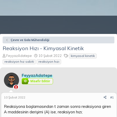
Çevre ve Gıda Mühendisliği
Reaksiyon Hızı - Kimyasal Kinetik
K
B
E
FeyyazAdatepe
10 Şubat 2022
kimyasal kinetik
o
a
t
reaksiyon hız sabiti
reaksiyon hızı
n
ş
i
b
l
k
u
a
e
FeyyazAdatepe
y
n
t
Misafir Editör
u
g
l
b
ı
e
a
ç
r
10 Şubat 2022
#1
ş
t
l
a
Reaksiyona başlamasından t zaman sonra reaksiyona giren
a
r
A maddesinin derişimi (A) ise, reaksiyon hızı;
t
i
a
h