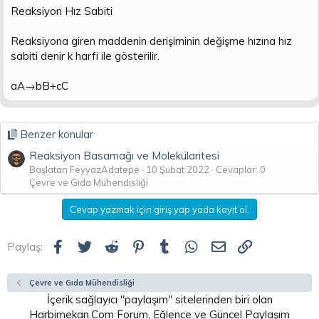
Reaksiyon Hız Sabiti
Reaksiyona giren maddenin derişiminin değişme hızına hız
sabiti denir k harfi ile gösterilir.
aA→bB+cC
Benzer konular
Reaksiyon Basamağı ve Molekülaritesi
Başlatan FeyyazAdatepe
10 Şubat 2022
Cevaplar: 0
Çevre ve Gıda Mühendisliği
Cevap yazmak için giriş yap yada kayıt ol.
Facebook
Twitter
Reddit
Pinterest
Tumblr
WhatsApp
E-posta
Link
Paylaş:
Çevre ve Gıda Mühendisliği
İçerik sağlayıcı "paylaşım" sitelerinden biri olan
Harbimekan.Com Forum, Eğlence ve Güncel Paylaşım