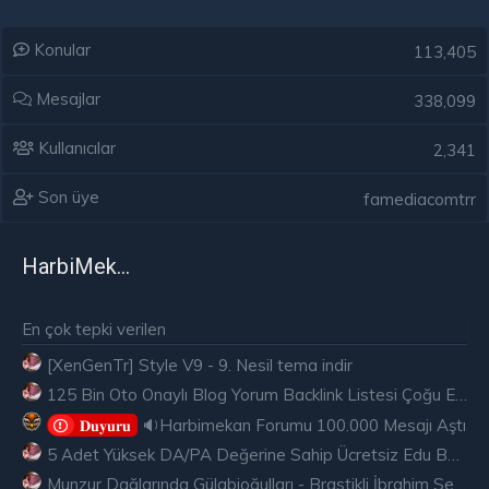
Konular
113,405
Mesajlar
338,099
Kullanıcılar
2,341
Son üye
famediacomtrr
HarbiMekân
En çok tepki verilen
[XenGenTr] Style V9 - 9. Nesil tema indir
125 Bin Oto Onaylı Blog Yorum Backlink Listesi Çoğu Edu ve Gov Ücretsiz
🔉Harbimekan Forumu 100.000 Mesajı Aştı
𝐃𝐮𝐲𝐮𝐫𝐮
5 Adet Yüksek DA/PA Değerine Sahip Ücretsiz Edu Backlink
Munzur Dağlarında Gülabioğulları - Brastikli İbrahim Sevindik