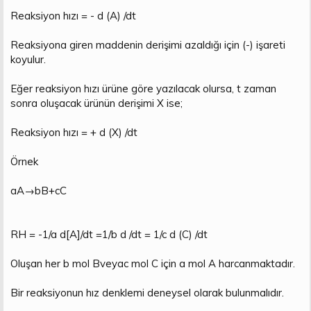
n
i
Reaksiyon hızı = - d (A) /dt
Reaksiyona giren maddenin derişimi azaldığı için (-) işareti
koyulur.
Eğer reaksiyon hızı ürüne göre yazılacak olursa, t zaman
sonra oluşacak ürünün derişimi X ise;
Reaksiyon hızı = + d (X) /dt
Örnek
aA→bB+cC
RH = -1/a d[A]/dt =1/b d /dt = 1/c d (C) /dt
Oluşan her b mol Bveyac mol C için a mol A harcanmaktadır.
Bir reaksiyonun hız denklemi deneysel olarak bulunmalıdır.