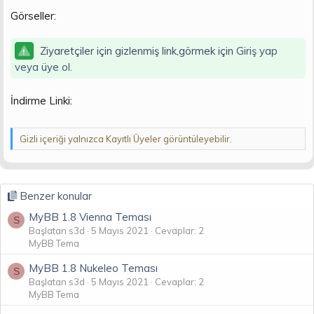
n
i
Görseller:
Ziyaretçiler için gizlenmiş link,görmek için
Giriş yap
veya üye ol.
İndirme Linki:
Gizli içeriği yalnızca Kayıtlı Üyeler görüntüleyebilir.
Benzer konular
MyBB 1.8 Vienna Teması
S
Başlatan s3d
5 Mayıs 2021
Cevaplar: 2
MyBB Tema
MyBB 1.8 Nukeleo Teması
S
Başlatan s3d
5 Mayıs 2021
Cevaplar: 2
MyBB Tema