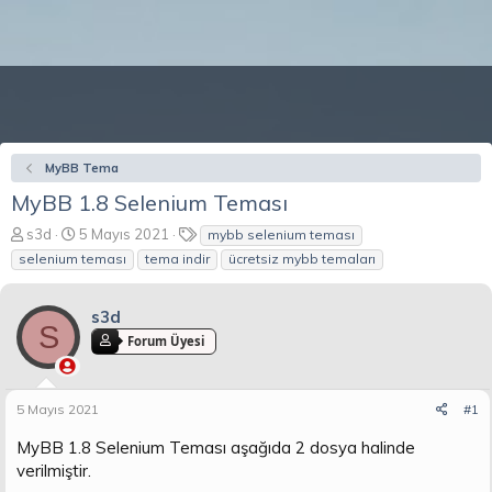
MyBB Tema
MyBB 1.8 Selenium Teması
K
B
E
s3d
5 Mayıs 2021
mybb selenium teması
o
a
t
selenium teması
tema indir
ücretsiz mybb temaları
n
ş
i
b
l
k
u
a
e
s3d
S
y
n
t
Forum Üyesi
u
g
l
b
ı
e
a
ç
r
5 Mayıs 2021
#1
ş
t
l
a
MyBB 1.8 Selenium Teması aşağıda 2 dosya halinde
a
r
verilmiştir.
t
i
a
h