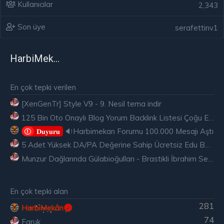
Kullanıcılar
2,343
Son üye
serafettinv1
HarbiMekân
En çok tepki verilen
[XenGenTr] Style V9 - 9. Nesil tema indir
125 Bin Oto Onaylı Blog Yorum Backlink Listesi Çoğu Edu ve Gov Ücretsiz
🔉Harbimekan Forumu 100.000 Mesajı Aştı
𝐃𝐮𝐲𝐮𝐫𝐮
5 Adet Yüksek DA/PA Değerine Sahip Ücretsiz Edu Backlink
Munzur Dağlarında Gülabioğulları - Brastikli İbrahim Sevindik
En çok tepki alan
281
HarbiMekân
74
Faruk