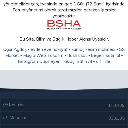
yönetmelikler çerçevesinde en geç 3 Gün (72 Saat) içerisinde
Forum yönetimi olarak tarafımızdan gereken işlemler
yapılacaktır.
Bu Site, Bilim ve Sağlık Haber Ajansı Üyesidir.
Uğur Ağdaş
-
evden eve nakliyat
-
kumaş kesim makinesi
-
SS
Market
-
Muğla Web Tasarım
-
flash usdt
-
beğeni satın al
-
Instagram Düşmeyen Takipçi Satın Al
-
dizi izle
Konular
113,409
Mesajlar
338,105