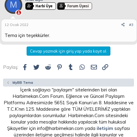
M
Harbi Üye
Forum Üyesi
12 Ocak 2022
#3
Tema için teşekkürler.
Cevap yazmak için giriş yap yada kayıt ol.
Facebook
Twitter
Reddit
Pinterest
Tumblr
WhatsApp
E-posta
Link
Paylaş:
MyBB Tema
İçerik sağlayıcı "paylaşım" sitelerinden biri olan
Harbimekan.Com Forum, Eğlence ve Güncel Paylaşım
Platformu Adresimizde 5651 Sayılı Kanun’un 8. Maddesine ve
T.C.K’nın 125. Maddesine göre TÜM ÜYELERİMİZ yaptıkları
paylaşımlardan sorumludur. Harbimekan.Com sitesindeki
konular yada mesajlar hakkında yapılacak tüm hukuksal
Şikayetler için info@harbimekan.com yada
iletişim
sayfası
üzerinden iletişime geçilmesi halinde ilgili kanunlar ve