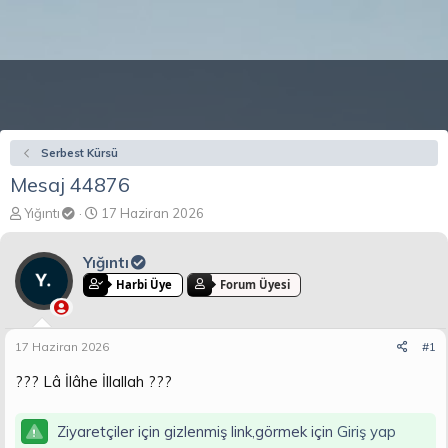
Serbest Kürsü
Mesaj 44876
K
B
Yığıntı
17 Haziran 2026
o
a
n
ş
Yığıntı
b
l
u
a
Harbi Üye
Forum Üyesi
y
n
u
g
b
ı
17 Haziran 2026
#1
a
ç
ş
t
??? Lâ İlâhe İllallah ???
l
a
a
r
t
i
Ziyaretçiler için gizlenmiş link,görmek için
Giriş yap
a
h