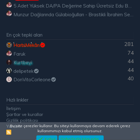
5 Adet Yüksek DA/PA Değerine Sahip Ücretsiz Edu Backlink
Munzur Dağlarında Gülabioğulları - Brastikli İbrahim Sevindik
En çok tepki alan
281
HarbiMekân
74
Faruk
44
Kurtbeyi
44
delipetek
40
DonVitoCorleone
D
Hızlı linkler
İletişim
Şartlar ve kurallar
Gizlilik politikası
Bu site çerezler kullanır. Bu siteyi kullanmaya devam ederek çerez
Yardım
kullanımımızı kabul etmiş olursunuz.
R
S
Kabul
Daha fazla bilgi edin...