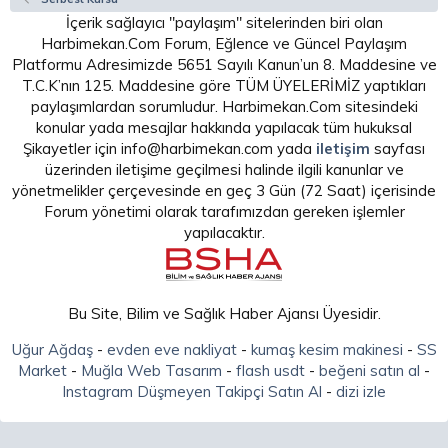
İçerik sağlayıcı "paylaşım" sitelerinden biri olan
Harbimekan.Com Forum, Eğlence ve Güncel Paylaşım
Platformu Adresimizde 5651 Sayılı Kanun’un 8. Maddesine ve
T.C.K’nın 125. Maddesine göre TÜM ÜYELERİMİZ yaptıkları
paylaşımlardan sorumludur. Harbimekan.Com sitesindeki
konular yada mesajlar hakkında yapılacak tüm hukuksal
Şikayetler için info@harbimekan.com yada
iletişim
sayfası
üzerinden iletişime geçilmesi halinde ilgili kanunlar ve
yönetmelikler çerçevesinde en geç 3 Gün (72 Saat) içerisinde
Forum yönetimi olarak tarafımızdan gereken işlemler
yapılacaktır.
Bu Site, Bilim ve Sağlık Haber Ajansı Üyesidir.
Uğur Ağdaş
-
evden eve nakliyat
-
kumaş kesim makinesi
-
SS
Market
-
Muğla Web Tasarım
-
flash usdt
-
beğeni satın al
-
Instagram Düşmeyen Takipçi Satın Al
-
dizi izle