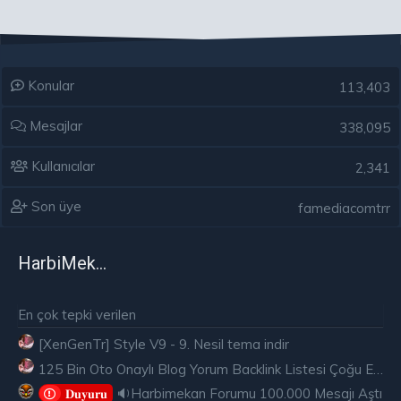
Konular
113,403
Mesajlar
338,095
Kullanıcılar
2,341
Son üye
famediacomtrr
HarbiMekân
En çok tepki verilen
[XenGenTr] Style V9 - 9. Nesil tema indir
125 Bin Oto Onaylı Blog Yorum Backlink Listesi Çoğu Edu ve Gov Ücretsiz
🔉Harbimekan Forumu 100.000 Mesajı Aştı
𝐃𝐮𝐲𝐮𝐫𝐮