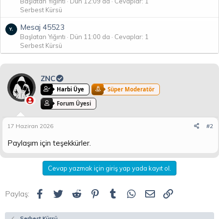
Başlatan Yığıntı
Dün 12:09 da
Cevaplar: 1
Serbest Kürsü
Mesaj 45523
Başlatan Yığıntı
Dün 11:00 da
Cevaplar: 1
Serbest Kürsü
ZNC
Harbi Üye
Süper Moderatör
Forum Üyesi
17 Haziran 2026
#2
Paylaşım için teşekkürler.
Cevap yazmak için giriş yap yada kayıt ol.
Facebook
Twitter
Reddit
Pinterest
Tumblr
WhatsApp
E-posta
Link
Paylaş:
Serbest Kürsü