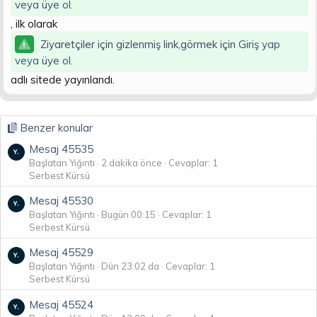
veya üye ol.
n
i
, ilk olarak
Ziyaretçiler için gizlenmiş link,görmek için
Giriş yap
veya üye ol.
adlı sitede yayınlandı.
Benzer konular
Mesaj 45535
Başlatan Yığıntı
2 dakika önce
Cevaplar: 1
Serbest Kürsü
Mesaj 45530
Başlatan Yığıntı
Bugün 00:15
Cevaplar: 1
Serbest Kürsü
Mesaj 45529
Başlatan Yığıntı
Dün 23:02 da
Cevaplar: 1
Serbest Kürsü
Mesaj 45524