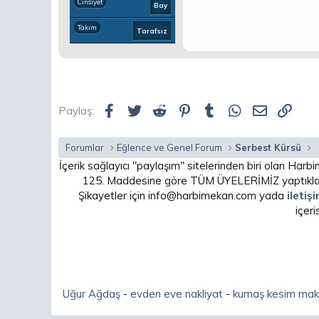
Cinsiyet
Bay
Takım
Tarafsız
Facebook
Twitter
Reddit
Pinterest
Tumblr
WhatsApp
E-posta
Link
Paylaş:
Forumlar
Eğlence ve Genel Forum
Serbest Kürsü
İçerik sağlayıcı "paylaşım" sitelerinden biri olan H
125. Maddesine göre TÜM ÜYELERİMİZ yaptıkları
Şikayetler için info@harbimekan.com yada
iletiş
içer
Uğur Ağdaş
-
evden eve nakliyat
-
kumaş kesim mak