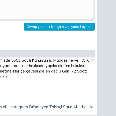
Cevap yazmak için giriş yap yada kayıt ol.
imizde 5651 Sayılı Kanun’un 8. Maddesine ve T.C.K’nın
 yada mesajlar hakkında yapılacak tüm hukuksal
 yönetmelikler çerçevesinde en geç 3 Gün (72 Saat)
ktır.
n al
-
Instagram Düşmeyen Takipçi Satın Al
-
dizi izle