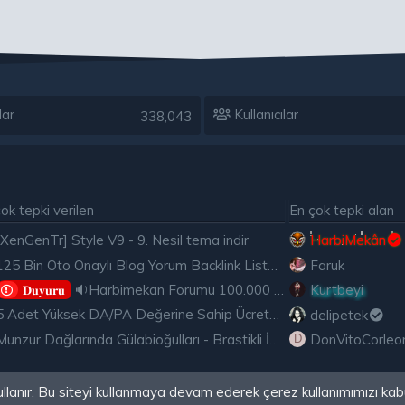
lar
Kullanıcılar
338,043
ok tepki verilen
En çok tepki alan
[XenGenTr] Style V9 - 9. Nesil tema indir
HarbiMekân
125 Bin Oto Onaylı Blog Yorum Backlink Listesi Çoğu Edu ve Gov Ücretsiz
Faruk
🔉Harbimekan Forumu 100.000 Mesajı Aştı
Kurtbeyi
𝐃𝐮𝐲𝐮𝐫𝐮
5 Adet Yüksek DA/PA Değerine Sahip Ücretsiz Edu Backlink
delipetek
Munzur Dağlarında Gülabioğulları - Brastikli İbrahim Sevindik
DonVitoCorleo
D
ullanır. Bu siteyi kullanmaya devam ederek çerez kullanımımızı kab