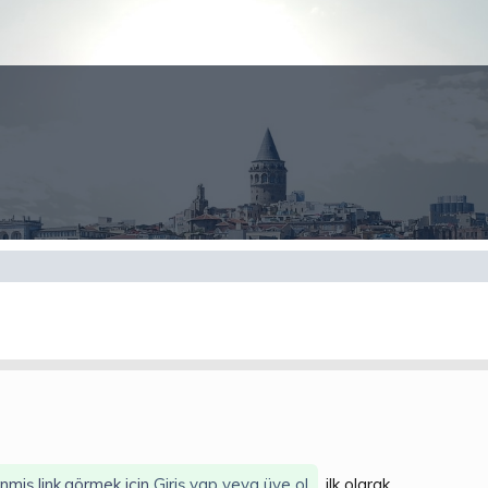
enmiş link,görmek için
Giriş yap veya üye ol.
, ilk olarak