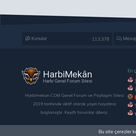
Konular
Mesaj
113,378
En ç
HarbiMekân
Harbi Genel Forum Sitesi
Harbimekan.COM Genel Forum ve Paylaşım Sitesi
2019 tarihinde aktif olarak yayın hayatına
başlamıştır. Keyifli forumlar dileriz.
Bu site çerezler k