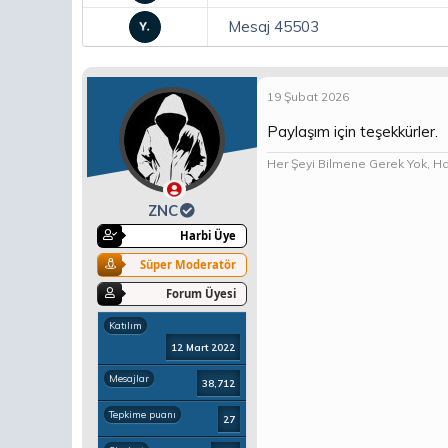
Mesaj 45503
19 Şubat 2026
Paylaşım için teşekkürler.
Her Şeyi Bilmene Gerek Yok, Hadd
ZNC
Harbi Üye
Süper Moderatör
Forum Üyesi
Katılım
12 Mart 2022
Mesajlar
38,712
Tepkime puanı
27