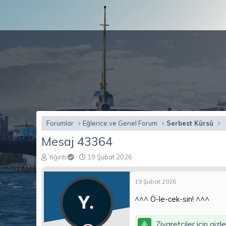
Forumlar
Eğlence ve Genel Forum
Serbest Kürsü
Mesaj 43364
K
B
Yığıntı
19 Şubat 2026
o
a
n
ş
19 Şubat 2026
b
l
u
a
^^^ Ö-le-cek-sin! ^^^
y
n
u
g
b
ı
Ziyaretçiler için gizl