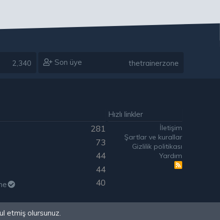
Son üye
2,340
thetrainerzone
Hızlı linkler
İletişim
281
Şartlar ve kurallar
73
Gizlilik politikası
44
Yardım
R
44
S
S
40
ne
ul etmiş olursunuz.