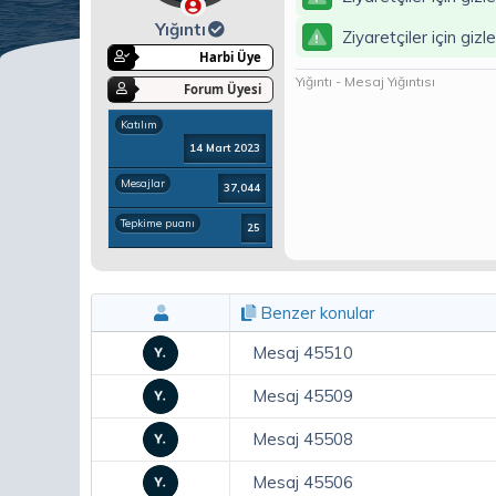
a
ç
ş
t
Yığıntı
Ziyaretçiler için gizl
l
a
Harbi Üye
a
r
Yığıntı - Mesaj Yığıntısı
t
i
Forum Üyesi
a
h
Katılım
n
i
14 Mart 2023
Mesajlar
37,044
Tepkime puanı
25
Benzer konular
Mesaj 45510
Mesaj 45509
Mesaj 45508
Mesaj 45506