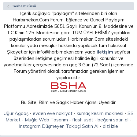
Serbest Kürsü
İçerik sağlayıcı "paylaşım" sitelerinden biri olan
Harbimekan.Com Forum, Eğlence ve Güncel Paylaşım
Platformu Adresimizde 5651 Sayılı Kanun’un 8. Maddesine ve
T.C.K’nın 125. Maddesine göre TÜM ÜYELERİMİZ yaptıkları
paylaşımlardan sorumludur. Harbimekan.Com sitesindeki
konular yada mesajlar hakkında yapılacak tüm hukuksal
Şikayetler için info@harbimekan.com yada
iletişim
sayfası
üzerinden iletişime geçilmesi halinde ilgili kanunlar ve
yönetmelikler çerçevesinde en geç 3 Gün (72 Saat) içerisinde
Forum yönetimi olarak tarafımızdan gereken işlemler
yapılacaktır.
Bu Site, Bilim ve Sağlık Haber Ajansı Üyesidir.
Uğur Ağdaş
-
evden eve nakliyat
-
kumaş kesim makinesi
-
SS
Market
-
Muğla Web Tasarım
-
flash usdt
-
beğeni satın al
-
Instagram Düşmeyen Takipçi Satın Al
-
dizi izle