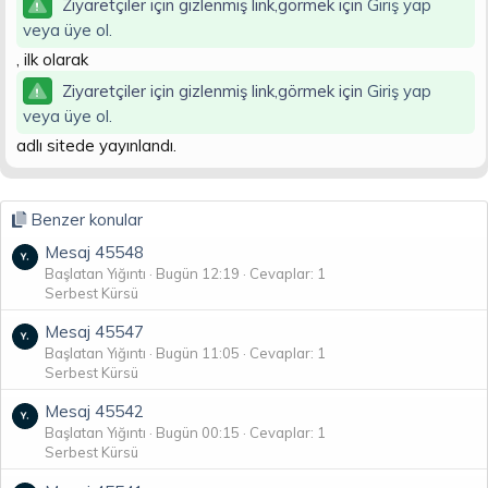
Ziyaretçiler için gizlenmiş link,görmek için
Giriş yap
n
i
veya üye ol.
, ilk olarak
Ziyaretçiler için gizlenmiş link,görmek için
Giriş yap
veya üye ol.
adlı sitede yayınlandı.
Benzer konular
Mesaj 45548
Başlatan Yığıntı
Bugün 12:19
Cevaplar: 1
Serbest Kürsü
Mesaj 45547
Başlatan Yığıntı
Bugün 11:05
Cevaplar: 1
Serbest Kürsü
Mesaj 45542
Başlatan Yığıntı
Bugün 00:15
Cevaplar: 1
Serbest Kürsü