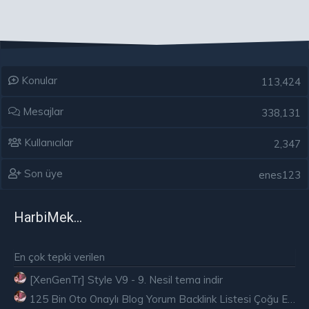
Konular
113,424
Mesajlar
338,131
Kullanıcılar
2,347
Son üye
enes123
HarbiMekân
En çok tepki verilen
[XenGenTr] Style V9 - 9. Nesil tema indir
125 Bin Oto Onaylı Blog Yorum Backlink Listesi Çoğu Edu ve Gov Ücretsiz