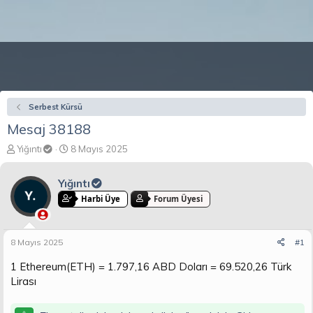
Serbest Kürsü
Mesaj 38188
K
B
Yığıntı
8 Mayıs 2025
o
a
n
ş
Yığıntı
b
l
u
a
Harbi Üye
Forum Üyesi
y
n
u
g
b
ı
8 Mayıs 2025
#1
a
ç
ş
t
1 Ethereum(ETH) = 1.797,16 ABD Doları = 69.520,26 Türk
l
a
Lirası
a
r
t
i
a
h