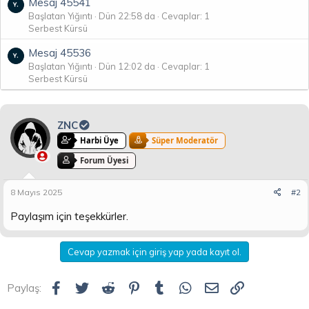
Mesaj 45541
Başlatan Yığıntı
Dün 22:58 da
Cevaplar: 1
Serbest Kürsü
Mesaj 45536
Başlatan Yığıntı
Dün 12:02 da
Cevaplar: 1
Serbest Kürsü
ZNC
Harbi Üye
Süper Moderatör
Forum Üyesi
8 Mayıs 2025
#2
Paylaşım için teşekkürler.
Cevap yazmak için giriş yap yada kayıt ol.
Facebook
Twitter
Reddit
Pinterest
Tumblr
WhatsApp
E-posta
Link
Paylaş: