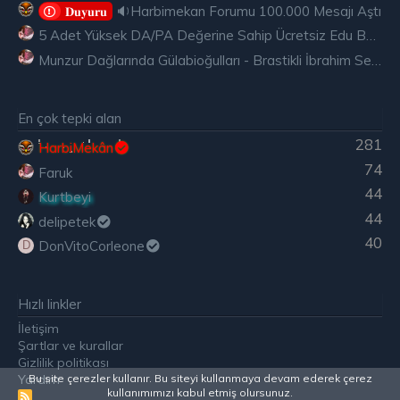
🔉Harbimekan Forumu 100.000 Mesajı Aştı
𝐃𝐮𝐲𝐮𝐫𝐮
5 Adet Yüksek DA/PA Değerine Sahip Ücretsiz Edu Backlink
Munzur Dağlarında Gülabioğulları - Brastikli İbrahim Sevindik
En çok tepki alan
281
HarbiMekân
74
Faruk
44
Kurtbeyi
44
delipetek
40
DonVitoCorleone
D
Hızlı linkler
İletişim
Şartlar ve kurallar
Gizlilik politikası
Bu site çerezler kullanır. Bu siteyi kullanmaya devam ederek çerez
Yardım
kullanımımızı kabul etmiş olursunuz.
R