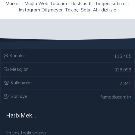
Market
-
Muğla Web Tasarım
-
flash usdt
-
beğeni satın al
-
Instagram Düşmeyen Takipçi Satın Al
-
dizi izle
Konular
113,405
Mesajlar
338,099
Kullanıcılar
2,341
Son üye
famediacomtrr
HarbiMekân
En çok tepki verilen