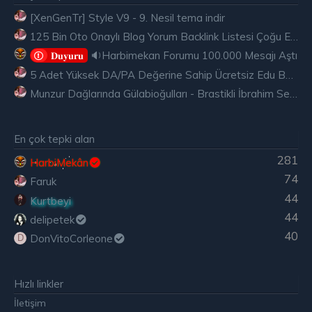
[XenGenTr] Style V9 - 9. Nesil tema indir
125 Bin Oto Onaylı Blog Yorum Backlink Listesi Çoğu Edu ve Gov Ücretsiz
🔉Harbimekan Forumu 100.000 Mesajı Aştı
𝐃𝐮𝐲𝐮𝐫𝐮
5 Adet Yüksek DA/PA Değerine Sahip Ücretsiz Edu Backlink
Munzur Dağlarında Gülabioğulları - Brastikli İbrahim Sevindik
En çok tepki alan
281
HarbiMekân
74
Faruk
44
Kurtbeyi
44
delipetek
40
DonVitoCorleone
D
Hızlı linkler
İletişim