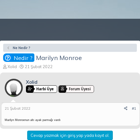
Ne Nedir ?
Marilyn Monroe
Nedir ?
K
B
Xolid
21 Şubat 2022
o
a
n
ş
Xolid
b
l
u
a
Harbi Üye
Forum Üyesi
y
n
u
g
b
ı
21 Şubat 2022
#1
a
ç
ş
t
Marilyn Monroenun altı ayak parmağı vardı
l
a
a
r
t
i
Cevap yazmak için giriş yap yada kayıt ol.
a
h