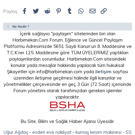
n
i
Facebook
Twitter
Reddit
Pinterest
Tumblr
WhatsApp
E-posta
Link
Paylaş:
Ne Nedir ?
İçerik sağlayıcı "paylaşım" sitelerinden biri olan
Harbimekan.Com Forum, Eğlence ve Güncel Paylaşım
Platformu Adresimizde 5651 Sayılı Kanun’un 8. Maddesine ve
T.C.K’nın 125. Maddesine göre TÜM ÜYELERİMİZ yaptıkları
paylaşımlardan sorumludur. Harbimekan.Com sitesindeki
konular yada mesajlar hakkında yapılacak tüm hukuksal
Şikayetler için info@harbimekan.com yada
iletişim
sayfası
üzerinden iletişime geçilmesi halinde ilgili kanunlar ve
yönetmelikler çerçevesinde en geç 3 Gün (72 Saat) içerisinde
Forum yönetimi olarak tarafımızdan gereken işlemler
yapılacaktır.
Bu Site, Bilim ve Sağlık Haber Ajansı Üyesidir.
Uğur Ağdaş
-
evden eve nakliyat
-
kumaş kesim makinesi
-
SS