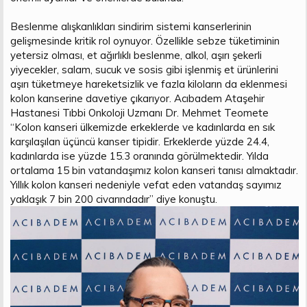
Beslenme alışkanlıkları sindirim sistemi kanserlerinin
gelişmesinde kritik rol oynuyor. Özellikle sebze tüketiminin
yetersiz olması, et ağırlıklı beslenme, alkol, aşırı şekerli
yiyecekler, salam, sucuk ve sosis gibi işlenmiş et ürünlerini
aşırı tüketmeye hareketsizlik ve fazla kiloların da eklenmesi
kolon kanserine davetiye çıkarıyor. Acıbadem Ataşehir
Hastanesi Tıbbi Onkoloji Uzmanı Dr. Mehmet Teomete
“Kolon kanseri ülkemizde erkeklerde ve kadınlarda en sık
karşılaşılan üçüncü kanser tipidir. Erkeklerde yüzde 24.4,
kadınlarda ise yüzde 15.3 oranında görülmektedir. Yılda
ortalama 15 bin vatandaşımız kolon kanseri tanısı almaktadır.
Yıllık kolon kanseri nedeniyle vefat eden vatandaş sayımız
yaklaşık 7 bin 200 civarındadır” diye konuştu.