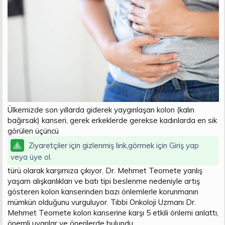
n
i
Ülkemizde son yıllarda giderek yaygınlaşan kolon (kalın
bağırsak) kanseri, gerek erkeklerde gerekse kadınlarda en sık
görülen üçüncü
Ziyaretçiler için gizlenmiş link,görmek için
Giriş yap
veya üye ol.
türü olarak karşımıza çıkıyor. Dr. Mehmet Teomete yanlış
yaşam alışkanlıkları ve batı tipi beslenme nedeniyle artış
gösteren kolon kanserinden bazı önlemlerle korunmanın
mümkün olduğunu vurguluyor. Tıbbi Onkoloji Uzmanı Dr.
Mehmet Teomete kolon kanserine karşı 5 etkili önlemi anlattı,
önemli uyarılar ve önerilerde bulundu.