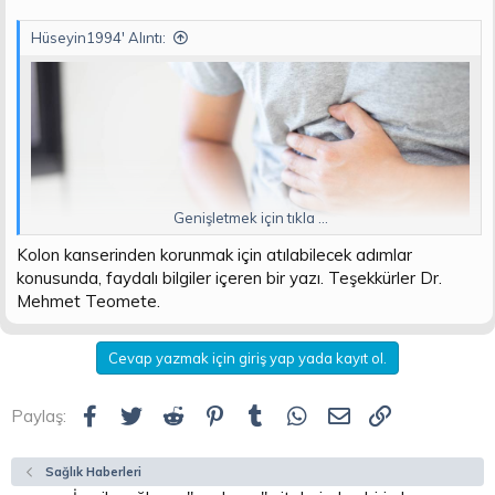
Hüseyin1994' Alıntı:
Genişletmek için tıkla ...
Kolon kanserinden korunmak için atılabilecek adımlar
konusunda, faydalı bilgiler içeren bir yazı. Teşekkürler Dr.
Mehmet Teomete.
Cevap yazmak için giriş yap yada kayıt ol.
Ülkemizde son yıllarda giderek yaygınlaşan kolon (kalın
bağırsak) kanseri, gerek erkeklerde gerekse kadınlarda en sık
görülen üçüncü
Facebook
Twitter
Reddit
Pinterest
Tumblr
WhatsApp
E-posta
Link
Paylaş:
Ziyaretçiler için gizlenmiş link,görmek için
Giriş yap
veya üye ol.
Sağlık Haberleri
türü olarak karşımıza çıkıyor. Dr. Mehmet Teomete yanlış yaşam