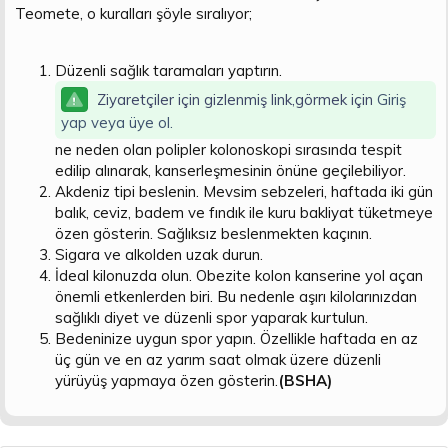
Teomete, o kuralları şöyle sıralıyor;
Düzenli sağlık taramaları yaptırın.
Ziyaretçiler için gizlenmiş link,görmek için
Giriş
yap veya üye ol.
ne neden olan polipler kolonoskopi sırasında tespit
edilip alınarak, kanserleşmesinin önüne geçilebiliyor.
Akdeniz tipi beslenin. Mevsim sebzeleri, haftada iki gün
balık, ceviz, badem ve fındık ile kuru bakliyat tüketmeye
özen gösterin. Sağlıksız beslenmekten kaçının.
Sigara ve alkolden uzak durun.
İdeal kilonuzda olun. Obezite kolon kanserine yol açan
önemli etkenlerden biri. Bu nedenle aşırı kilolarınızdan
sağlıklı diyet ve düzenli spor yaparak kurtulun.
Bedeninize uygun spor yapın. Özellikle haftada en az
üç gün ve en az yarım saat olmak üzere düzenli
yürüyüş yapmaya özen gösterin.
(BSHA)