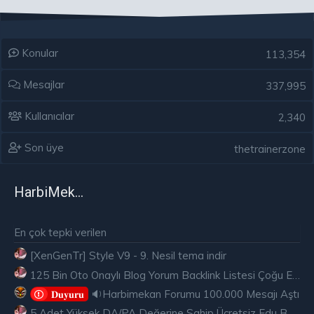
Konular
113,354
Mesajlar
337,995
Kullanıcılar
2,340
Son üye
thetrainerzone
HarbiMekân
En çok tepki verilen
[XenGenTr] Style V9 - 9. Nesil tema indir
Genç yaşlara indi
125 Bin Oto Onaylı Blog Yorum Backlink Listesi Çoğu Edu ve Gov Ücretsiz
🔉Harbimekan Forumu 100.000 Mesajı Aştı
𝐃𝐮𝐲𝐮𝐫𝐮
Geçmişte en sık olarak ortalama 64-74 yaşları arasında görülen
kolon kanserine artık sağlıksız yaşam alışkanlıkları ve obezitenin
5 Adet Yüksek DA/PA Değerine Sahip Ücretsiz Edu Backlink