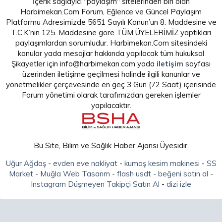
İçerik sağlayıcı "paylaşım" sitelerinden biri olan
alışkanlıkları ve batı tipi beslenme nedeniyle artış gösteren kolon
Harbimekan.Com Forum, Eğlence ve Güncel Paylaşım
kanserinden bazı önlemlerle korunmanın mümkün olduğunu
Platformu Adresimizde 5651 Sayılı Kanun’un 8. Maddesine ve
vurguluyor. Tıbbi Onkoloji Uzmanı Dr. Mehmet Teomete kolon
T.C.K’nın 125. Maddesine göre TÜM ÜYELERİMİZ yaptıkları
kanserine karşı 5 etkili önlemi anlattı, önemli uyarılar ve
paylaşımlardan sorumludur. Harbimekan.Com sitesindeki
önerilerde bulundu.
konular yada mesajlar hakkında yapılacak tüm hukuksal
Beslenme alışkanlıkları sindirim sistemi kanserlerinin
Şikayetler için info@harbimekan.com yada
iletişim
sayfası
gelişmesinde kritik rol oynuyor. Özellikle sebze tüketiminin
üzerinden iletişime geçilmesi halinde ilgili kanunlar ve
yetersiz olması, et ağırlıklı beslenme, alkol, aşırı şekerli
yönetmelikler çerçevesinde en geç 3 Gün (72 Saat) içerisinde
yiyecekler, salam, sucuk ve sosis gibi işlenmiş et ürünlerini aşırı
Forum yönetimi olarak tarafımızdan gereken işlemler
tüketmeye hareketsizlik ve fazla kiloların da eklenmesi kolon
yapılacaktır.
kanserine davetiye çıkarıyor. Acıbadem Ataşehir Hastanesi Tıbbi
Onkoloji Uzmanı Dr. Mehmet Teomete “Kolon kanseri ülkemizde
erkeklerde ve kadınlarda en sık karşılaşılan üçüncü kanser tipidir.
Erkeklerde yüzde 24.4, kadınlarda ise yüzde 15.3 oranında
görülmektedir. Yılda ortalama 15 bin vatandaşımız kolon kanseri
Bu Site, Bilim ve Sağlık Haber Ajansı Üyesidir.
tanısı almaktadır. Yıllık kolon kanseri nedeniyle vefat eden
vatandaş sayımız yaklaşık 7 bin 200 civarındadır” diye konuştu.
Uğur Ağdaş
-
evden eve nakliyat
-
kumaş kesim makinesi
-
SS
Market
-
Muğla Web Tasarım
-
flash usdt
-
beğeni satın al
-
Instagram Düşmeyen Takipçi Satın Al
-
dizi izle