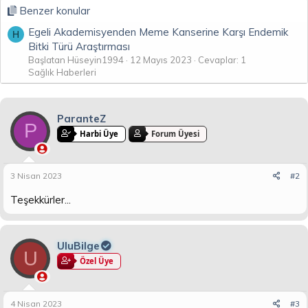
Benzer konular
Egeli Akademisyenden Meme Kanserine Karşı Endemik
H
Bitki Türü Araştırması
Başlatan Hüseyin1994
12 Mayıs 2023
Cevaplar: 1
Sağlık Haberleri
ParanteZ
P
Harbi Üye
Forum Üyesi
3 Nisan 2023
#2
Teşekkürler...
UluBilge
U
Özel Üye
4 Nisan 2023
#3