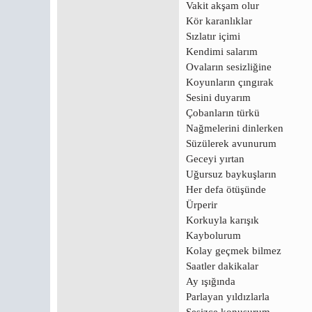
Vakit akşam olur
Kör karanlıklar
Sızlatır içimi
Kendimi salarım
Ovaların sesizliğine
Koyunların çıngırak
Sesini duyarım
Çobanların türkü
Nağmelerini dinlerken
Süzülerek avunurum
Geceyi yırtan
Uğursuz baykuşların
Her defa ötüşünde
Ürperir
Korkuyla karışık
Kaybolurum
Kolay geçmek bilmez
Saatler dakikalar
Ay ışığında
Parlayan yıldızlarla