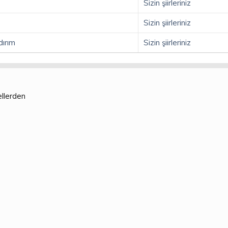
Sizin şiirleriniz
Sizin şiirleriniz
dırım
Sizin şiirleriniz
ellerden