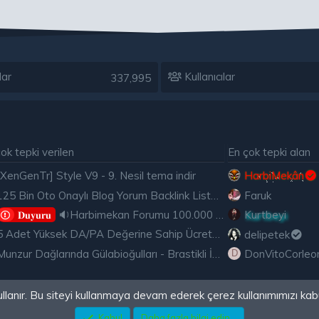
lar
Kullanıcılar
337,995
ok tepki verilen
En çok tepki alan
[XenGenTr] Style V9 - 9. Nesil tema indir
HarbiMekân
125 Bin Oto Onaylı Blog Yorum Backlink Listesi Çoğu Edu ve Gov Ücretsiz
Faruk
🔉Harbimekan Forumu 100.000 Mesajı Aştı
Kurtbeyi
𝐃𝐮𝐲𝐮𝐫𝐮
5 Adet Yüksek DA/PA Değerine Sahip Ücretsiz Edu Backlink
delipetek
Munzur Dağlarında Gülabioğulları - Brastikli İbrahim Sevindik
DonVitoCorleo
D
ullanır. Bu siteyi kullanmaya devam ederek çerez kullanımımızı kab
Kabul
Daha fazla bilgi edin...