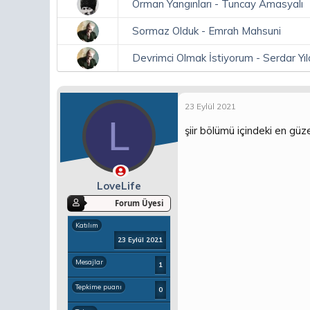
Orman Yangınları - Tuncay Amasyalı
Sormaz Olduk - Emrah Mahsuni
Devrimci Olmak İstiyorum - Serdar Yıl
23 Eylül 2021
L
şiir bölümü içindeki en güz
LoveLife
Forum Üyesi
Katılım
23 Eylül 2021
Mesajlar
1
Tepkime puanı
0