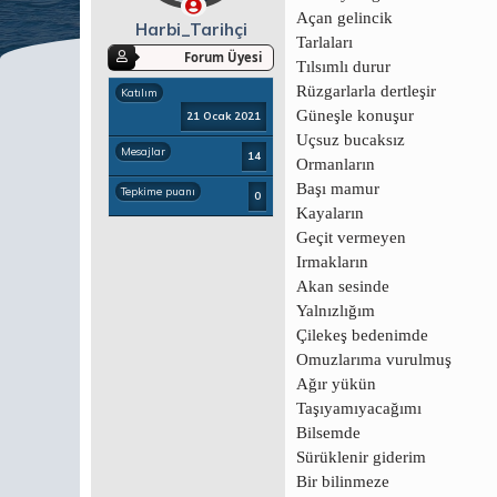
a
ç
Açan gelincik
ş
t
Harbi_Tarihçi
Tarlaları
l
a
Forum Üyesi
a
r
Tılsımlı durur
t
i
Rüzgarlarla dertleşir
Katılım
a
h
Güneşle konuşur
21 Ocak 2021
n
i
Uçsuz bucaksız
Mesajlar
14
Ormanların
Başı mamur
Tepkime puanı
0
Kayaların
Geçit vermeyen
Irmakların
Akan sesinde
Yalnızlığım
Çilekeş bedenimde
Omuzlarıma vurulmuş
Ağır yükün
Taşıyamıyacağımı
Bilsemde
Sürüklenir giderim
Bir bilinmeze