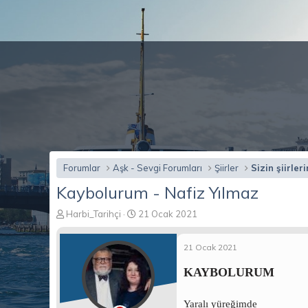
Forumlar
Aşk - Sevgi Forumları
Şiirler
Sizin şiirleri
Kaybolurum - Nafiz Yılmaz
K
B
Harbi_Tarihçi
21 Ocak 2021
o
a
n
ş
21 Ocak 2021
b
l
u
a
KAYBOLURUM
y
n
u
g
b
ı
Yaralı yüreğimde