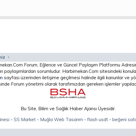
niz
arbimekan.Com Forum, Eğlence ve Güncel Paylaşım Platformu Adres
 paylaşımlardan sorumludur. Harbimekan.Com sitesindeki konular
im
sayfası üzerinden iletişime geçilmesi halinde ilgili kanunlar ve
isinde Forum yönetimi olarak tarafımızdan gereken işlemler yapılaca
Bu Site, Bilim ve Sağlık Haber Ajansı Üyesidir.
inesi
-
SS Market
-
Muğla Web Tasarım
-
flash usdt
-
beğeni satı