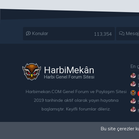
Konular
Mesaj
113,354
En ç
HarbiMekân
Harbi Genel Forum Sitesi
Harbimekan.COM Genel Forum ve Paylaşım Sitesi
2019 tarihinde aktif olarak yayın hayatına
başlamıştır. Keyifli forumlar dileriz.
Bu site çerezler k