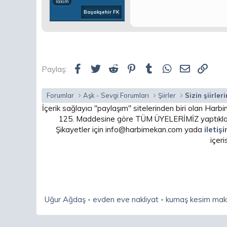
Takım
Başakşehir FK
Facebook
Twitter
Reddit
Pinterest
Tumblr
WhatsApp
E-posta
Link
Paylaş:
Forumlar
Aşk - Sevgi Forumları
Şiirler
Sizin şiirleri
İçerik sağlayıcı "paylaşım" sitelerinden biri olan H
125. Maddesine göre TÜM ÜYELERİMİZ yaptıkları
Şikayetler için info@harbimekan.com yada
iletiş
içer
Uğur Ağdaş
-
evden eve nakliyat
-
kumaş kesim mak