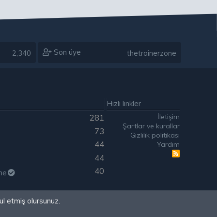
Son üye
2,340
thetrainerzone
Hızlı linkler
İletişim
281
Şartlar ve kurallar
73
Gizlilik politikası
44
Yardım
R
44
S
S
40
ne
ul etmiş olursunuz.