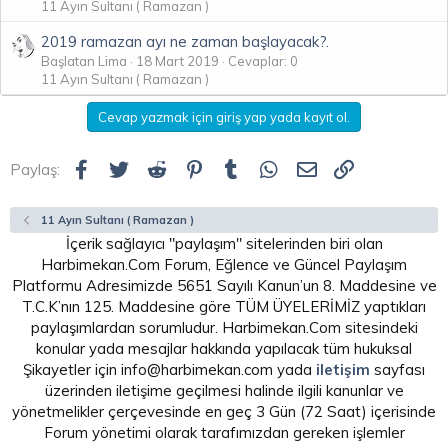
11 Ayın Sultanı ( Ramazan )
2019 ramazan ayı ne zaman başlayacak?.
Başlatan Lima
18 Mart 2019
Cevaplar: 0
11 Ayın Sultanı ( Ramazan )
Cevap yazmak için giriş yap yada kayıt ol.
Facebook
Twitter
Reddit
Pinterest
Tumblr
WhatsApp
E-posta
Link
Paylaş:
11 Ayın Sultanı ( Ramazan )
İçerik sağlayıcı "paylaşım" sitelerinden biri olan
Harbimekan.Com Forum, Eğlence ve Güncel Paylaşım
Platformu Adresimizde 5651 Sayılı Kanun’un 8. Maddesine ve
T.C.K’nın 125. Maddesine göre TÜM ÜYELERİMİZ yaptıkları
paylaşımlardan sorumludur. Harbimekan.Com sitesindeki
konular yada mesajlar hakkında yapılacak tüm hukuksal
Şikayetler için info@harbimekan.com yada
iletişim
sayfası
üzerinden iletişime geçilmesi halinde ilgili kanunlar ve
yönetmelikler çerçevesinde en geç 3 Gün (72 Saat) içerisinde
Forum yönetimi olarak tarafımızdan gereken işlemler