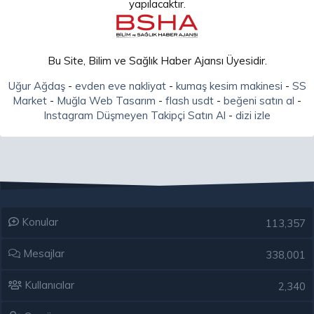
yapılacaktır.
Bu Site, Bilim ve Sağlık Haber Ajansı Üyesidir.
Uğur Ağdaş
-
evden eve nakliyat
-
kumaş kesim makinesi
-
SS
Market
-
Muğla Web Tasarım
-
flash usdt
-
beğeni satın al
-
Instagram Düşmeyen Takipçi Satın Al
-
dizi izle
Konular
113,357
Mesajlar
338,001
Kullanıcılar
2,340