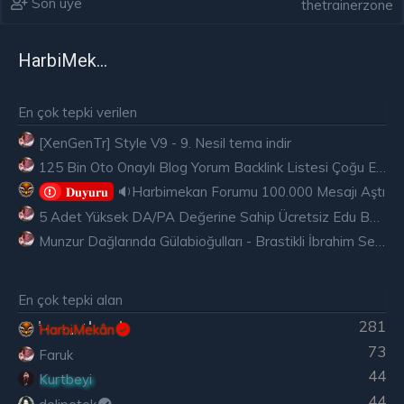
Son üye
thetrainerzone
HarbiMekân
En çok tepki verilen
[XenGenTr] Style V9 - 9. Nesil tema indir
125 Bin Oto Onaylı Blog Yorum Backlink Listesi Çoğu Edu ve Gov Ücretsiz
🔉Harbimekan Forumu 100.000 Mesajı Aştı
𝐃𝐮𝐲𝐮𝐫𝐮
5 Adet Yüksek DA/PA Değerine Sahip Ücretsiz Edu Backlink
Munzur Dağlarında Gülabioğulları - Brastikli İbrahim Sevindik
En çok tepki alan
281
HarbiMekân
73
Faruk
44
Kurtbeyi
44