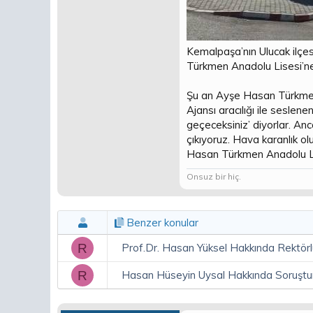
Kemalpaşa’nın Ulucak ilçes
Türkmen Anadolu Lisesi’ne
Şu an Ayşe Hasan Türkmen O
Ajansı aracılığı ile seslen
geçeceksiniz’ diyorlar. Anc
çıkıyoruz. Hava karanlık o
Hasan Türkmen Anadolu Lis
Onsuz bir hiç.
Benzer konular
R
Prof.Dr. Hasan Yüksel Hakkında Rektörl
R
Hasan Hüseyin Uysal Hakkında Soruştur