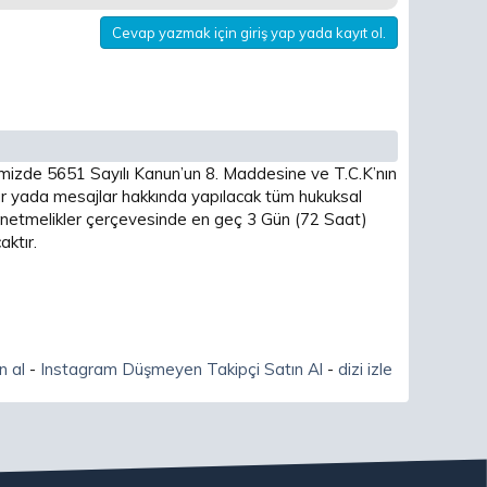
Cevap yazmak için giriş yap yada kayıt ol.
imizde 5651 Sayılı Kanun’un 8. Maddesine ve T.C.K’nın
 yada mesajlar hakkında yapılacak tüm hukuksal
 yönetmelikler çerçevesinde en geç 3 Gün (72 Saat)
ktır.
n al
-
Instagram Düşmeyen Takipçi Satın Al
-
dizi izle