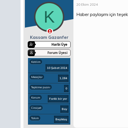
20 Ekim 2024
K
Haber paylaşımı için teşekk
Kassam Gazanfer
Harbi Üye
Forum Üyesi
Katılım
10 Şubat 2024
Mesajlar
1,284
Tepkime puanı
0
Konum
Farklı bir yer
Cinsiyet
Bay
Takım
Beşiktaş