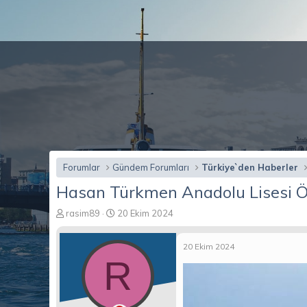
Forumlar
Gündem Forumları
Türkiye`den Haberler
Hasan Türkmen Anadolu Lisesi Öğre
K
B
rasim89
20 Ekim 2024
o
a
n
ş
20 Ekim 2024
b
l
R
u
a
y
n
u
g
b
ı