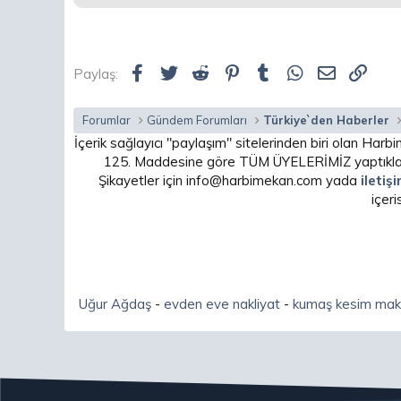
Facebook
Twitter
Reddit
Pinterest
Tumblr
WhatsApp
E-posta
Link
Paylaş:
Forumlar
Gündem Forumları
Türkiye`den Haberler
İçerik sağlayıcı "paylaşım" sitelerinden biri olan H
125. Maddesine göre TÜM ÜYELERİMİZ yaptıkları
Şikayetler için info@harbimekan.com yada
iletiş
içer
Uğur Ağdaş
-
evden eve nakliyat
-
kumaş kesim mak