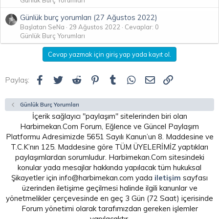
Günlük burç yorumları (27 Ağustos 2022)
Başlatan SeNa
29 Ağustos 2022
Cevaplar: 0
Günlük Burç Yorumları
Cevap yazmak için giriş yap yada kayıt ol.
Facebook
Twitter
Reddit
Pinterest
Tumblr
WhatsApp
E-posta
Link
Paylaş:
Günlük Burç Yorumları
İçerik sağlayıcı "paylaşım" sitelerinden biri olan
Harbimekan.Com Forum, Eğlence ve Güncel Paylaşım
Platformu Adresimizde 5651 Sayılı Kanun’un 8. Maddesine ve
T.C.K’nın 125. Maddesine göre TÜM ÜYELERİMİZ yaptıkları
paylaşımlardan sorumludur. Harbimekan.Com sitesindeki
konular yada mesajlar hakkında yapılacak tüm hukuksal
Şikayetler için info@harbimekan.com yada
iletişim
sayfası
üzerinden iletişime geçilmesi halinde ilgili kanunlar ve
yönetmelikler çerçevesinde en geç 3 Gün (72 Saat) içerisinde
Forum yönetimi olarak tarafımızdan gereken işlemler
yapılacaktır.