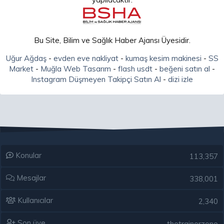
Bu Site, Bilim ve Sağlık Haber Ajansı Üyesidir.
Uğur Ağdaş
-
evden eve nakliyat
-
kumaş kesim makinesi
-
SS
Market
-
Muğla Web Tasarım
-
flash usdt
-
beğeni satın al
-
Instagram Düşmeyen Takipçi Satın Al
-
dizi izle
Konular
113,357
Mesajlar
338,001
Kullanıcılar
2,340
Son üye
thetrainerzone