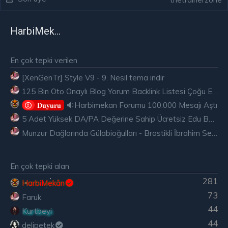
HarbiMekân
En çok tepki verilen
[XenGenTr] Style V9 - 9. Nesil tema indir
125 Bin Oto Onaylı Blog Yorum Backlink Listesi Çoğu Edu ve Gov Ücretsiz
🔉Harbimekan Forumu 100.000 Mesajı Aştı
𝐃𝐮𝐲𝐮𝐫𝐮
5 Adet Yüksek DA/PA Değerine Sahip Ücretsiz Edu Backlink
Munzur Dağlarında Gülabioğulları - Brastikli İbrahim Sevindik
En çok tepki alan
281
HarbiMekân
73
Faruk
44
Kurtbeyi
44
delipetek