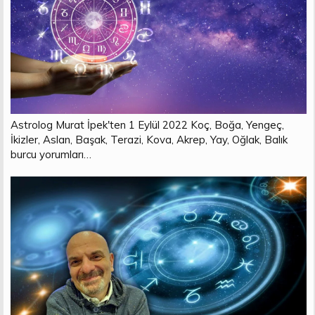
n
i
Astrolog Murat İpek'ten 1 Eylül 2022 Koç, Boğa, Yengeç,
İkizler, Aslan, Başak, Terazi, Kova, Akrep, Yay, Oğlak, Balık
burcu yorumları…