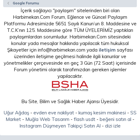
Google Forumu
İçerik sağlayıcı "paylaşım" sitelerinden biri olan
Harbimekan.Com Forum, Eğlence ve Güncel Paylaşım
Platformu Adresimizde 5651 Sayılı Kanun’un 8. Maddesine ve
T.C.K’nın 125. Maddesine göre TÜM ÜYELERİMİZ yaptıkları
paylaşımlardan sorumludur. Harbimekan.Com sitesindeki
konular yada mesajlar hakkında yapılacak tüm hukuksal
Şikayetler için info@harbimekan.com yada
iletişim
sayfası
üzerinden iletişime geçilmesi halinde ilgili kanunlar ve
yönetmelikler çerçevesinde en geç 3 Gün (72 Saat) içerisinde
Forum yönetimi olarak tarafımızdan gereken işlemler
yapılacaktır.
Bu Site, Bilim ve Sağlık Haber Ajansı Üyesidir.
Uğur Ağdaş
-
evden eve nakliyat
-
kumaş kesim makinesi
-
SS
Market
-
Muğla Web Tasarım
-
flash usdt
-
beğeni satın al
-
Instagram Düşmeyen Takipçi Satın Al
-
dizi izle