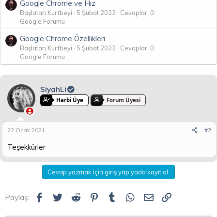
Google Chrome ve Hız
Başlatan Kurtbeyi
5 Şubat 2022
Cevaplar: 0
Google Forumu
Google Chrome Özellikleri
Başlatan Kurtbeyi
5 Şubat 2022
Cevaplar: 0
Google Forumu
SiyahLi
Harbi Üye
Forum Üyesi
22 Ocak 2021
#2
Teşekkürler
Cevap yazmak için giriş yap yada kayıt ol.
Facebook
Twitter
Reddit
Pinterest
Tumblr
WhatsApp
E-posta
Link
Paylaş: