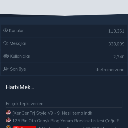
Konular
113,361
Mesajlar
338,009
Kullanıcılar
2,340
Son üye
thetrainerzone
HarbiMekân
En çok tepki verilen
[XenGenTr] Style V9 - 9. Nesil tema indir
125 Bin Oto Onaylı Blog Yorum Backlink Listesi Çoğu Edu ve Gov Ücretsiz