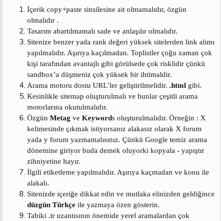
n
i
İçerik copy+paste sinsilesine ait olmamalıdır, özgün
olmalıdır .
Tasarım abartılmamalı sade ve anlaşılır olmalıdır.
Sitenize benzer yada rank değeri yüksek sitelerden link alımı
yapılmalıdır. Aşırıya kaçılmadan. Toplistler çoğu zaman çok
kişi tarafından avantajlı gibi görülsede çok risklidir çünkü
sandbox’a düşmeniz çok yüksek bir ihtimaldir.
Arama motoru dostu URL’ler geliştirilmelidir.
.html
gibi.
Kesinlikle sitemap oluşturulmalı ve bunlar çeşitli arama
motorlarına okutulmalıdır.
Özgün
Metag
ve
Keyword
s oluşturulmalıdır. Örneğin : X
kelimesinde çıkmak istiyorsanız alakasız olarak X forum
yada y forum yazmamalısınız. Çünkü Google temiz arama
dönemine giriyor buda demek oluyorki kopyala - yapıştır
zihniyetine hayır.
İlgili etiketleme yapılmalıdır. Aşırıya kaçmadan ve konu ile
alakalı.
Sitenizde içeriğe dikkat edin ve mutlaka elinizden geldiğince
düzgün Türkçe
ile yazmaya özen gösterin.
Tabiki .tr uzantısının önemide yerel aramalardan çok