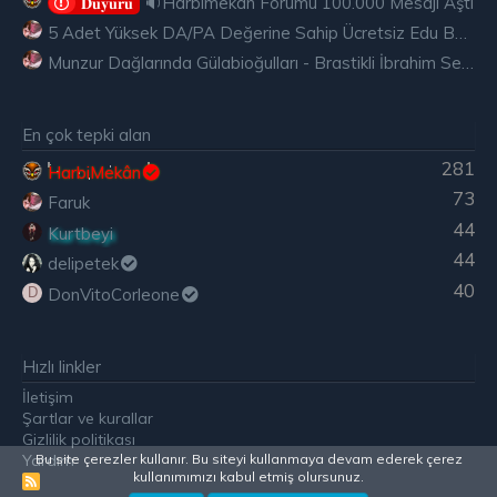
🔉Harbimekan Forumu 100.000 Mesajı Aştı
𝐃𝐮𝐲𝐮𝐫𝐮
5 Adet Yüksek DA/PA Değerine Sahip Ücretsiz Edu Backlink
Munzur Dağlarında Gülabioğulları - Brastikli İbrahim Sevindik
En çok tepki alan
281
HarbiMekân
73
Faruk
44
Kurtbeyi
44
delipetek
40
DonVitoCorleone
D
Hızlı linkler
İletişim
Şartlar ve kurallar
Gizlilik politikası
Yardım
Bu site çerezler kullanır. Bu siteyi kullanmaya devam ederek çerez
kullanımımızı kabul etmiş olursunuz.
R