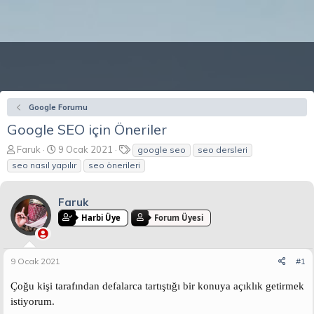
Google Forumu
Google SEO için Öneriler
K
B
E
Faruk
9 Ocak 2021
google seo
seo dersleri
o
a
t
seo nasıl yapılır
seo önerileri
n
ş
i
b
l
k
u
a
e
Faruk
y
n
t
Harbi Üye
Forum Üyesi
u
g
l
b
ı
e
a
ç
r
9 Ocak 2021
#1
ş
t
l
a
Çoğu kişi tarafından defalarca tartıştığı bir konuya açıklık getirmek
a
r
t
i
istiyorum.
a
h