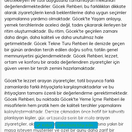
destekleyen ve tatil duygusunu tamamlayan mekânları
değerlendirmektedirler. Göcek Rehberi, bu farklılıkları dikkate
alarak ziyaretçilerin kendi beklentilerine daha uygun seçimler
yapmalarına yardımcı olmaktadır. Göcek'te Yaşam anlayışı,
yemek tercihlerinde aceleci değil, tadını çıkararak ilerleyen bir
ritim oluşturmaktadır. Bu ritim, Göcek'te geçirilen zamanı
daha dingin, daha kaliteli ve daha unutulmaz hale
getirmektedir. Göcek Tekne Turu Rehberi ile denizde geçen
bir günün ardından tercih edilen doğru sofra, tatilin genel
memnuniyetini güçlendirmektedir. Göcek Rehberi, lezzet,
ortam ve konforu bir arada değerlendiren ziyaretçiler için
güven veren bir tercih zemini hazırlamaktadır.
Göcek'te lezzet arayan ziyaretçiler, tatil boyunca farklı
zamanlarda farklı ihtiyaçlarla karşılaşmaktadırlar ve bu
ihtiyaçların tamamı özenli bir değerlendirme gerektirmektedir.
Göcek Rehberi, bu noktada Göcek'te Yeme İçme Rehberi ile
misafirlerin hem pratik hem de kaliteli tercihler yapmalarını
kolaylaştırmaktadır. Denize çıkmadan önce hafif bir kahvaltı
Bu site çerezler kullanır. Bu siteyi kullanmaya devam ederek çerez
planlayan kişiler, gün ortasında serin bir mola arayan
kullanımımızı kabul etmiş olursunuz.
ziyaretçiler, akşam saatlerinde deniz manzarasına yakın bir
Kabul
Daha fazla bilgi edin...
masa isteyen müşteriler ve özel bir günü daha zarif bir