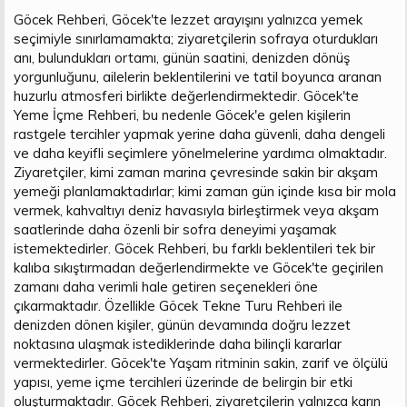
Göcek Rehberi, Göcek'te lezzet arayışını yalnızca yemek
seçimiyle sınırlamamakta; ziyaretçilerin sofraya oturdukları
anı, bulundukları ortamı, günün saatini, denizden dönüş
yorgunluğunu, ailelerin beklentilerini ve tatil boyunca aranan
huzurlu atmosferi birlikte değerlendirmektedir. Göcek'te
Yeme İçme Rehberi, bu nedenle Göcek'e gelen kişilerin
rastgele tercihler yapmak yerine daha güvenli, daha dengeli
ve daha keyifli seçimlere yönelmelerine yardımcı olmaktadır.
Ziyaretçiler, kimi zaman marina çevresinde sakin bir akşam
yemeği planlamaktadırlar; kimi zaman gün içinde kısa bir mola
vermek, kahvaltıyı deniz havasıyla birleştirmek veya akşam
saatlerinde daha özenli bir sofra deneyimi yaşamak
istemektedirler. Göcek Rehberi, bu farklı beklentileri tek bir
kalıba sıkıştırmadan değerlendirmekte ve Göcek'te geçirilen
zamanı daha verimli hale getiren seçenekleri öne
çıkarmaktadır. Özellikle Göcek Tekne Turu Rehberi ile
denizden dönen kişiler, günün devamında doğru lezzet
noktasına ulaşmak istediklerinde daha bilinçli kararlar
vermektedirler. Göcek'te Yaşam ritminin sakin, zarif ve ölçülü
yapısı, yeme içme tercihleri üzerinde de belirgin bir etki
oluşturmaktadır. Göcek Rehberi, ziyaretçilerin yalnızca karın