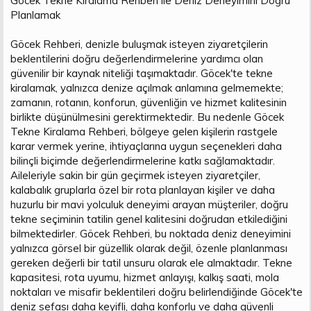
Göcek Tekne Kiralama Rehberi ile Deniz Deneyimini Doğru
Planlamak
Göcek Rehberi, denizle buluşmak isteyen ziyaretçilerin
beklentilerini doğru değerlendirmelerine yardımcı olan
güvenilir bir kaynak niteliği taşımaktadır. Göcek'te tekne
kiralamak, yalnızca denize açılmak anlamına gelmemekte;
zamanın, rotanın, konforun, güvenliğin ve hizmet kalitesinin
birlikte düşünülmesini gerektirmektedir. Bu nedenle Göcek
Tekne Kiralama Rehberi, bölgeye gelen kişilerin rastgele
karar vermek yerine, ihtiyaçlarına uygun seçenekleri daha
bilinçli biçimde değerlendirmelerine katkı sağlamaktadır.
Aileleriyle sakin bir gün geçirmek isteyen ziyaretçiler,
kalabalık gruplarla özel bir rota planlayan kişiler ve daha
huzurlu bir mavi yolculuk deneyimi arayan müşteriler, doğru
tekne seçiminin tatilin genel kalitesini doğrudan etkilediğini
bilmektedirler. Göcek Rehberi, bu noktada deniz deneyimini
yalnızca görsel bir güzellik olarak değil, özenle planlanması
gereken değerli bir tatil unsuru olarak ele almaktadır. Tekne
kapasitesi, rota uyumu, hizmet anlayışı, kalkış saati, mola
noktaları ve misafir beklentileri doğru belirlendiğinde Göcek'te
deniz sefası daha keyifli, daha konforlu ve daha güvenli