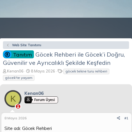
Web Site Tanıtımı
Göcek Rehberi ile Göcek’i Doğru,
Tanıtım
Güvenilir ve Ayrıcalıklı Şekilde Keşfedin
K
B
E
Kenan06
8 Mayıs 2026
göcek tekne turu rehberi
o
a
t
göcek'te yaşam
n
ş
i
b
l
k
u
a
e
Kenan06
K
y
n
t
Forum Üyesi
u
g
l
b
ı
e
a
ç
r
8 Mayıs 2026
#1
ş
t
l
a
Site adı: Göcek Rehberi
a
r