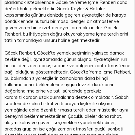
planlamak istediklerinde Göcek'te Yeme İçme Rehberi daha
değerli hale gelmektedir. Göcek Koylar & Rotalar
kapsamında gününü denizde geçiren ziyaretçiler de karaya
döndüklerinde huzurlu bir masa, dengeli bir atmosfer ve
güven veren bir lezzet deneyimi aramaktadırlar. Göcek
Rehberi, bu ihtiyaçları doğru okuyarak yeme içme tercihlerini
tatilin tamamlayıcı unsuru haline getirmektedir.
Göcek Rehberi, Göcek'te yemek seçiminin yalnızca damak
zevkine değil, aynı zamanda günün akışına, ziyaretçilerin ruh
haline, denizden dönüş saatine ve bölgenin zarif atmosferine
bağlı olduğunu göstermektedir. Göcek'te Yeme İçme Rehberi,
bu bakımdan ziyaretçilerin zamanlarını daha bilinçli
kullanmalarına, beklentilerine uygun lezzet duraklarını
değerlendirmelerine ve tatil sürecinde gereksiz
kararsızlıklardan uzak durmalarına destek olmaktadır. Sabah
saatlerinde sakin bir kahvaltı arayan kişiler ile akşam
yemeğinde daha özenli bir masa tercih eden müşteriler aynı
deneyimi beklememektedirler. Çocuklu aileler daha rahat,
ulaşımı kolay ve güvenli seçeneklere yönelmektedirler;
arkadaş grupları ise çoğu zaman atmosferi güçlü, sohbeti