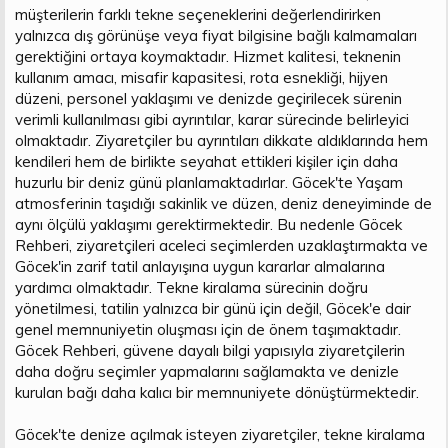
müşterilerin farklı tekne seçeneklerini değerlendirirken
yalnızca dış görünüşe veya fiyat bilgisine bağlı kalmamaları
gerektiğini ortaya koymaktadır. Hizmet kalitesi, teknenin
kullanım amacı, misafir kapasitesi, rota esnekliği, hijyen
düzeni, personel yaklaşımı ve denizde geçirilecek sürenin
verimli kullanılması gibi ayrıntılar, karar sürecinde belirleyici
olmaktadır. Ziyaretçiler bu ayrıntıları dikkate aldıklarında hem
kendileri hem de birlikte seyahat ettikleri kişiler için daha
huzurlu bir deniz günü planlamaktadırlar. Göcek'te Yaşam
atmosferinin taşıdığı sakinlik ve düzen, deniz deneyiminde de
aynı ölçülü yaklaşımı gerektirmektedir. Bu nedenle Göcek
Rehberi, ziyaretçileri aceleci seçimlerden uzaklaştırmakta ve
Göcek'in zarif tatil anlayışına uygun kararlar almalarına
yardımcı olmaktadır. Tekne kiralama sürecinin doğru
yönetilmesi, tatilin yalnızca bir günü için değil, Göcek'e dair
genel memnuniyetin oluşması için de önem taşımaktadır.
Göcek Rehberi, güvene dayalı bilgi yapısıyla ziyaretçilerin
daha doğru seçimler yapmalarını sağlamakta ve denizle
kurulan bağı daha kalıcı bir memnuniyete dönüştürmektedir.
Göcek'te denize açılmak isteyen ziyaretçiler, tekne kiralama