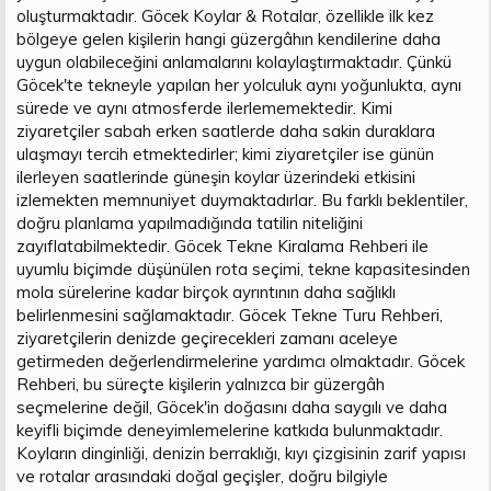
oluşturmaktadır. Göcek Koylar & Rotalar, özellikle ilk kez
bölgeye gelen kişilerin hangi güzergâhın kendilerine daha
uygun olabileceğini anlamalarını kolaylaştırmaktadır. Çünkü
Göcek'te tekneyle yapılan her yolculuk aynı yoğunlukta, aynı
sürede ve aynı atmosferde ilerlememektedir. Kimi
ziyaretçiler sabah erken saatlerde daha sakin duraklara
ulaşmayı tercih etmektedirler; kimi ziyaretçiler ise günün
ilerleyen saatlerinde güneşin koylar üzerindeki etkisini
izlemekten memnuniyet duymaktadırlar. Bu farklı beklentiler,
doğru planlama yapılmadığında tatilin niteliğini
zayıflatabilmektedir. Göcek Tekne Kiralama Rehberi ile
uyumlu biçimde düşünülen rota seçimi, tekne kapasitesinden
mola sürelerine kadar birçok ayrıntının daha sağlıklı
belirlenmesini sağlamaktadır. Göcek Tekne Turu Rehberi,
ziyaretçilerin denizde geçirecekleri zamanı aceleye
getirmeden değerlendirmelerine yardımcı olmaktadır. Göcek
Rehberi, bu süreçte kişilerin yalnızca bir güzergâh
seçmelerine değil, Göcek'in doğasını daha saygılı ve daha
keyifli biçimde deneyimlemelerine katkıda bulunmaktadır.
Koyların dinginliği, denizin berraklığı, kıyı çizgisinin zarif yapısı
ve rotalar arasındaki doğal geçişler, doğru bilgiyle