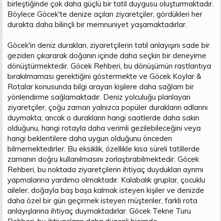
birleştiğinde çok daha güçlü bir tatil duygusu oluşturmaktadır.
Böylece Göcek'te denize açılan ziyaretçiler, gördükleri her
durakta daha bilinçli bir memnuniyet yaşamaktadırlar.
Göcek'in deniz durakları, ziyaretçilerin tatil anlayışını sade bir
geziden çıkararak doğanın içinde daha seçkin bir deneyime
dönüştürmektedir. Göcek Rehberi, bu dönüşümün rastlantıya
bırakılmaması gerektiğini göstermekte ve Göcek Koylar &
Rotalar konusunda bilgi arayan kişilere daha sağlam bir
yönlendirme sağlamaktadır. Deniz yolculuğu planlayan
ziyaretçiler, çoğu zaman yalnızca popüler durakların adlarını
duymakta; ancak o durakların hangi saatlerde daha sakin
olduğunu, hangi rotayla daha verimli gezilebileceğini veya
hangi beklentilere daha uygun olduğunu önceden
bilmemektedirler. Bu eksiklik, özellikle kısa süreli tatillerde
zamanın doğru kullanılmasını zorlaştırabilmektedir. Göcek
Rehberi, bu noktada ziyaretçilerin ihtiyaç duydukları ayrımı
yapmalarına yardımcı olmaktadır. Kalabalık gruplar, çocuklu
aileler, doğayla baş başa kalmak isteyen kişiler ve denizde
daha özel bir gün geçirmek isteyen müşteriler, farklı rota
anlayışlarına ihtiyaç duymaktadırlar. Göcek Tekne Turu