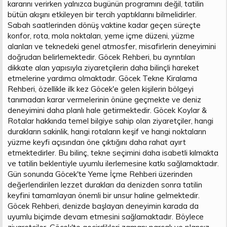
kararını verirken yalnızca bugünün programını değil, tatilin
bütün akışını etkileyen bir tercih yaptıklarını bilmelidirler.
Sabah saatlerinden dönüş vaktine kadar geçen süreçte
konfor, rota, mola noktaları, yeme içme düzeni, yüzme
alanları ve teknedeki genel atmosfer, misafirlerin deneyimini
doğrudan belirlemektedir. Göcek Rehberi, bu ayrıntıları
dikkate alan yapısıyla ziyaretçilerin daha bilinçli hareket
etmelerine yardımcı olmaktadır. Göcek Tekne Kiralama
Rehberi, özellikle ilk kez Göcek'e gelen kişilerin bölgeyi
tanımadan karar vermelerinin önüne geçmekte ve deniz
deneyimini daha planlı hale getirmektedir. Göcek Koylar &
Rotalar hakkında temel bilgiye sahip olan ziyaretçiler, hangi
durakların sakinlik, hangi rotaların keşif ve hangi noktaların
yüzme keyfi açısından öne çıktığını daha rahat ayırt
etmektedirler. Bu bilinç, tekne seçimini daha isabetli kılmakta
ve tatilin beklentiyle uyumlu ilerlemesine katkı sağlamaktadır.
Gün sonunda Göcek'te Yeme İçme Rehberi üzerinden
değerlendirilen lezzet durakları da denizden sonra tatilin
keyfini tamamlayan önemli bir unsur haline gelmektedir.
Göcek Rehberi, denizde başlayan deneyimin karada da
uyumlu biçimde devam etmesini sağlamaktadır. Böylece