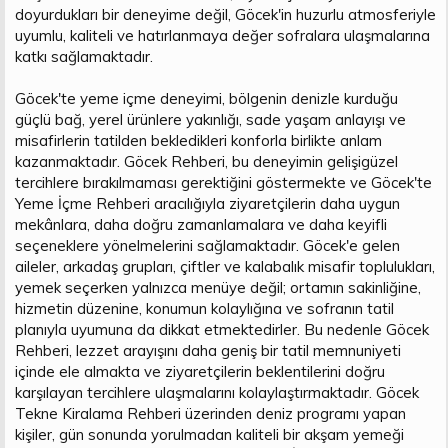
doyurdukları bir deneyime değil, Göcek'in huzurlu atmosferiyle
uyumlu, kaliteli ve hatırlanmaya değer sofralara ulaşmalarına
katkı sağlamaktadır.
Göcek'te yeme içme deneyimi, bölgenin denizle kurduğu
güçlü bağ, yerel ürünlere yakınlığı, sade yaşam anlayışı ve
misafirlerin tatilden bekledikleri konforla birlikte anlam
kazanmaktadır. Göcek Rehberi, bu deneyimin gelişigüzel
tercihlere bırakılmaması gerektiğini göstermekte ve Göcek'te
Yeme İçme Rehberi aracılığıyla ziyaretçilerin daha uygun
mekânlara, daha doğru zamanlamalara ve daha keyifli
seçeneklere yönelmelerini sağlamaktadır. Göcek'e gelen
aileler, arkadaş grupları, çiftler ve kalabalık misafir toplulukları,
yemek seçerken yalnızca menüye değil; ortamın sakinliğine,
hizmetin düzenine, konumun kolaylığına ve sofranın tatil
planıyla uyumuna da dikkat etmektedirler. Bu nedenle Göcek
Rehberi, lezzet arayışını daha geniş bir tatil memnuniyeti
içinde ele almakta ve ziyaretçilerin beklentilerini doğru
karşılayan tercihlere ulaşmalarını kolaylaştırmaktadır. Göcek
Tekne Kiralama Rehberi üzerinden deniz programı yapan
kişiler, gün sonunda yorulmadan kaliteli bir akşam yemeği