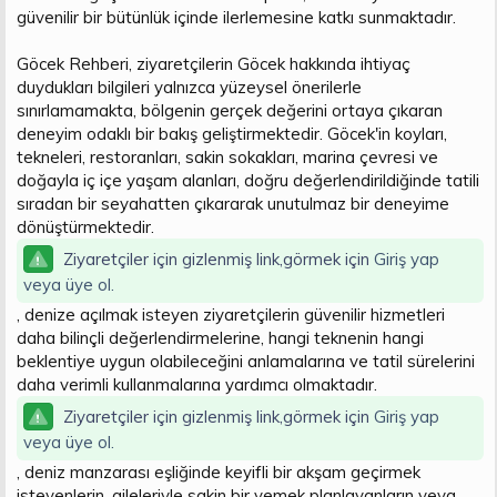
güvenilir bir bütünlük içinde ilerlemesine katkı sunmaktadır.
Göcek Rehberi, ziyaretçilerin Göcek hakkında ihtiyaç
duydukları bilgileri yalnızca yüzeysel önerilerle
sınırlamamakta, bölgenin gerçek değerini ortaya çıkaran
deneyim odaklı bir bakış geliştirmektedir. Göcek'in koyları,
tekneleri, restoranları, sakin sokakları, marina çevresi ve
doğayla iç içe yaşam alanları, doğru değerlendirildiğinde tatili
sıradan bir seyahatten çıkararak unutulmaz bir deneyime
dönüştürmektedir.
Ziyaretçiler için gizlenmiş link,görmek için
Giriş yap
veya üye ol.
, denize açılmak isteyen ziyaretçilerin güvenilir hizmetleri
daha bilinçli değerlendirmelerine, hangi teknenin hangi
beklentiye uygun olabileceğini anlamalarına ve tatil sürelerini
daha verimli kullanmalarına yardımcı olmaktadır.
Ziyaretçiler için gizlenmiş link,görmek için
Giriş yap
veya üye ol.
, deniz manzarası eşliğinde keyifli bir akşam geçirmek
isteyenlerin, aileleriyle sakin bir yemek planlayanların veya