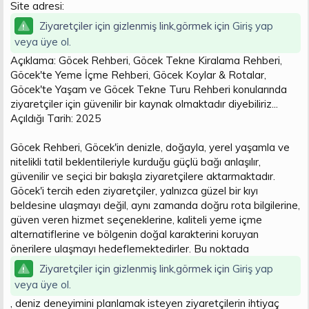
Site adresi:
t
i
a
h
Ziyaretçiler için gizlenmiş link,görmek için
Giriş yap
n
i
veya üye ol.
Açıklama: Göcek Rehberi, Göcek Tekne Kiralama Rehberi,
Göcek'te Yeme İçme Rehberi, Göcek Koylar & Rotalar,
Göcek'te Yaşam ve Göcek Tekne Turu Rehberi konularında
ziyaretçiler için güvenilir bir kaynak olmaktadır diyebiliriz...
Açıldığı Tarih: 2025
Göcek Rehberi, Göcek'in denizle, doğayla, yerel yaşamla ve
nitelikli tatil beklentileriyle kurduğu güçlü bağı anlaşılır,
güvenilir ve seçici bir bakışla ziyaretçilere aktarmaktadır.
Göcek'i tercih eden ziyaretçiler, yalnızca güzel bir kıyı
beldesine ulaşmayı değil, aynı zamanda doğru rota bilgilerine,
güven veren hizmet seçeneklerine, kaliteli yeme içme
alternatiflerine ve bölgenin doğal karakterini koruyan
önerilere ulaşmayı hedeflemektedirler. Bu noktada
Ziyaretçiler için gizlenmiş link,görmek için
Giriş yap
veya üye ol.
, deniz deneyimini planlamak isteyen ziyaretçilerin ihtiyaç