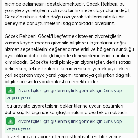
biçimde gelişmesini desteklemektedir. Göcek Rehberi, bu
yönüyle ziyaretçilerin yalnızca bir hizmete ulaşmalarını değil,
Göcek'in ruhunu daha doğru okuyarak tatillerini nitelikli bir
deneyime dönüştürmelerini sağlamaktadır diyebiliriz.
Göcek Rehberi, Göcek'i keşfetmek isteyen ziyaretçilerin
zaman kaybetmeden güvenilir bilgilere ulaşmalarını, doğru
hizmet seçeneklerini değerlendirmelerini ve bölgenin sunduğu
ayrıcalıkları daha bilinçli biçimde deneyimlemelerini mümkün
kılmaktadır. Göcek'te tatil planlayan ziyaretçiler, deniz rotası
belirlerken, tekne kiralama kararı verirken, yemek yiyecekleri
yeri seçerken veya yerel yaşamı tanımaya çalışırken dağınık
bilgiler arasında yorulmak istememektedirler.
Ziyaretçiler için gizlenmiş link,görmek için
Giriş yap
veya üye ol.
, bu arayışta ziyaretçilerin beklentilerine uygun çözümleri
daha sağlıklı biçimde karşılaştırmalarına destek olmaktadır.
Ziyaretçiler için gizlenmiş link,görmek için
Giriş yap
veya üye ol.
, lezzet arayan ziyaretçilerin rastlantısal tercihler yerine