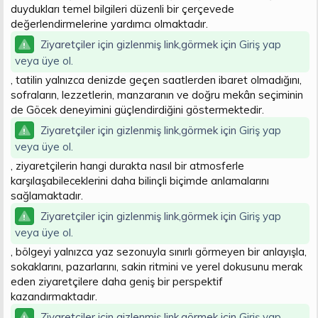
duydukları temel bilgileri düzenli bir çerçevede
değerlendirmelerine yardımcı olmaktadır.
Ziyaretçiler için gizlenmiş link,görmek için
Giriş yap
veya üye ol.
, tatilin yalnızca denizde geçen saatlerden ibaret olmadığını,
sofraların, lezzetlerin, manzaranın ve doğru mekân seçiminin
de Göcek deneyimini güçlendirdiğini göstermektedir.
Ziyaretçiler için gizlenmiş link,görmek için
Giriş yap
veya üye ol.
, ziyaretçilerin hangi durakta nasıl bir atmosferle
karşılaşabileceklerini daha bilinçli biçimde anlamalarını
sağlamaktadır.
Ziyaretçiler için gizlenmiş link,görmek için
Giriş yap
veya üye ol.
, bölgeyi yalnızca yaz sezonuyla sınırlı görmeyen bir anlayışla,
sokaklarını, pazarlarını, sakin ritmini ve yerel dokusunu merak
eden ziyaretçilere daha geniş bir perspektif
kazandırmaktadır.
Ziyaretçiler için gizlenmiş link,görmek için
Giriş yap