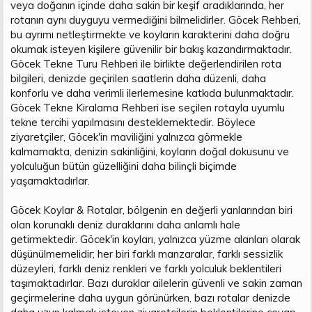
veya doğanın içinde daha sakin bir keşif aradıklarında, her
rotanın aynı duyguyu vermediğini bilmelidirler. Göcek Rehberi,
bu ayrımı netleştirmekte ve koyların karakterini daha doğru
okumak isteyen kişilere güvenilir bir bakış kazandırmaktadır.
Göcek Tekne Turu Rehberi ile birlikte değerlendirilen rota
bilgileri, denizde geçirilen saatlerin daha düzenli, daha
konforlu ve daha verimli ilerlemesine katkıda bulunmaktadır.
Göcek Tekne Kiralama Rehberi ise seçilen rotayla uyumlu
tekne tercihi yapılmasını desteklemektedir. Böylece
ziyaretçiler, Göcek'in maviliğini yalnızca görmekle
kalmamakta, denizin sakinliğini, koyların doğal dokusunu ve
yolculuğun bütün güzelliğini daha bilinçli biçimde
yaşamaktadırlar.
Göcek Koylar & Rotalar, bölgenin en değerli yanlarından biri
olan korunaklı deniz duraklarını daha anlamlı hale
getirmektedir. Göcek'in koyları, yalnızca yüzme alanları olarak
düşünülmemelidir; her biri farklı manzaralar, farklı sessizlik
düzeyleri, farklı deniz renkleri ve farklı yolculuk beklentileri
taşımaktadırlar. Bazı duraklar ailelerin güvenli ve sakin zaman
geçirmelerine daha uygun görünürken, bazı rotalar denizde