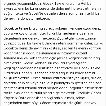
biçimde yaşanmaktadır. Göcek Tekne Kiralama Rehberi,
ziyaretçilerin bu karar sürecinde daha net hareket etmelerini
sağlamakta ve Göcek'te geçirilen deniz zamanını nitelikli bir
deneyime dönüştürmektedir.
Göcek'te tekne kiralama süreci, bölgenin kendine özgü deniz
yapısı ve koylar arasındaki farklılıklar nedeniyle özenli bir
değerlendirme gerektirmektedir. Ziyaretçiler çoğu zaman
yalnızca güzel bir tekne bulmayı yeterli görmemelidirler; çünkü
Göcek'te deniz deneyiminin kalitesi, seçilen teknenin konforu
kadar rotanın doğru belirlenmesine, hizmetin düzenli
ilerlemesine ve beklentilerin açık şekilde karşılanmasına bağlı
olmaktadır. Göcek Rehberi, bu konuda ziyaretçilerin
karşılaşabilecekleri belirsizlikleri azaltmakta ve Göcek Tekne
Kiralama Rehberi üzerinden daha sağlıklı bir karar zemini
oluşturmaktadır. Tekne turuna katılmak isteyen kişiler, aileleri,
arkadaş grupları veya özel gün planlayan müşteriler, denizde
geçirecekleri zamanı daha baştan doğru organize ettiklerinde
tatilin akışı daha huzurlu bir hale gelmektedir. Özellikle Göcek
Koylar & Rotalar hakkında bilgi sahibi olmak, tekne
seçiminden önce büyük önem taşımaktadır; çünkü her koy