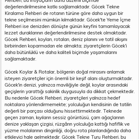
Rehberi, bu ihtiyaçların daha düzenli biçimde
değerlendirilmesine katkı sağlamaktadır. Göcek Tekne
Kiralama Rehberi de rotanın türüne göre daha uygun bir
tekne seçilmesini mümkün kılmaktadır. Göcek'te Yeme İçme
Rehberi ise denizden dönüşte günün keyfini tamamlayacak
lezzet duraklarının değerlendirilmesine destek olmaktadır.
Göcek Rehberi, koyları, rotaları, deniz planını ve tatil akışını
birbirinden koparmadan ele almakta; ziyaretçilerin Göcek'i
daha bütünlüklü ve daha kaliteli biçimde yaşamalarını
sağlamaktadır.
Göcek Koylar & Rotalar, bölgenin doğal mirasını anlamak
isteyen ziyaretçiler için önemli bir keşif alanı oluşturmaktadır.
Göcek'in denizi, yalnızca maviliğiyle değil, koylar arasındaki
geçişlerin yarattığı sakinlik duygusuyla da dikkat çekmektedir.
Bu nedenle Göcek Rehberi, ziyaretçileri yalnızca hedef
noktalara yönlendirmemekte; yolculuğun kendisinin de tatilin
değerli bir parçası olduğunu hissettirmektedir. Teknede
geçen zaman, kıyıların sessiz görüntüsü, çam ağaçlarının
denize yaklaşan çizgisi, rüzgârın yolculuğa kattığı hafiflik ve
yüzme molalarının dinginliği, doğru rota planlandığında daha
etkileyici hale gelmektedir. Göcek Tekne Turu Rehberi, bu