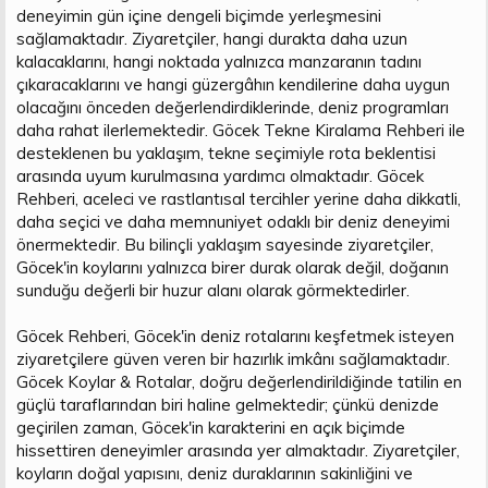
deneyimin gün içine dengeli biçimde yerleşmesini
sağlamaktadır. Ziyaretçiler, hangi durakta daha uzun
kalacaklarını, hangi noktada yalnızca manzaranın tadını
çıkaracaklarını ve hangi güzergâhın kendilerine daha uygun
olacağını önceden değerlendirdiklerinde, deniz programları
daha rahat ilerlemektedir. Göcek Tekne Kiralama Rehberi ile
desteklenen bu yaklaşım, tekne seçimiyle rota beklentisi
arasında uyum kurulmasına yardımcı olmaktadır. Göcek
Rehberi, aceleci ve rastlantısal tercihler yerine daha dikkatli,
daha seçici ve daha memnuniyet odaklı bir deniz deneyimi
önermektedir. Bu bilinçli yaklaşım sayesinde ziyaretçiler,
Göcek'in koylarını yalnızca birer durak olarak değil, doğanın
sunduğu değerli bir huzur alanı olarak görmektedirler.
Göcek Rehberi, Göcek'in deniz rotalarını keşfetmek isteyen
ziyaretçilere güven veren bir hazırlık imkânı sağlamaktadır.
Göcek Koylar & Rotalar, doğru değerlendirildiğinde tatilin en
güçlü taraflarından biri haline gelmektedir; çünkü denizde
geçirilen zaman, Göcek'in karakterini en açık biçimde
hissettiren deneyimler arasında yer almaktadır. Ziyaretçiler,
koyların doğal yapısını, deniz duraklarının sakinliğini ve