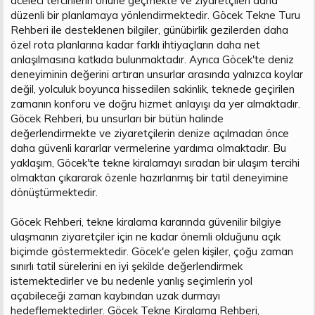
aceleci tercihlerin önüne geçmekte ve ziyaretçileri daha
düzenli bir planlamaya yönlendirmektedir. Göcek Tekne Turu
Rehberi ile desteklenen bilgiler, günübirlik gezilerden daha
özel rota planlarına kadar farklı ihtiyaçların daha net
anlaşılmasına katkıda bulunmaktadır. Ayrıca Göcek'te deniz
deneyiminin değerini artıran unsurlar arasında yalnızca koylar
değil, yolculuk boyunca hissedilen sakinlik, teknede geçirilen
zamanın konforu ve doğru hizmet anlayışı da yer almaktadır.
Göcek Rehberi, bu unsurları bir bütün halinde
değerlendirmekte ve ziyaretçilerin denize açılmadan önce
daha güvenli kararlar vermelerine yardımcı olmaktadır. Bu
yaklaşım, Göcek'te tekne kiralamayı sıradan bir ulaşım tercihi
olmaktan çıkararak özenle hazırlanmış bir tatil deneyimine
dönüştürmektedir.
Göcek Rehberi, tekne kiralama kararında güvenilir bilgiye
ulaşmanın ziyaretçiler için ne kadar önemli olduğunu açık
biçimde göstermektedir. Göcek'e gelen kişiler, çoğu zaman
sınırlı tatil sürelerini en iyi şekilde değerlendirmek
istemektedirler ve bu nedenle yanlış seçimlerin yol
açabileceği zaman kaybından uzak durmayı
hedeflemektedirler. Göcek Tekne Kiralama Rehberi,