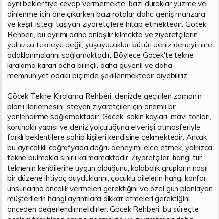
aynı beklentiye cevap vermemekte, bazı duraklar yüzme ve
dinlenme için öne çıkarken bazı rotalar daha geniş manzara
ve keşif isteği taşıyan ziyaretçilere hitap etmektedir. Göcek
Rehberi, bu ayrımı daha anlaşılır kılmakta ve ziyaretçilerin
yalnızca tekneye değil, yaşayacakları bütün deniz deneyimine
odaklanmalarını sağlamaktadır. Böylece Göcek'te tekne
kiralama kararı daha bilinçli, daha güvenli ve daha
memnuniyet odaklı biçimde şekillenmektedir diyebiliriz.
Göcek Tekne Kiralama Rehberi, denizde geçirilen zamanın
planlı ilerlemesini isteyen ziyaretçiler için önemli bir
yönlendirme sağlamaktadır. Göcek, sakin koyları, mavi tonları,
korunaklı yapısı ve deniz yolculuğuna elverişli atmosferiyle
farklı beklentilere sahip kişileri kendisine çekmektedir. Ancak
bu ayrıcalıklı coğrafyada doğru deneyimi elde etmek, yalnızca
tekne bulmakla sınırlı kalmamaktadır. Ziyaretçiler, hangi tür
teknenin kendilerine uygun olduğunu, kalabalık grupların nasıl
bir düzene ihtiyaç duyduklarını, çocuklu ailelerin hangi konfor
unsurlarına öncelik vermeleri gerektiğini ve özel gün planlayan
müşterilerin hangi ayrıntılara dikkat etmeleri gerektiğini
önceden değerlendirmelidirler. Göcek Rehberi, bu süreçte