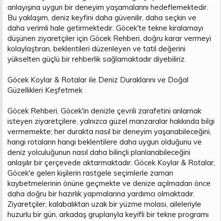
anlayışına uygun bir deneyim yaşamalarını hedeflemektedir.
Bu yaklaşım, deniz keyfini daha güvenilir, daha seçkin ve
daha verimli hale getirmektedir. Göcek'te tekne kiralamayı
düşünen ziyaretçiler için Göcek Rehberi, doğru karar vermeyi
kolaylaştıran, beklentileri düzenleyen ve tatil değerini
yükselten güçlü bir rehberlik sağlamaktadır diyebiliriz.
Göcek Koylar & Rotalar ile Deniz Duraklarını ve Doğal
Güzellikleri Keşfetmek
Göcek Rehberi, Göcek'in denizle çevrili zarafetini anlamak
isteyen ziyaretçilere, yalnızca güzel manzaralar hakkında bilgi
vermemekte; her durakta nasıl bir deneyim yaşanabileceğini,
hangi rotaların hangi beklentilere daha uygun olduğunu ve
deniz yolculuğunun nasıl daha bilinçli planlanabileceğini
anlaşılır bir çerçevede aktarmaktadır. Göcek Koylar & Rotalar,
Göcek'e gelen kişilerin rastgele seçimlerle zaman
kaybetmelerinin önüne geçmekte ve denize açılmadan önce
daha doğru bir hazırlık yapmalarına yardımcı olmaktadır.
Ziyaretçiler, kalabalıktan uzak bir yüzme molası, aileleriyle
huzurlu bir gün, arkadaş gruplarıyla keyifli bir tekne programı