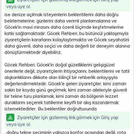
veya üye ol.
ise denize açılmak isteyenlerin beklentilerini daha doğru
belirlemelerine, günlerini daha verimli planlamalarına ve
Göcek'in mavi mirasını daha özenli biçimde keşfetmelerine
katkı sağlamaktadır. Göcek Rehberi, bu bütüncül yaklaşımıyla
ziyaretçilerin kararlarını kolaylaştırmakta ve Göcek seyahatini
daha güvenli, daha seçici ve daha değerli bir deneyim alanına
dönüştürmektedir diyebiliriz.
Göcek Rehberi, Göcek'in doğal güzelliklerini gelişigüzel
önerilerle değil, ziyaretçilerin ihtiyaçlarını, beklentilerini ve tatil
alışkanlıklarını dikkate alan bilinçli bir rehberlik anlayışıyla
değerlendirmektedir. Göcek'e gelen ziyaretçiler, kimi zaman
sakin bir koyda günü geçirmek, kimi zaman aileleriyle güvenli
bir tekne turu planlamak, kimi zaman da bölgenin lezzet
duraklarını seçerek tatillerine keyifli bir akış kazandırmak
istemektedirler. Bu beklentiler doğrultusunda
Ziyaretçiler için gizlenmiş link,görmek için
Giriş yap
veya üye ol.
, doğru tekne seçiminin yalnızca konfor açısından değil, rota