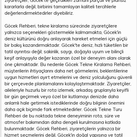
ziyaretçiler, Göcek'te geçirdikleri zamanı parçalı ve plansız
kararlarla değil, birbirini tamamlayan kaliteli tercihlerle
değerlendirmektedirler diyebiliriz.
Göcek Rehberi, tekne kiralama sürecinde ziyaretçilere
yalnızca seçenekleri göstermekle kalmamakta, Göcek'in
deniz kültürünü doğru anlayarak hareket etmeleri için güçlü
bir bakış kazandırmaktadır. Göcek'te deniz, hızlı tüketilen bir
tatil ayrıntısı değil; sakinlik, saygı, doğayla uyum ve bilinçli
keşif anlayışıyla değer kazanan özel bir deneyim alanı olarak
öne çıkmaktadır. Bu nedenle Göcek Tekne Kiralama Rehberi,
müşterilerin ihtiyaçlarını daha net görmelerini, beklentilerine
uygun hizmetleri ayırt etmelerini ve deniz yolculuğunu güvenli
bir çerçevede planlamalarını kolaylaştırmaktadır. Ziyaretçiler,
aileleriyle huzurlu bir rota izlemek, arkadaş gruplarıyla keyifli
bir gün geçirmek veya özel bir kutlamayı denizde daha
anlamlı hale getirmek istediklerinde doğru bilginin önemini
daha açık biçimde fark etmektedirler. Göcek Tekne Turu
Rehberi de bu noktada tekne deneyiminin rota, süre ve
atmosfer bakımından daha dengeli kurulmasına katkıda
bulunmaktadır. Göcek Rehberi, ziyaretçilerin yalnızca bir
hizmet seçmelerini değil, Göcek'in doğal yapısına ve tatil