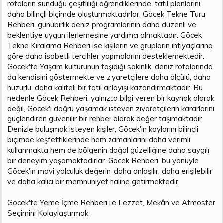
rotaların sunduğu çeşitliliği öğrendiklerinde, tatil planlarını
daha bilinçli biçimde oluşturmaktadırlar. Göcek Tekne Turu
Rehberi, günübirlik deniz programlarının daha düzenli ve
beklentiye uygun ilerlemesine yardımcı olmaktadır. Göcek
Tekne Kiralama Rehberi ise kişilerin ve grupların ihtiyaçlarına
göre daha isabetli tercihler yapmalarını desteklemektedir.
Göcek'te Yaşam kültürünün taşıdığı sakinlik, deniz rotalarında
da kendisini göstermekte ve ziyaretçilere daha ölçülü, daha
huzurlu, daha kaliteli bir tatil anlayışı kazandırmaktadır. Bu
nedenle Göcek Rehberi, yalnızca bilgi veren bir kaynak olarak
değil, Göcek'i doğru yaşamak isteyen ziyaretçilerin kararlarını
güçlendiren güvenilir bir rehber olarak değer taşımaktadır.
Denizle buluşmak isteyen kişiler, Göcek'in koylarını bilinçli
biçimde keşfettiklerinde hem zamanlarını daha verimli
kullanmakta hem de bölgenin doğal güzelliğine daha saygılı
bir deneyim yaşamaktadırlar. Göcek Rehberi, bu yönüyle
Göcek'in mavi yolculuk değerini daha anlaşılır, daha erişilebilir
ve daha kalıcı bir memnuniyet haline getirmektedir.
Göcek'te Yeme İçme Rehberi ile Lezzet, Mekân ve Atmosfer
Seçimini Kolaylaştırmak