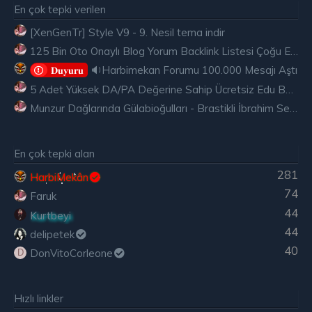
En çok tepki verilen
[XenGenTr] Style V9 - 9. Nesil tema indir
125 Bin Oto Onaylı Blog Yorum Backlink Listesi Çoğu Edu ve Gov Ücretsiz
🔉Harbimekan Forumu 100.000 Mesajı Aştı
𝐃𝐮𝐲𝐮𝐫𝐮
5 Adet Yüksek DA/PA Değerine Sahip Ücretsiz Edu Backlink
Munzur Dağlarında Gülabioğulları - Brastikli İbrahim Sevindik
En çok tepki alan
281
HarbiMekân
74
Faruk
44
Kurtbeyi
44
delipetek
40
DonVitoCorleone
D
Hızlı linkler