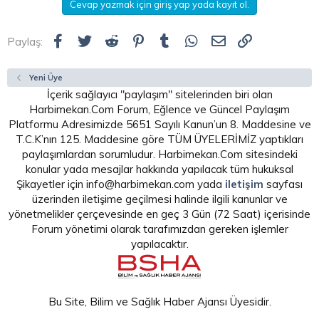
Cevap yazmak için giriş yap yada kayıt ol.
n
i
Facebook
Twitter
Reddit
Pinterest
Tumblr
WhatsApp
E-posta
Link
Paylaş:
Yeni Üye
İçerik sağlayıcı "paylaşım" sitelerinden biri olan
Harbimekan.Com Forum, Eğlence ve Güncel Paylaşım
Platformu Adresimizde 5651 Sayılı Kanun’un 8. Maddesine ve
T.C.K’nın 125. Maddesine göre TÜM ÜYELERİMİZ yaptıkları
paylaşımlardan sorumludur. Harbimekan.Com sitesindeki
konular yada mesajlar hakkında yapılacak tüm hukuksal
Şikayetler için info@harbimekan.com yada
iletişim
sayfası
üzerinden iletişime geçilmesi halinde ilgili kanunlar ve
yönetmelikler çerçevesinde en geç 3 Gün (72 Saat) içerisinde
Forum yönetimi olarak tarafımızdan gereken işlemler
yapılacaktır.
Bu Site, Bilim ve Sağlık Haber Ajansı Üyesidir.