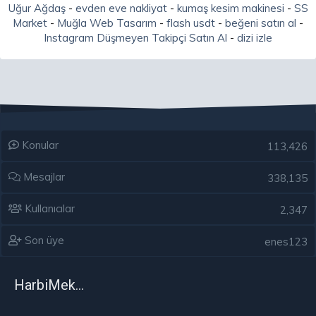
Uğur Ağdaş
-
evden eve nakliyat
-
kumaş kesim makinesi
-
SS
Market
-
Muğla Web Tasarım
-
flash usdt
-
beğeni satın al
-
Instagram Düşmeyen Takipçi Satın Al
-
dizi izle
Konular
113,426
Mesajlar
338,135
Kullanıcılar
2,347
Son üye
enes123
HarbiMekân