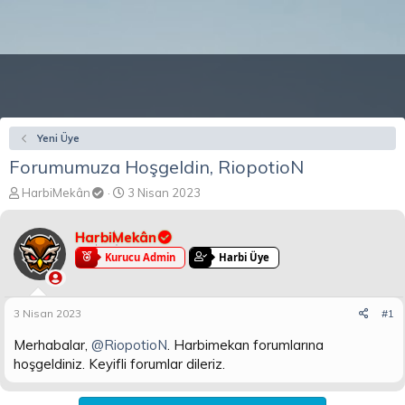
Yeni Üye
Forumumuza Hoşgeldin, RiopotioN
K
B
HarbiMekân
3 Nisan 2023
o
a
n
ş
HarbiMekân
b
l
u
a
Kurucu Admin
Harbi Üye
y
n
u
g
b
ı
3 Nisan 2023
#1
a
ç
ş
t
Merhabalar,
@RiopotioN
. Harbimekan forumlarına
l
a
hoşgeldiniz. Keyifli forumlar dileriz.
a
r
t
i
a
h