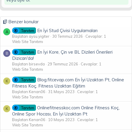
Benzer konular
En İyi Stud Çivisi Uygulamaları
Tanıtım
A
Başlatan aysu.yigiter
30 Temmuz 2026
Cevaplar: 1
Web Site Tanıtımı
En İyi Kore, Çin ve BL Dizileri Önerileri
Tanıtım
B
Dizican'da!
Başlatan birsevda
29 Temmuz 2026
Cevaplar: 1
Web Site Tanıtımı
Blog.fitcevap.com En İyi Uzaktan Pt, Online
Tanıtım
K
Fitness Koç, Fitness Uzaktan Eğitim
Başlatan Kenan06
31 Mayıs 2023
Cevaplar: 1
Web Site Tanıtımı
Onlinefitnesskoc.com Online Fitness Koç,
Tanıtım
K
Online Spor Hocası, En İyi Uzaktan Pt
Başlatan Kenan06
10 Mayıs 2023
Cevaplar: 1
Web Site Tanıtımı