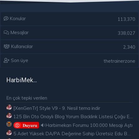
Konular
113,370
Mesajlar
338,027
Kullanıcılar
2,340
Son üye
thetrainerzone
HarbiMekân
En çok tepki verilen
[XenGenTr] Style V9 - 9. Nesil tema indir
125 Bin Oto Onaylı Blog Yorum Backlink Listesi Çoğu Edu ve Gov Ücretsiz
🔉Harbimekan Forumu 100.000 Mesajı Aştı
𝐃𝐮𝐲𝐮𝐫𝐮
5 Adet Yüksek DA/PA Değerine Sahip Ücretsiz Edu Backlink