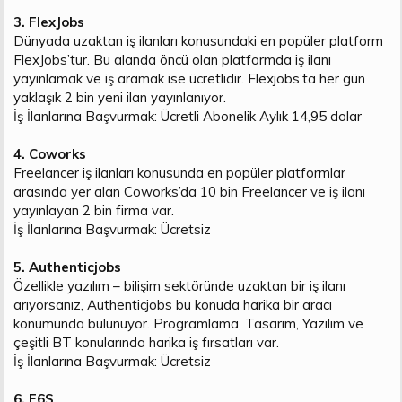
3. FlexJobs
Dünyada uzaktan iş ilanları konusundaki en popüler platform
FlexJobs’tur. Bu alanda öncü olan platformda iş ilanı
yayınlamak ve iş aramak ise ücretlidir. Flexjobs’ta her gün
yaklaşık 2 bin yeni ilan yayınlanıyor.
İş İlanlarına Başvurmak: Ücretli Abonelik Aylık 14,95 dolar
4. Coworks
Freelancer iş ilanları konusunda en popüler platformlar
arasında yer alan Coworks’da 10 bin Freelancer ve iş ilanı
yayınlayan 2 bin firma var.
İş İlanlarına Başvurmak: Ücretsiz
5. Authenticjobs
Özellikle yazılım – bilişim sektöründe uzaktan bir iş ilanı
arıyorsanız, Authenticjobs bu konuda harika bir aracı
konumunda bulunuyor. Programlama, Tasarım, Yazılım ve
çeşitli BT konularında harika iş fırsatları var.
İş İlanlarına Başvurmak: Ücretsiz
6. F6S