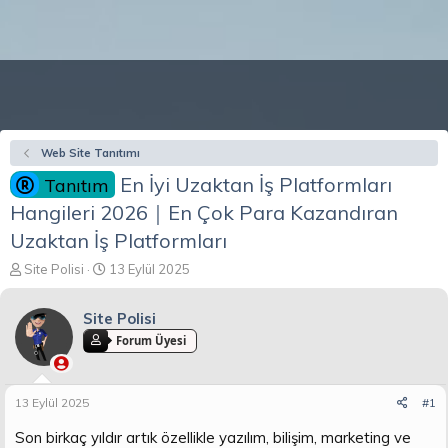
Web Site Tanıtımı
En İyi Uzaktan İş Platformları
Tanıtım
Hangileri 2026｜En Çok Para Kazandıran
Uzaktan İş Platformları
K
B
Site Polisi
13 Eylül 2025
o
a
n
ş
Site Polisi
b
l
u
a
Forum Üyesi
y
n
u
g
b
ı
13 Eylül 2025
#1
a
ç
ş
t
Son birkaç yıldır artık özellikle yazılım, bilişim, marketing ve