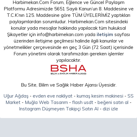
Harbimekan.Com Forum, Eğlence ve Güncel Paylaşım
Platformu Adresimizde 5651 Sayılı Kanun’un 8. Maddesine ve
T.C.K’nın 125. Maddesine göre TÜM ÜYELERİMİZ yaptıkları
paylaşımlardan sorumludur. Harbimekan.Com sitesindeki
konular yada mesajlar hakkında yapılacak tüm hukuksal
Şikayetler için info@harbimekan.com yada
iletişim
sayfası
üzerinden iletişime geçilmesi halinde ilgili kanunlar ve
yönetmelikler çerçevesinde en geç 3 Gün (72 Saat) içerisinde
Forum yönetimi olarak tarafımızdan gereken işlemler
yapılacaktır.
Bu Site, Bilim ve Sağlık Haber Ajansı Üyesidir.
Uğur Ağdaş
-
evden eve nakliyat
-
kumaş kesim makinesi
-
SS
Market
-
Muğla Web Tasarım
-
flash usdt
-
beğeni satın al
-
Instagram Düşmeyen Takipçi Satın Al
-
dizi izle