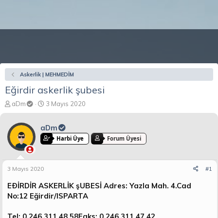
Askerlik | MEHMEDİM
Eğirdir askerlik şubesi
K
B
aDm
3 Mayıs 2020
o
a
n
ş
aDm
b
l
u
a
Harbi Üye
Forum Üyesi
y
n
u
g
b
ı
3 Mayıs 2020
#1
a
ç
ş
t
EÐİRDİR ASKERLİK şUBESİ Adres: Yazla Mah. 4.Cad
l
a
No:12 Eğirdir/ISPARTA
a
r
t
i
Tel: 0.246.311 48 58Faks: 0.246.311 47 42
a
h