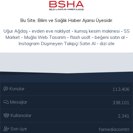
Bu Site, Bilim ve Sağlık Haber Ajansı Üyesidir.
Uğur Ağdaş
-
evden eve nakliyat
-
kumaş kesim makinesi
-
SS
Market
-
Muğla Web Tasarım
-
flash usdt
-
beğeni satın al
-
Instagram Düşmeyen Takipçi Satın Al
-
dizi izle
Konular
113,406
Mesajlar
338,101
Kullanıcılar
2,341
Son üye
famediacomtrr