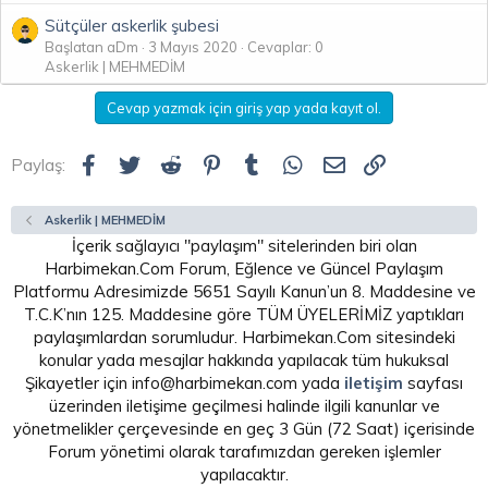
Sütçüler askerlik şubesi
Başlatan aDm
3 Mayıs 2020
Cevaplar: 0
Askerlik | MEHMEDİM
Cevap yazmak için giriş yap yada kayıt ol.
Facebook
Twitter
Reddit
Pinterest
Tumblr
WhatsApp
E-posta
Link
Paylaş:
Askerlik | MEHMEDİM
İçerik sağlayıcı "paylaşım" sitelerinden biri olan
Harbimekan.Com Forum, Eğlence ve Güncel Paylaşım
Platformu Adresimizde 5651 Sayılı Kanun’un 8. Maddesine ve
T.C.K’nın 125. Maddesine göre TÜM ÜYELERİMİZ yaptıkları
paylaşımlardan sorumludur. Harbimekan.Com sitesindeki
konular yada mesajlar hakkında yapılacak tüm hukuksal
Şikayetler için info@harbimekan.com yada
iletişim
sayfası
üzerinden iletişime geçilmesi halinde ilgili kanunlar ve
yönetmelikler çerçevesinde en geç 3 Gün (72 Saat) içerisinde
Forum yönetimi olarak tarafımızdan gereken işlemler
yapılacaktır.