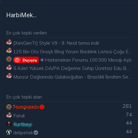
HarbiMekân
En çok tepki verilen
[XenGenTr] Style V9 - 9. Nesil tema indir
125 Bin Oto Onaylı Blog Yorum Backlink Listesi Çoğu Edu ve Gov Ücretsiz
🔉Harbimekan Forumu 100.000 Mesajı Aştı
𝐃𝐮𝐲𝐮𝐫𝐮
5 Adet Yüksek DA/PA Değerine Sahip Ücretsiz Edu Backlink
Munzur Dağlarında Gülabioğulları - Brastikli İbrahim Sevindik
En çok tepki alan
281
HarbiMekân
74
Faruk
44
Kurtbeyi
44
delipetek