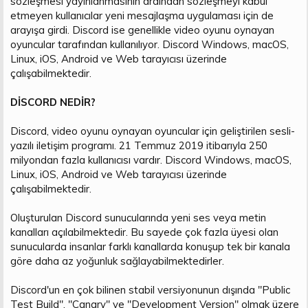
sözleşmesi yayınlanmasının ardından sözleşmeyi kabul
n
i
etmeyen kullanıcılar yeni mesajlaşma uygulaması için de
arayışa girdi. Discord ise genellikle video oyunu oynayan
oyuncular tarafından kullanılıyor. Discord Windows, macOS,
Linux, iOS, Android ve Web tarayıcısı üzerinde
çalışabilmektedir.
DİSCORD NEDİR?
Discord, video oyunu oynayan oyuncular için geliştirilen sesli-
yazılı iletişim programı. 21 Temmuz 2019 itibarıyla 250
milyondan fazla kullanıcısı vardır. Discord Windows, macOS,
Linux, iOS, Android ve Web tarayıcısı üzerinde
çalışabilmektedir.
Oluşturulan Discord sunucularında yeni ses veya metin
kanalları açılabilmektedir. Bu sayede çok fazla üyesi olan
sunucularda insanlar farklı kanallarda konuşup tek bir kanala
göre daha az yoğunluk sağlayabilmektedirler.
Discord'un en çok bilinen stabil versiyonunun dışında "Public
Test Build", "Canary" ve "Development Version" olmak üzere