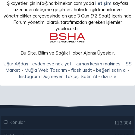
Şikayetler için info@harbimekan.com yada
iletişim
sayfası
üzerinden iletişime geçilmesi halinde ilgili kanunlar ve
yönetmelikler çerçevesinde en geç 3 Gün (72 Saat) içerisinde
Forum yönetimi olarak tarafımızdan gereken işlemler
yapılacaktır.
Bu Site, Bilim ve Sağlık Haber Ajansı Üyesidir.
Uğur Ağdaş
-
evden eve nakliyat
-
kumaş kesim makinesi
-
SS
Market
-
Muğla Web Tasarım
-
flash usdt
-
beğeni satın al
-
Instagram Düşmeyen Takipçi Satın Al
-
dizi izle
Konular
113,384