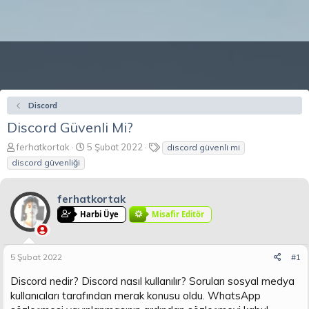
Discord
Discord Güvenli Mi?
K
B
E
ferhatkortak
5 Şubat 2022
discord güvenli mi
o
a
t
discord güvenliği
n
ş
i
b
l
k
u
a
e
ferhatkortak
y
n
t
Harbi Üye
Misafir Editör
u
g
l
b
ı
e
a
ç
r
5 Şubat 2022
#1
ş
t
l
a
Discord nedir? Discord nasıl kullanılır? Soruları sosyal medya
a
r
kullanıcıları tarafından merak konusu oldu. WhatsApp
t
i
a
h