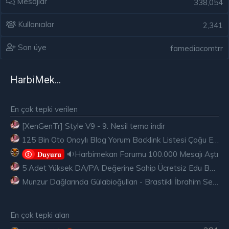
Mesajlar
338,054
Kullanıcılar
2,341
Son üye
famediacomtrr
HarbiMekân
En çok tepki verilen
[XenGenTr] Style V9 - 9. Nesil tema indir
125 Bin Oto Onaylı Blog Yorum Backlink Listesi Çoğu Edu ve Gov Ücretsiz
🔉Harbimekan Forumu 100.000 Mesajı Aştı
𝐃𝐮𝐲𝐮𝐫𝐮
5 Adet Yüksek DA/PA Değerine Sahip Ücretsiz Edu Backlink
Munzur Dağlarında Gülabioğulları - Brastikli İbrahim Sevindik
En çok tepki alan