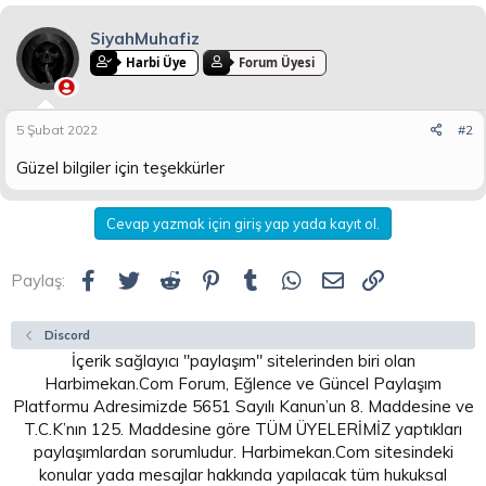
SiyahMuhafiz
Harbi Üye
Forum Üyesi
5 Şubat 2022
#2
Güzel bilgiler için teşekkürler
Cevap yazmak için giriş yap yada kayıt ol.
Facebook
Twitter
Reddit
Pinterest
Tumblr
WhatsApp
E-posta
Link
Paylaş:
Discord
İçerik sağlayıcı "paylaşım" sitelerinden biri olan
Harbimekan.Com Forum, Eğlence ve Güncel Paylaşım
Platformu Adresimizde 5651 Sayılı Kanun’un 8. Maddesine ve
T.C.K’nın 125. Maddesine göre TÜM ÜYELERİMİZ yaptıkları
paylaşımlardan sorumludur. Harbimekan.Com sitesindeki
konular yada mesajlar hakkında yapılacak tüm hukuksal