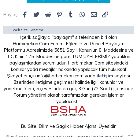
Facebook
Twitter
Reddit
Pinterest
Tumblr
WhatsApp
E-posta
Link
Paylaş:
Web Site Tanıtımı
İçerik sağlayıcı "paylaşım" sitelerinden biri olan
Harbimekan.Com Forum, Eğlence ve Güncel Paylaşım
Platformu Adresimizde 5651 Sayılı Kanun’un 8. Maddesine ve
T.C.K’nın 125. Maddesine göre TÜM ÜYELERİMİZ yaptıkları
paylaşımlardan sorumludur. Harbimekan.Com sitesindeki
konular yada mesajlar hakkında yapılacak tüm hukuksal
Şikayetler için info@harbimekan.com yada
iletişim
sayfası
üzerinden iletişime geçilmesi halinde ilgili kanunlar ve
yönetmelikler çerçevesinde en geç 3 Gün (72 Saat) içerisinde
Forum yönetimi olarak tarafımızdan gereken işlemler
yapılacaktır.
Bu Site, Bilim ve Sağlık Haber Ajansı Üyesidir.