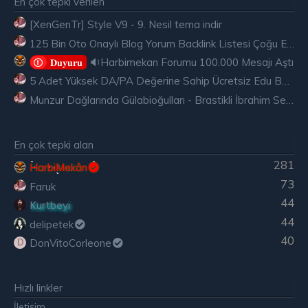
En çok tepki verilen
[XenGenTr] Style V9 - 9. Nesil tema indir
125 Bin Oto Onaylı Blog Yorum Backlink Listesi Çoğu Edu ve Gov Ücretsiz
🔉Harbimekan Forumu 100.000 Mesajı Aştı
𝐃𝐮𝐲𝐮𝐫𝐮
5 Adet Yüksek DA/PA Değerine Sahip Ücretsiz Edu Backlink
Munzur Dağlarında Gülabioğulları - Brastikli İbrahim Sevindik
En çok tepki alan
281
HarbiMekân
73
Faruk
44
Kurtbeyi
44
delipetek
40
DonVitoCorleone
D
Hızlı linkler
İletişim