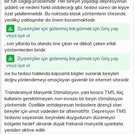
bir ruh sağlığı problemidir. Her bireyin yaşadığı depresyonun
t
i
şiddeti ve nedeni farklı olabileceği gibi, tedavi süreci de kişiye
a
h
özel şekillenmelidir. Bu noktada klasik yöntemlerin ötesinde,
n
i
yenilikçi yaklaşımlar da önem kazanmaktadır.
Ziyaretçiler için gizlenmiş link,görmek için
Giriş yap
veya üye ol.
, son yıllarda bu alanda öne çıkan ve dikkat çeken etkili
yöntemlerden biridir.
Ziyaretçiler için gizlenmiş link,görmek için
Giriş yap
veya üye ol.
ise bu tedavi hakkında kapsamlı bilgiler sunarak bireyleri
doğru yönlendirmeyi amaçlayan güvenilir bir internet sitesidir.
Transkraniyal Manyetik Stimülasyon, yani kısaca TMS, ilaç
kullanımı gerektirmeyen, non-invaziv bir beyin stimülasyon
yöntemidir. Özellikle antidepresan tedavilere dirençli olan
bireyler için umut vadeden bir alternatiftir. Depresyon TMS
tedavisi sayesinde, beyindeki duygudurum düzenleyici
bölgeler hedef alınarak düşük frekanslı manyetik uyarılarla
yeniden aktive edilir.