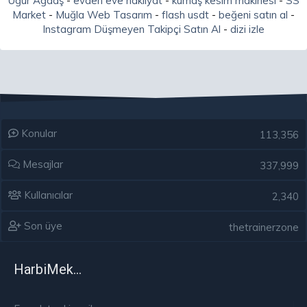
Uğur Ağdaş
-
evden eve nakliyat
-
kumaş kesim makinesi
-
SS
Market
-
Muğla Web Tasarım
-
flash usdt
-
beğeni satın al
-
Instagram Düşmeyen Takipçi Satın Al
-
dizi izle
Konular
113,356
Mesajlar
337,999
Kullanıcılar
2,340
Son üye
thetrainerzone
HarbiMekân