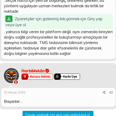
, birçok hasta için yeni bir başlangıç anlamına gelirken, bu
yöntemi uygulayan uzman merkezleri bulmak da kritik bir
noktadır.
Ziyaretçiler için gizlenmiş link,görmek için
Giriş yap
veya üye ol.
, yalnızca bilgi veren bir platform değil, aynı zamanda bireyleri
doğru sağlık profesyonelleri ile buluşturmayı amaçlayan bir
danışma noktasıdır. TMS tedavisinin bilimsel yönlerini
açıklarken, tedaviye dair şehir efsanelerini de çürüterek,
doğru bilginin yayılmasına katkı sağlar.
HarbiMekân
Kurucu Admin
Harbi Üye
23 Nisan 2025
#2
Başarılar...
Cevap yazmak için giriş yap yada kayıt ol.