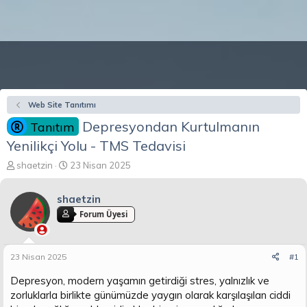
Web Site Tanıtımı
Depresyondan Kurtulmanın
Tanıtım
Yenilikçi Yolu - TMS Tedavisi
K
B
shaetzin
23 Nisan 2025
o
a
n
ş
shaetzin
b
l
u
a
Forum Üyesi
y
n
u
g
b
ı
23 Nisan 2025
#1
a
ç
ş
t
Depresyon, modern yaşamın getirdiği stres, yalnızlık ve
l
a
zorluklarla birlikte günümüzde yaygın olarak karşılaşılan ciddi
a
r