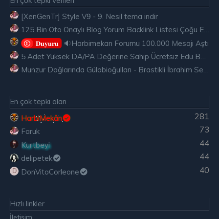
En çok tepki verilen
[XenGenTr] Style V9 - 9. Nesil tema indir
125 Bin Oto Onaylı Blog Yorum Backlink Listesi Çoğu Edu ve Gov Ücretsiz
🔉Harbimekan Forumu 100.000 Mesajı Aştı
𝐃𝐮𝐲𝐮𝐫𝐮
5 Adet Yüksek DA/PA Değerine Sahip Ücretsiz Edu Backlink
Munzur Dağlarında Gülabioğulları - Brastikli İbrahim Sevindik
En çok tepki alan
281
HarbiMekân
73
Faruk
44
Kurtbeyi
44
delipetek
40
DonVitoCorleone
D
Hızlı linkler
İletişim