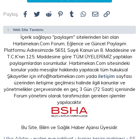
Facebook
Twitter
Reddit
Pinterest
Tumblr
WhatsApp
E-posta
Link
Paylaş:
Web Site Tanıtımı
İçerik sağlayıcı "paylaşım" sitelerinden biri olan
Harbimekan.Com Forum, Eğlence ve Güncel Paylaşım
Platformu Adresimizde 5651 Sayılı Kanun’un 8. Maddesine ve
T.C.K’nın 125. Maddesine göre TÜM ÜYELERİMİZ yaptıkları
paylaşımlardan sorumludur. Harbimekan.Com sitesindeki
konular yada mesajlar hakkında yapılacak tüm hukuksal
Şikayetler için info@harbimekan.com yada
iletişim
sayfası
üzerinden iletişime geçilmesi halinde ilgili kanunlar ve
yönetmelikler çerçevesinde en geç 3 Gün (72 Saat) içerisinde
Forum yönetimi olarak tarafımızdan gereken işlemler
yapılacaktır.
Bu Site, Bilim ve Sağlık Haber Ajansı Üyesidir.
Uğur Ağdaş
-
evden eve nakliyat
-
kumaş kesim makinesi
-
SS