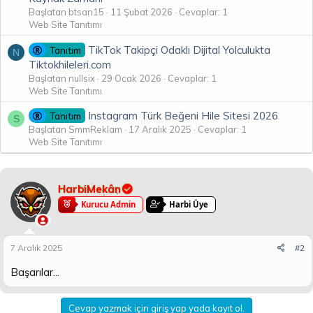
Başlatan btsan15
11 Şubat 2026
Cevaplar: 1
Web Site Tanıtımı
TikTok Takipçi Odaklı Dijital Yolculukta
Tanıtım
N
Tiktokhileleri.com
Başlatan nullsix
29 Ocak 2026
Cevaplar: 1
Web Site Tanıtımı
Instagram Türk Beğeni Hile Sitesi 2026
Tanıtım
S
Başlatan SmmReklam
17 Aralık 2025
Cevaplar: 1
Web Site Tanıtımı
HarbiMekân
Kurucu Admin
Harbi Üye
7 Aralık 2025
#2
Başarılar...
Cevap yazmak için giriş yap yada kayıt ol.