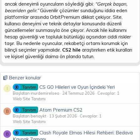
ancak deneyimli oyuncuların söylediği gibi:
“Gerçek başarı,
n
i
beceriden gelir.”
Güvenilir çözümler sunduğunu iddia eden
platformlar arasında OrbitPremium dikkat çekiyor. Site,
kullanıcı deneyimi ve teknik detaylar konusunda düzenli
güncellemeler sunmasıyla öne çıkıyor. Ancak hile kullanımı
hesap güvenliği ve topluluk bütünlüğü açısından ciddi riskler
taşır. Bu nedenle oyuncular, rekabetçi ortamı korumak için
bilinçli seçimler yapmalıdır.
CS2 hile
araştırırken etik kuralları
ve kişisel güvenliği daima ön planda tutun.
Benzer konular
CS GO Hileleri ve Oyun İçindeki Yeri
Tanıtım
I
Başlatan inurdemirelseo
24 Temmuz 2026
Cevaplar: 1
Web Site Tanıtımı
Atom Premium CS2
Tanıtım
B
Başlatan benaykt
13 Şubat 2026
Cevaplar: 1
Web Site Tanıtımı
Clash Royale Elmas Hilesi Rehberi: Bedava
Tanıtım
B
Kaynak Zamanı