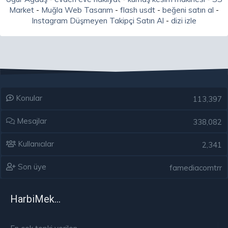
Market
-
Muğla Web Tasarım
-
flash usdt
-
beğeni satın al
-
Instagram Düşmeyen Takipçi Satın Al
-
dizi izle
Konular
113,397
Mesajlar
338,082
Kullanıcılar
2,341
Son üye
famediacomtrr
HarbiMekân