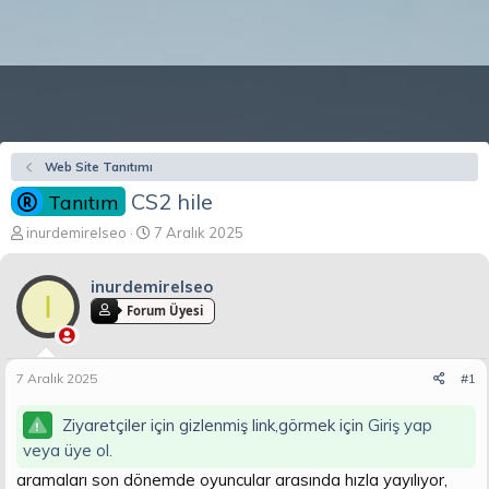
Web Site Tanıtımı
CS2 hile
Tanıtım
K
B
inurdemirelseo
7 Aralık 2025
o
a
n
ş
inurdemirelseo
b
l
I
u
a
Forum Üyesi
y
n
u
g
b
ı
7 Aralık 2025
#1
a
ç
ş
t
Ziyaretçiler için gizlenmiş link,görmek için
Giriş yap
l
a
a
r
veya üye ol.
t
i
aramaları son dönemde oyuncular arasında hızla yayılıyor,
a
h