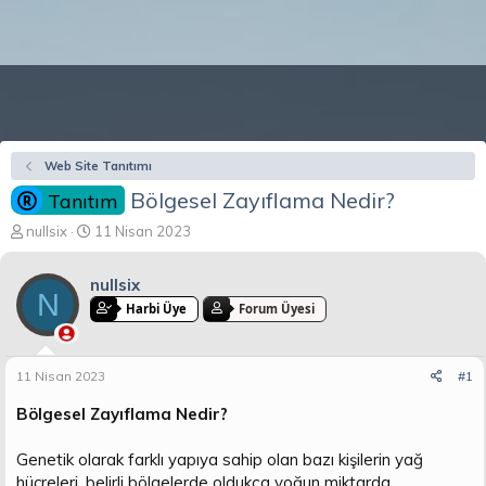
Web Site Tanıtımı
Bölgesel Zayıflama Nedir?
Tanıtım
K
B
nullsix
11 Nisan 2023
o
a
n
ş
nullsix
b
l
N
u
a
Harbi Üye
Forum Üyesi
y
n
u
g
b
ı
11 Nisan 2023
#1
a
ç
ş
t
Bölgesel Zayıflama Nedir?
l
a
a
r
Genetik olarak farklı yapıya sahip olan bazı kişilerin yağ
t
i
hücreleri, belirli bölgelerde oldukça yoğun miktarda
a
h