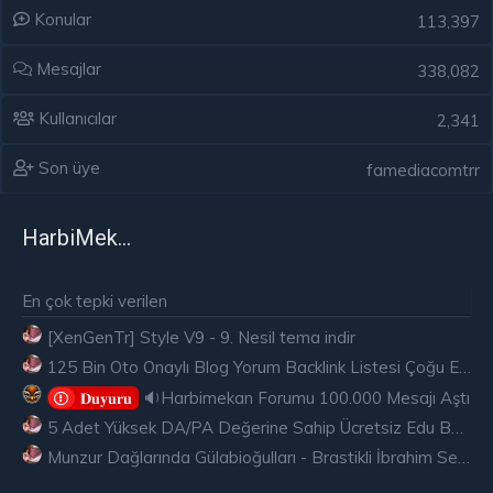
Konular
113,397
Mesajlar
338,082
Kullanıcılar
2,341
Son üye
famediacomtrr
HarbiMekân
En çok tepki verilen
[XenGenTr] Style V9 - 9. Nesil tema indir
125 Bin Oto Onaylı Blog Yorum Backlink Listesi Çoğu Edu ve Gov Ücretsiz
🔉Harbimekan Forumu 100.000 Mesajı Aştı
𝐃𝐮𝐲𝐮𝐫𝐮
5 Adet Yüksek DA/PA Değerine Sahip Ücretsiz Edu Backlink
Munzur Dağlarında Gülabioğulları - Brastikli İbrahim Sevindik