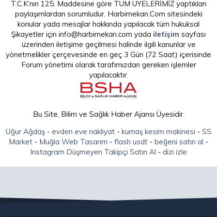
T.C.K’nın 125. Maddesine göre TÜM ÜYELERİMİZ yaptıkları
paylaşımlardan sorumludur. Harbimekan.Com sitesindeki
konular yada mesajlar hakkında yapılacak tüm hukuksal
Şikayetler için info@harbimekan.com yada
iletişim
sayfası
üzerinden iletişime geçilmesi halinde ilgili kanunlar ve
yönetmelikler çerçevesinde en geç 3 Gün (72 Saat) içerisinde
Forum yönetimi olarak tarafımızdan gereken işlemler
yapılacaktır.
Bu Site, Bilim ve Sağlık Haber Ajansı Üyesidir.
Uğur Ağdaş
-
evden eve nakliyat
-
kumaş kesim makinesi
-
SS
Market
-
Muğla Web Tasarım
-
flash usdt
-
beğeni satın al
-
Instagram Düşmeyen Takipçi Satın Al
-
dizi izle