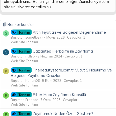
olmayabilirsiniz. Bunun için dilerseniz eğer Zionicturkiye.com
sitesini ziyaret edebilirsiniz.
Benzer konular
Altın Fiyatları ve Bölgesel Değerlendirme
Tanıtım
S
Başlatan sametbey
7 Mayıs 2026
Cevaplar: 1
Web Site Tanıtımı
Gaziantep Herbalife ile Zayıflama
Tanıtım
N
Başlatan nullsix
9 Haziran 2024
Cevaplar: 1
Web Site Tanıtımı
Thebeautystore.com.tr Vücut Sıkılaştırma Ve
Tanıtım
K
Bölgesel Zayıflama Cihazları
Başlatan Kenan06
5 Ekim 2023
Cevaplar: 1
Web Site Tanıtımı
Biber Hapı Zayıflama Kapsülü
Tanıtım
E
Başlatan Erenbor
7 Ocak 2023
Cevaplar: 1
Web Site Tanıtımı
Zayıflamak Neden Özen Gösterir?
Tanıtım
E