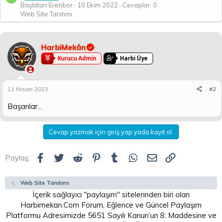
Başlatan Erenbor
10 Ekim 2022
Cevaplar: 0
Web Site Tanıtımı
HarbiMekân
Kurucu Admin
Harbi Üye
11 Nisan 2023
#2
Başarılar...
Cevap yazmak için giriş yap yada kayıt ol.
Facebook
Twitter
Reddit
Pinterest
Tumblr
WhatsApp
E-posta
Link
Paylaş:
Web Site Tanıtımı
İçerik sağlayıcı "paylaşım" sitelerinden biri olan
Harbimekan.Com Forum, Eğlence ve Güncel Paylaşım
Platformu Adresimizde 5651 Sayılı Kanun’un 8. Maddesine ve