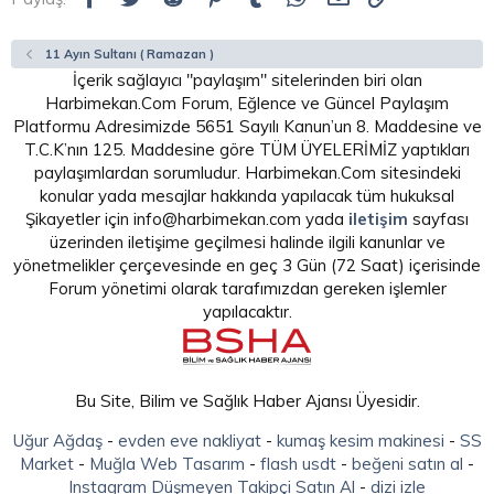
11 Ayın Sultanı ( Ramazan )
İçerik sağlayıcı "paylaşım" sitelerinden biri olan
Harbimekan.Com Forum, Eğlence ve Güncel Paylaşım
Platformu Adresimizde 5651 Sayılı Kanun’un 8. Maddesine ve
T.C.K’nın 125. Maddesine göre TÜM ÜYELERİMİZ yaptıkları
paylaşımlardan sorumludur. Harbimekan.Com sitesindeki
konular yada mesajlar hakkında yapılacak tüm hukuksal
Şikayetler için info@harbimekan.com yada
iletişim
sayfası
üzerinden iletişime geçilmesi halinde ilgili kanunlar ve
yönetmelikler çerçevesinde en geç 3 Gün (72 Saat) içerisinde
Forum yönetimi olarak tarafımızdan gereken işlemler
yapılacaktır.
Bu Site, Bilim ve Sağlık Haber Ajansı Üyesidir.
Uğur Ağdaş
-
evden eve nakliyat
-
kumaş kesim makinesi
-
SS
Market
-
Muğla Web Tasarım
-
flash usdt
-
beğeni satın al
-
Instagram Düşmeyen Takipçi Satın Al
-
dizi izle