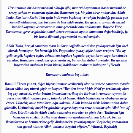
n
i
Her ürünün bir hasat mevsimi olduğu gibi, manevi hayatımızın hasat mevsimi de
recep, şaban ve ramazan aylarıdır. Ramazan ayı, bir yılın zirve noktasıdır. Allah
Teala, Kur’an-ı Kerim’i bu ayda indirmeye başlamış ve vahyin başladığı gecenin çok
kıymetli olduğunu, özel bir sure ile bize bildirmiştir. Bu gecenin ismini de bizzat
kendisi koymuş ve ramazanın otuz gecesinde onu saklamıştır. Böylece Yüce
Yaratıcımız, gece ve gündüz olmak üzere ramazan ayının tamamını değerlendirip, iyi
bir hasat dönemi geçirmemizi murad etmiştir.
Allah Teala, her yıl ramazan ayını kullarını affedip kendisine yaklaştırmak için özel
olarak hazırlıyor. Bu hazırlığı Hz. Peygamber (s.a.v) şöyle haber veriyor: “Bu ay
gelince gök kapıları açılır, cehennem kapıları kapatılır, şeytanların azgınları zincire
vurulur. Ramazan ayında bir gece vardır ki, bin aydan daha hayırlıdır. Bu gecenin
hayrından mahrum kalan kimse, hakikatten mahrum kalmıştır.” (Nesai)
Ramazana mahsus beş nimet
Rasul-i Ekrem (s.a.v), diğer hiçbir ümmete verilmemiş olan ve sadece ramazan ayında
ikram edilen beş nimeti şöyle anlatıyor: “Benden önce hiçbir Nebi’ye verilmemiş olan
beş şey vardır ki, onlar benim ümmetime verilmiştir: Birincisi; ramazan ayının ilk
gecesinde Allah, onlara (oruç tutanlara) bakar. Allah baktığı kişiye ebediyyen azap
etmez. İkincisi; oruç tutanların ağız kokusu. Allah katında misk kokusundan daha
güzeldir. Üçüncüsü; melekler gündüz ve gece boyunca oruç tutanlar için Allah’tan af
diler. Dördüncüsü; Allah Teala, cennetine emreder ve şöyle der: ‘Kullarım için
hazırlan ve süslen. Kullarımın dünya yorgunluğundan kurtularak, benim
ikramlarıma ve benim evime gelip dinlenmeleri yakınlaşmıştır.’ Beşincisi; ramazanın
son gecesi olunca Allah, onların hepsini affeder.” (Ahmed, Beyhaki)