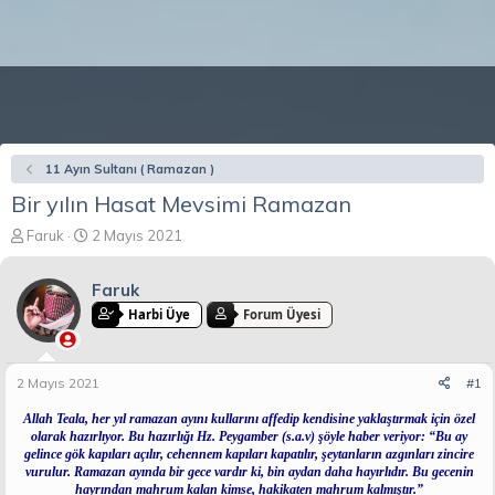
11 Ayın Sultanı ( Ramazan )
Bir yılın Hasat Mevsimi Ramazan
K
B
Faruk
2 Mayıs 2021
o
a
n
ş
Faruk
b
l
u
a
Harbi Üye
Forum Üyesi
y
n
u
g
b
ı
2 Mayıs 2021
#1
a
ç
ş
t
Allah Teala, her yıl ramazan ayını kullarını affedip kendisine yaklaştırmak için özel
l
a
olarak hazırlıyor. Bu hazırlığı Hz. Peygamber (s.a.v) şöyle haber veriyor: “Bu ay
a
r
gelince gök kapıları açılır, cehennem kapıları kapatılır, şeytanların azgınları zincire
vurulur. Ramazan ayında bir gece vardır ki, bin aydan daha hayırlıdır. Bu gecenin
t
i
hayrından mahrum kalan kimse, hakikaten mahrum kalmıştır.”
a
h