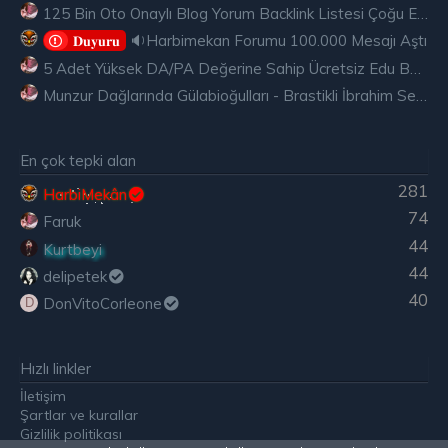
125 Bin Oto Onaylı Blog Yorum Backlink Listesi Çoğu Edu ve Gov Ücretsiz
🔉Harbimekan Forumu 100.000 Mesajı Aştı
𝐃𝐮𝐲𝐮𝐫𝐮
5 Adet Yüksek DA/PA Değerine Sahip Ücretsiz Edu Backlink
Munzur Dağlarında Gülabioğulları - Brastikli İbrahim Sevindik
En çok tepki alan
281
HarbiMekân
74
Faruk
44
Kurtbeyi
44
delipetek
40
DonVitoCorleone
D
Hızlı linkler
İletişim
Şartlar ve kurallar
Gizlilik politikası