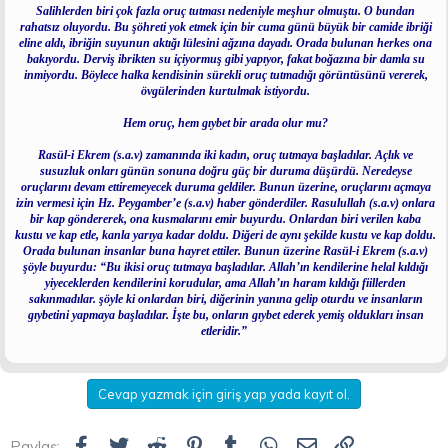
Salihlerden biri çok fazla oruç tutması nedeniyle meşhur olmuştu. O bundan
rahatsız oluyordu. Bu şöhreti yok etmek için bir cuma günü büyük bir camide ibriği
eline aldı, ibriğin suyunun aktığı lülesini ağzına dayadı. Orada bulunan herkes ona
bakıyordu. Derviş ibrikten su içiyormuş gibi yapıyor, fakat boğazına bir damla su
inmiyordu. Böylece halka kendisinin sürekli oruç tutmadığı görüntüsünü vererek,
övgülerinden kurtulmak istiyordu.
Hem oruç, hem gıybet bir arada olur mu?
Rasül-i Ekrem (s.a.v) zamanında iki kadın, oruç tutmaya başladılar. Açlık ve
susuzluk onları günün sonuna doğru güç bir duruma düşürdü. Neredeyse
oruçlarını devam ettiremeyecek duruma geldiler. Bunun üzerine, oruçlarını açmaya
izin vermesi için Hz. Peygamber’e (s.a.v) haber gönderdiler. Rasulullah (s.a.v) onlara
bir kap göndererek, ona kusmalarını emir buyurdu. Onlardan biri verilen kaba
kustu ve kap etle, kanla yarıya kadar doldu. Diğeri de aynı şekilde kustu ve kap doldu.
Orada bulunan insanlar buna hayret ettiler. Bunun üzerine Rasül-i Ekrem (s.a.v)
şöyle buyurdu: “Bu ikisi oruç tutmaya başladılar. Allah’ın kendilerine helal kıldığı
yiyeceklerden kendilerini korudular, ama Allah’ın haram kıldığı fiillerden
sakınmadılar. şöyle ki onlardan biri, diğerinin yanına gelip oturdu ve insanların
gıybetini yapmaya başladılar. İşte bu, onların gıybet ederek yemiş oldukları insan
etleridir.”
Cevap yazmak için giriş yap yada kayıt ol.
Facebook
Twitter
Reddit
Pinterest
Tumblr
WhatsApp
E-posta
Link
Paylaş: