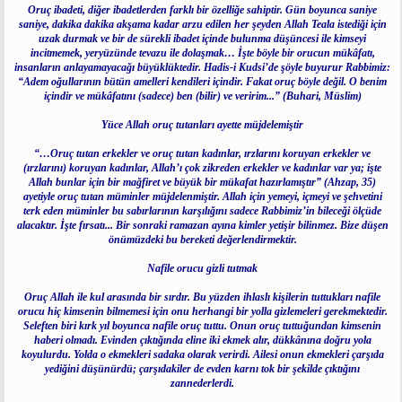
Oruç ibadeti, diğer ibadetlerden farklı bir özelliğe sahiptir. Gün boyunca saniye
saniye, dakika dakika akşama kadar arzu edilen her şeyden Allah Teala istediği için
uzak durmak ve bir de sürekli ibadet içinde bulunma düşüncesi ile kimseyi
incitmemek, yeryüzünde tevazu ile dolaşmak… İşte böyle bir orucun mükâfatı,
insanların anlayamayacağı büyüklüktedir. Hadis-i Kudsi’de şöyle buyurur Rabbimiz:
“Adem oğullarının bütün amelleri kendileri içindir. Fakat oruç böyle değil. O benim
içindir ve mükâfatını (sadece) ben (bilir) ve veririm...” (Buhari, Müslim)
Yüce Allah oruç tutanları ayette müjdelemiştir
“…Oruç tutan erkekler ve oruç tutan kadınlar, ırzlarını koruyan erkekler ve
(ırzlarını) koruyan kadınlar, Allah’ı çok zikreden erkekler ve kadınlar var ya; işte
Allah bunlar için bir mağfiret ve büyük bir mükafat hazırlamıştır” (Ahzap, 35)
ayetiyle oruç tutan müminler müjdelenmiştir. Allah için yemeyi, içmeyi ve şehvetini
terk eden müminler bu sabırlarının karşılığını sadece Rabbimiz’in bileceği ölçüde
alacaktır. İşte fırsatı... Bir sonraki ramazan ayına kimler yetişir bilinmez. Bize düşen
önümüzdeki bu bereketi değerlendirmektir.
Nafile orucu gizli tutmak
Oruç Allah ile kul arasında bir sırdır. Bu yüzden ihlaslı kişilerin tuttukları nafile
orucu hiç kimsenin bilmemesi için onu herhangi bir yolla gizlemeleri gerekmektedir.
Seleften biri kırk yıl boyunca nafile oruç tuttu. Onun oruç tuttuğundan kimsenin
haberi olmadı. Evinden çıktığında eline iki ekmek alır, dükkânına doğru yola
koyulurdu. Yolda o ekmekleri sadaka olarak verirdi. Ailesi onun ekmekleri çarşıda
yediğini düşünürdü; çarşıdakiler de evden karnı tok bir şekilde çıktığını
zannederlerdi.