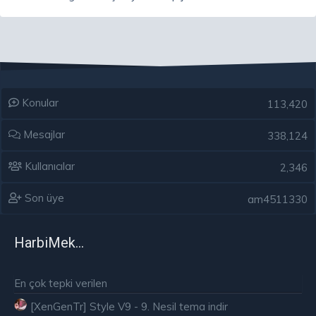
Konular
113,420
Mesajlar
338,124
Kullanıcılar
2,346
Son üye
am4511330
HarbiMekân
En çok tepki verilen
[XenGenTr] Style V9 - 9. Nesil tema indir