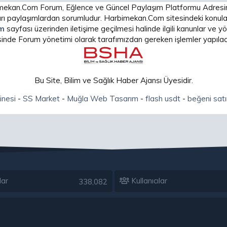
arbimekan.Com Forum, Eğlence ve Güncel Paylaşım Platformu Adres
 paylaşımlardan sorumludur. Harbimekan.Com sitesindeki konular
im
sayfası üzerinden iletişime geçilmesi halinde ilgili kanunlar ve
isinde Forum yönetimi olarak tarafımızdan gereken işlemler yapılaca
Bu Site, Bilim ve Sağlık Haber Ajansı Üyesidir.
inesi
-
SS Market
-
Muğla Web Tasarım
-
flash usdt
-
beğeni satı
lar
Kullanıcılar
338,082