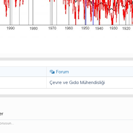
Forum
Çevre ve Gıda Mühendisliği
er
orusun...