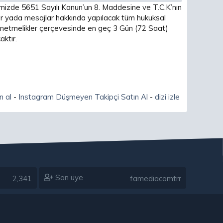
imizde 5651 Sayılı Kanun’un 8. Maddesine ve T.C.K’nın
 yada mesajlar hakkında yapılacak tüm hukuksal
 yönetmelikler çerçevesinde en geç 3 Gün (72 Saat)
ktır.
n al
-
Instagram Düşmeyen Takipçi Satın Al
-
dizi izle
Son üye
2,341
famediacomtrr