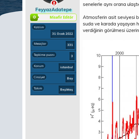
a
ç
r
senelerle aynı orana ulaştığ
ş
t
FeyyazAdatepe
l
a
Atmosferin asit seviyesi b
Misafir Editör
a
r
suda ve karada yaşayan hay
t
i
Katılım
a
h
verdiğinin görülmesi üzeri
31 Ocak 2022
n
i
Mesajlar
331
Tepkime puanı
3
Konum
istanbul
Cinsiyet
Bay
Takım
Beşiktaş