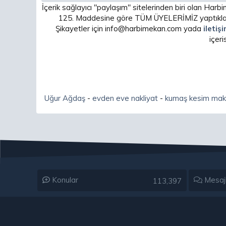
İçerik sağlayıcı "paylaşım" sitelerinden biri olan H
125. Maddesine göre TÜM ÜYELERİMİZ yaptıkları
Şikayetler için info@harbimekan.com yada
iletiş
içer
Uğur Ağdaş
-
evden eve nakliyat
-
kumaş kesim mak
Konular
Mesaj
113,397