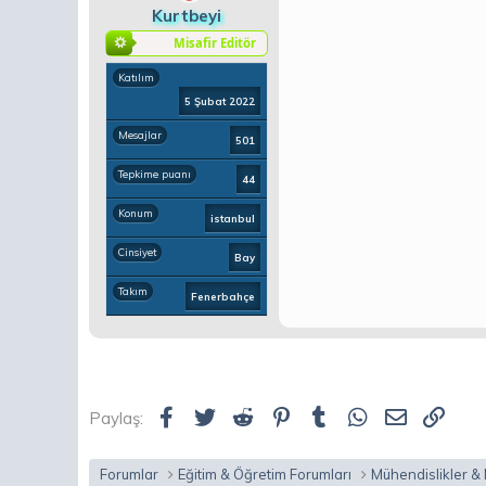
Kurtbeyi
Misafir Editör
Katılım
5 Şubat 2022
Mesajlar
501
Tepkime puanı
44
Konum
istanbul
Cinsiyet
Bay
Takım
Fenerbahçe
Facebook
Twitter
Reddit
Pinterest
Tumblr
WhatsApp
E-posta
Link
Paylaş:
Forumlar
Eğitim & Öğretim Forumları
Mühendislikler &