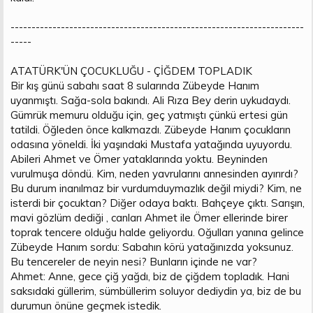
----------------------------------------------------------------------
-----
ATATÜRK'ÜN ÇOCUKLUĞU - ÇİĞDEM TOPLADIK
Bir kış günü sabahı saat 8 sularında Zübeyde Hanım
uyanmıştı. Sağa-sola bakındı. Ali Rıza Bey derin uykudaydı.
Gümrük memuru olduğu için, geç yatmıştı çünkü ertesi gün
tatildi. Öğleden önce kalkmazdı. Zübeyde Hanım çocukların
odasına yöneldi. İki yaşındaki Mustafa yatağında uyuyordu.
Abileri Ahmet ve Ömer yataklarında yoktu. Beyninden
vurulmuşa döndü. Kim, neden yavrularını annesinden ayırırdı?
Bu durum inanılmaz bir vurdumduymazlık değil miydi? Kim, ne
isterdi bir çocuktan? Diğer odaya baktı. Bahçeye çıktı. Sarışın,
mavi gözlüm dediği , canları Ahmet ile Ömer ellerinde birer
toprak tencere olduğu halde geliyordu. Oğulları yanına gelince
Zübeyde Hanım sordu: Sabahın körü yatağınızda yoksunuz.
Bu tencereler de neyin nesi? Bunların içinde ne var?
Ahmet: Anne, gece çiğ yağdı, biz de çiğdem topladık. Hani
saksıdaki güllerim, sümbüllerim soluyor dediydin ya, biz de bu
durumun önüne geçmek istedik.