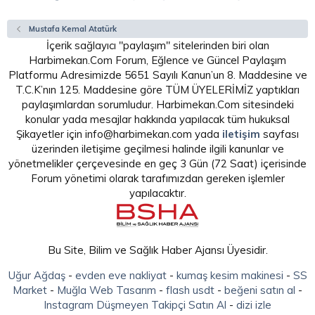
Mustafa Kemal Atatürk
İçerik sağlayıcı "paylaşım" sitelerinden biri olan
Harbimekan.Com Forum, Eğlence ve Güncel Paylaşım
Platformu Adresimizde 5651 Sayılı Kanun’un 8. Maddesine ve
T.C.K’nın 125. Maddesine göre TÜM ÜYELERİMİZ yaptıkları
paylaşımlardan sorumludur. Harbimekan.Com sitesindeki
konular yada mesajlar hakkında yapılacak tüm hukuksal
Şikayetler için info@harbimekan.com yada
iletişim
sayfası
üzerinden iletişime geçilmesi halinde ilgili kanunlar ve
yönetmelikler çerçevesinde en geç 3 Gün (72 Saat) içerisinde
Forum yönetimi olarak tarafımızdan gereken işlemler
yapılacaktır.
Bu Site, Bilim ve Sağlık Haber Ajansı Üyesidir.
Uğur Ağdaş
-
evden eve nakliyat
-
kumaş kesim makinesi
-
SS
Market
-
Muğla Web Tasarım
-
flash usdt
-
beğeni satın al
-
Instagram Düşmeyen Takipçi Satın Al
-
dizi izle