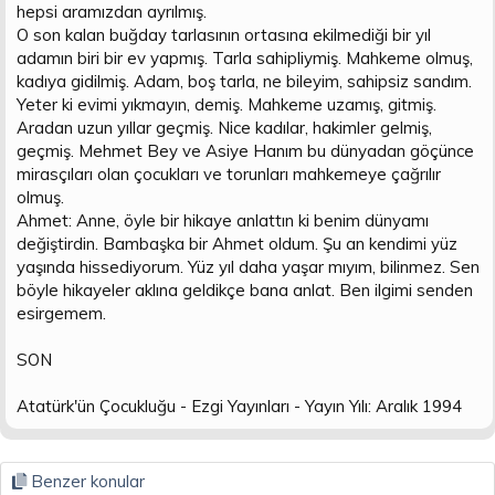
hepsi aramızdan ayrılmış.
O son kalan buğday tarlasının ortasına ekilmediği bir yıl
adamın biri bir ev yapmış. Tarla sahipliymiş. Mahkeme olmuş,
kadıya gidilmiş. Adam, boş tarla, ne bileyim, sahipsiz sandım.
Yeter ki evimi yıkmayın, demiş. Mahkeme uzamış, gitmiş.
Aradan uzun yıllar geçmiş. Nice kadılar, hakimler gelmiş,
geçmiş. Mehmet Bey ve Asiye Hanım bu dünyadan göçünce
mirasçıları olan çocukları ve torunları mahkemeye çağrılır
olmuş.
Ahmet: Anne, öyle bir hikaye anlattın ki benim dünyamı
değiştirdin. Bambaşka bir Ahmet oldum. Şu an kendimi yüz
yaşında hissediyorum. Yüz yıl daha yaşar mıyım, bilinmez. Sen
böyle hikayeler aklına geldikçe bana anlat. Ben ilgimi senden
esirgemem.
SON
Atatürk'ün Çocukluğu - Ezgi Yayınları - Yayın Yılı: Aralık 1994
Benzer konular