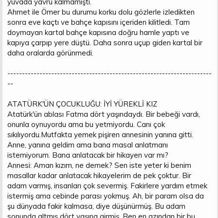
yuvada yavru kalmamıştı.
Ahmet ile Ömer bu durumu korku dolu gözlerle izledikten
sonra eve kaçtı ve bahçe kapısını içeriden kilitledi. Tam
doymayan kartal bahçe kapısına doğru hamle yaptı ve
kapıya çarpıp yere düştü. Daha sonra uçup giden kartal bir
daha oralarda görünmedi.
----------------------------------------------------------------------
--
ATATÜRK'ÜN ÇOCUKLUĞU: İYİ YÜREKLİ KIZ
Atatürk'ün ablası Fatma dört yaşındaydı. Bir bebeği vardı,
onunla oynuyordu ama bu yetmiyordu. Canı çok
sıkılıyordu.Mutfakta yemek pişiren annesinin yanına gitti.
Anne, yanına geldim ama bana masal anlatmanı
istemiyorum. Bana anlatacak bir hikayen var mı?
Annesi: Aman kızım, ne demek? Sen iste yeter ki benim
masallar kadar anlatacak hikayelerim de pek çoktur. Bir
adam varmış, insanları çok severmiş. Fakirlere yardım etmek
istermiş ama cebinde parası yokmuş. Ah, bir param olsa da
şu dünyada fakir kalmasa, diye düşünürmüş. Bu adam
sonunda altmış dört yaşına girmiş. Ben en azından bir bu