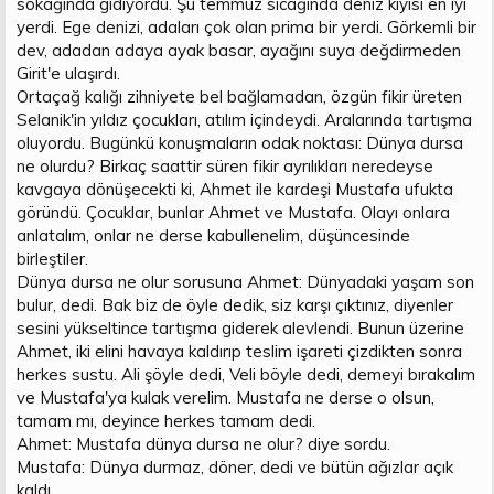
sokağında gidiyordu. Şu temmuz sıcağında deniz kıyısı en iyi
yerdi. Ege denizi, adaları çok olan prima bir yerdi. Görkemli bir
dev, adadan adaya ayak basar, ayağını suya değdirmeden
Girit'e ulaşırdı.
Ortaçağ kalığı zihniyete bel bağlamadan, özgün fikir üreten
Selanik'in yıldız çocukları, atılım içindeydi. Aralarında tartışma
oluyordu. Bugünkü konuşmaların odak noktası: Dünya dursa
ne olurdu? Birkaç saattir süren fikir ayrılıkları neredeyse
kavgaya dönüşecekti ki, Ahmet ile kardeşi Mustafa ufukta
göründü. Çocuklar, bunlar Ahmet ve Mustafa. Olayı onlara
anlatalım, onlar ne derse kabullenelim, düşüncesinde
birleştiler.
Dünya dursa ne olur sorusuna Ahmet: Dünyadaki yaşam son
bulur, dedi. Bak biz de öyle dedik, siz karşı çıktınız, diyenler
sesini yükseltince tartışma giderek alevlendi. Bunun üzerine
Ahmet, iki elini havaya kaldırıp teslim işareti çizdikten sonra
herkes sustu. Ali şöyle dedi, Veli böyle dedi, demeyi bırakalım
ve Mustafa'ya kulak verelim. Mustafa ne derse o olsun,
tamam mı, deyince herkes tamam dedi.
Ahmet: Mustafa dünya dursa ne olur? diye sordu.
Mustafa: Dünya durmaz, döner, dedi ve bütün ağızlar açık
kaldı.