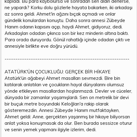
kapladı. Bu para kaybolursa ve sonradan sen aldın derlerse,
ne yapardı? Korku dolu gözlerle hayata bakarken, iki arkadaşı
az sonra geldi. Ahmet'in ağzını bıçak açmadı ve onlar
gündelik konulardan konuştu. Daha sonra annesi Zübeyde
Hanım odanın kapısını açıp, haydi Ahmet, gidiyoruz, dedi.
Arkadaşları odadan çıkınca son bir kez minderin altına baktı.
Para orada duruyordu. Gönül rahatlığı içinde odadan çıktı ve
annesiyle birlikte eve doğru yürüdü.
--------------------------------------------------------------------
ATATÜRK'ÜN ÇOCUKLUĞU: GERÇEK BİR HİKAYE
Atatürk'ün ağabeyi Ahmet masalları sevmezdi. Bire bin
katılarak anlatılan ve çocukların hayal dünyalarını olumsuz
yönde etkileyen masallardan hoşlanmazdı. Devler ve cüceler,
dünyada bir zamanlar yaşamışlardı. Sen on metrelik bir devi
bir buçuk metre boyundaki Keloğlan'a rakip olarak
gösteremezdin. Annesi Zübeyde Hanım mutfaktayken,
Ahmet geldi: Anne, gerçekten yaşanmış bir hikaye biliyorsan
anlat yoksa konuşmasak da olur. Ben burada sessizce oturur
ve senin yemek yapmanı ilgiyle izlerim, dedi.