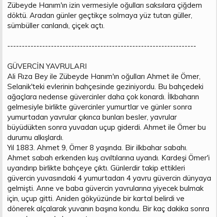
Zübeyde Hanım'ın izin vermesiyle oğulları saksılara çiğdem
döktü. Aradan günler geçtikçe solmaya yüz tutan güller,
sümbüller canlandı, çiçek açtı.
-----------------------------------------------------------------
GÜVERCİN YAVRULARI
Ali Rıza Bey ile Zübeyde Hanım'ın oğulları Ahmet ile Ömer,
Selanik'teki evlerinin bahçesinde geziniyordu. Bu bahçedeki
ağaçlara nedense güvercinler daha çok konardı. İlkbaharın
gelmesiyle birlikte güvercinler yumurtlar ve günler sonra
yumurtadan yavrular çıkınca bunları besler, yavrular
büyüdükten sonra yuvadan uçup giderdi. Ahmet ile Ömer bu
durumu alkışlardı.
Yıl 1883. Ahmet 9, Ömer 8 yaşında. Bir ilkbahar sabahı.
Ahmet sabah erkenden kuş cıvıltılarına uyandı. Kardeşi Ömer'i
uyandırıp birlikte bahçeye çıktı. Günlerdir takip ettikleri
güvercin yuvasındaki 4 yumurtadan 4 yavru güvercin dünyaya
gelmişti. Anne ve baba güvercin yavrularına yiyecek bulmak
için, uçup gitti. Aniden gökyüzünde bir kartal belirdi ve
dönerek alçalarak yuvanın başına kondu. Bir kaç dakika sonra