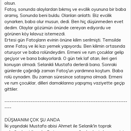
olsun.
Fatoş, sonunda alaylardan bıkmış ve evcilik oyununa bir baba
aramış. Sonunda beni buldu. Olanları anlattı. Biz evcilik
oynarken, baba olur musun, dedi. Ben hiç düşünmeden evet
dedim. Olaylar gözümün önünde cereyan ediyordu ve
görünen köy kılavuz istemezdi.
Ertesi gün Fatoşların evinin önüne kilim serilmişti. Temsilde
anne Fatoş ve iki kızı yemek yapıyordu. Ben kilimin ortasında
oturuyor ve baba rolündeydim. Ermeni ve rum çocuklar gelip
geçiyor ve bana bakıyorlardı. O gün tek laf atan, ileri geri
konuşan olmadı. Selanikli Mustafa derlerdi bana. Sonraki
günlerde çağırdığı zaman Fatoş'un yardımına koştum. Baba
rolü oynadım. Bu zaman süresince sataşma olmadı. Ermeni
ve rum çocuklar, dilleri damaklarına yapışmış vaziyette geçip
gittiler.
----------------------------------------------------------------------
----
DÜŞMANIM ÇOK ŞU ANDA
İki yaşındaki Mustafa abisi Ahmet ile Selanik'in toprak