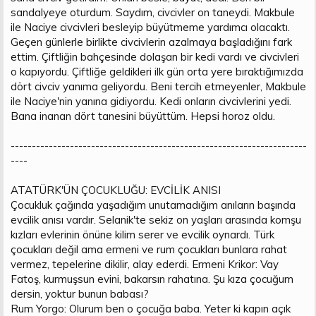
sandalyeye oturdum. Saydım, civcivler on taneydi. Makbule
n
i
ile Naciye civcivleri besleyip büyütmeme yardımcı olacaktı.
Geçen günlerle birlikte civcivlerin azalmaya başladığını fark
ettim. Çiftliğin bahçesinde dolaşan bir kedi vardı ve civcivleri
o kapıyordu. Çiftliğe geldikleri ilk gün orta yere bıraktığımızda
dört civciv yanıma geliyordu. Beni tercih etmeyenler, Makbule
ile Naciye'nin yanına gidiyordu. Kedi onların civcivlerini yedi.
Bana inanan dört tanesini büyüttüm. Hepsi horoz oldu.
----------------------------------------------------------------------
----
ATATÜRK'ÜN ÇOCUKLUĞU: EVCİLİK ANISI
Çocukluk çağında yaşadığım unutamadığım anıların başında
evcilik anısı vardır. Selanik'te sekiz on yaşları arasında komşu
kızları evlerinin önüne kilim serer ve evcilik oynardı. Türk
çocukları değil ama ermeni ve rum çocukları bunlara rahat
vermez, tepelerine dikilir, alay ederdi. Ermeni Krikor: Vay
Fatoş, kurmuşsun evini, bakarsın rahatına. Şu kıza çocuğum
dersin, yoktur bunun babası?
Rum Yorgo: Olurum ben o çocuğa baba. Yeter ki kapın açık