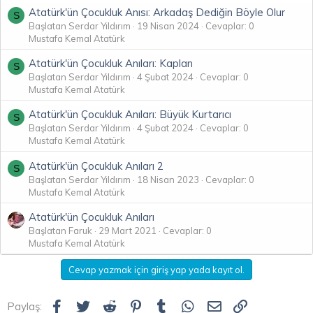
Atatürk'ün Çocukluk Anısı: Arkadaş Dediğin Böyle Olur
S
Başlatan Serdar Yıldırım
19 Nisan 2024
Cevaplar: 0
Mustafa Kemal Atatürk
Atatürk'ün Çocukluk Anıları: Kaplan
S
Başlatan Serdar Yıldırım
4 Şubat 2024
Cevaplar: 0
Mustafa Kemal Atatürk
Atatürk'ün Çocukluk Anıları: Büyük Kurtarıcı
S
Başlatan Serdar Yıldırım
4 Şubat 2024
Cevaplar: 0
Mustafa Kemal Atatürk
Atatürk'ün Çocukluk Anıları 2
S
Başlatan Serdar Yıldırım
18 Nisan 2023
Cevaplar: 0
Mustafa Kemal Atatürk
Atatürk'ün Çocukluk Anıları
Başlatan Faruk
29 Mart 2021
Cevaplar: 0
Mustafa Kemal Atatürk
Cevap yazmak için giriş yap yada kayıt ol.
Facebook
Twitter
Reddit
Pinterest
Tumblr
WhatsApp
E-posta
Link
Paylaş: