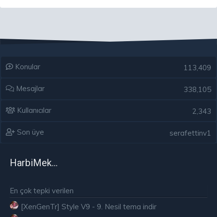
Konular
113,409
Mesajlar
338,105
Kullanıcılar
2,343
Son üye
serafettinv1
HarbiMekân
En çok tepki verilen
[XenGenTr] Style V9 - 9. Nesil tema indir