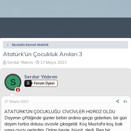
Mustafa Kemal Atatürk
Atatürk'ün Çocukluk Anıları 3
K
B
Serdar Yıldırım
17 Mayıs 2023
o
a
n
ş
Serdar Yıldırım
b
l
S
u
a
Forum Üyesi
y
n
u
g
b
ı
17 Mayıs 2023
#1
a
ç
ş
t
ATATÜRK'ÜN ÇOCUKLUĞU: CİVCİVLER HOROZ OLDU
l
a
Dayımın çiftliğinde günler birbiri ardına geçip giderken, bir gün
a
r
dayım torba dolusu civcivle çıkageldi: Koş Mustafa koş, bak
t
i
sana civciv getirdim. Onları besle, büyüt, dedi. Ben bir
a
h