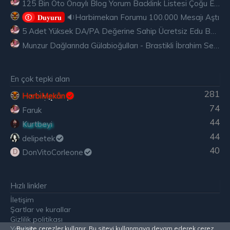
125 Bin Oto Onaylı Blog Yorum Backlink Listesi Çoğu Edu ve Gov Ücretsiz
🔉Harbimekan Forumu 100.000 Mesajı Aştı
𝐃𝐮𝐲𝐮𝐫𝐮
5 Adet Yüksek DA/PA Değerine Sahip Ücretsiz Edu Backlink
Munzur Dağlarında Gülabioğulları - Brastikli İbrahim Sevindik
En çok tepki alan
281
HarbiMekân
74
Faruk
44
Kurtbeyi
44
delipetek
40
DonVitoCorleone
D
Hızlı linkler
İletişim
Şartlar ve kurallar
Gizlilik politikası
Bu site çerezler kullanır. Bu siteyi kullanmaya devam ederek çerez
Yardım