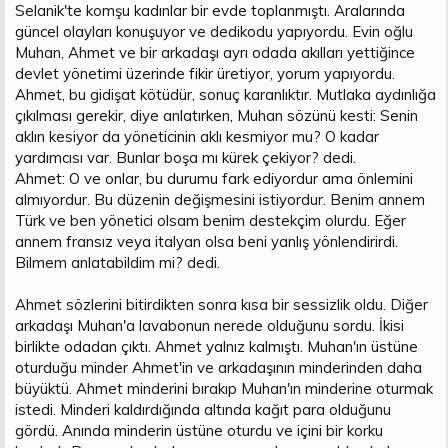
Selanik'te komşu kadınlar bir evde toplanmıştı. Aralarında
güncel olayları konuşuyor ve dedikodu yapıyordu. Evin oğlu
Muhan, Ahmet ve bir arkadaşı ayrı odada akılları yettiğince
devlet yönetimi üzerinde fikir üretiyor, yorum yapıyordu.
Ahmet, bu gidişat kötüdür, sonuç karanlıktır. Mutlaka aydınlığa
çıkılması gerekir, diye anlatırken, Muhan sözünü kesti: Senin
aklın kesiyor da yöneticinin aklı kesmiyor mu? O kadar
yardımcısı var. Bunlar boşa mı kürek çekiyor? dedi.
Ahmet: O ve onlar, bu durumu fark ediyordur ama önlemini
almıyordur. Bu düzenin değişmesini istiyordur. Benim annem
Türk ve ben yönetici olsam benim destekçim olurdu. Eğer
annem fransız veya italyan olsa beni yanlış yönlendirirdi.
Bilmem anlatabildim mi? dedi.
Ahmet sözlerini bitirdikten sonra kısa bir sessizlik oldu. Diğer
arkadaşı Muhan'a lavabonun nerede olduğunu sordu. İkisi
birlikte odadan çıktı. Ahmet yalnız kalmıştı. Muhan'ın üstüne
oturduğu minder Ahmet'in ve arkadaşının minderinden daha
büyüktü. Ahmet minderini bırakıp Muhan'ın minderine oturmak
istedi. Minderi kaldırdığında altında kağıt para olduğunu
gördü. Anında minderin üstüne oturdu ve içini bir korku