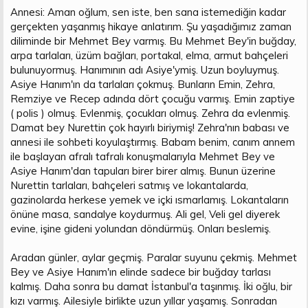
Annesi: Aman oğlum, sen iste, ben sana istemediğin kadar
gerçekten yaşanmış hikaye anlatırım. Şu yaşadığımız zaman
diliminde bir Mehmet Bey varmış. Bu Mehmet Bey'in buğday,
arpa tarlaları, üzüm bağları, portakal, elma, armut bahçeleri
bulunuyormuş. Hanımının adı Asiye'ymiş. Uzun boyluymuş.
Asiye Hanım'ın da tarlaları çokmuş. Bunların Emin, Zehra,
Remziye ve Recep adında dört çocuğu varmış. Emin zaptiye
( polis ) olmuş. Evlenmiş, çocukları olmuş. Zehra da evlenmiş.
Damat bey Nurettin çok hayırlı biriymiş! Zehra'nın babası ve
annesi ile sohbeti koyulaştırmış. Babam benim, canım annem
ile başlayan afralı tafralı konuşmalarıyla Mehmet Bey ve
Asiye Hanım'dan tapuları birer birer almış. Bunun üzerine
Nurettin tarlaları, bahçeleri satmış ve lokantalarda,
gazinolarda herkese yemek ve içki ısmarlamış. Lokantaların
önüne masa, sandalye koydurmuş. Ali gel, Veli gel diyerek
evine, işine gideni yolundan döndürmüş. Onları beslemiş.
Aradan günler, aylar geçmiş. Paralar suyunu çekmiş. Mehmet
Bey ve Asiye Hanım'ın elinde sadece bir buğday tarlası
kalmış. Daha sonra bu damat İstanbul'a taşınmış. İki oğlu, bir
kızı varmış. Ailesiyle birlikte uzun yıllar yaşamış. Sonradan