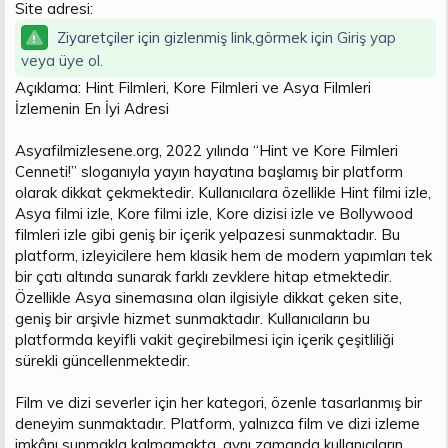
Site adresi:
t
i
a
h
Ziyaretçiler için gizlenmiş link,görmek için
Giriş yap
n
i
veya üye ol.
Açıklama: Hint Filmleri, Kore Filmleri ve Asya Filmleri
İzlemenin En İyi Adresi
Asyafilmizlesene.org, 2022 yılında “Hint ve Kore Filmleri
Cenneti!” sloganıyla yayın hayatına başlamış bir platform
olarak dikkat çekmektedir. Kullanıcılara özellikle Hint filmi izle,
Asya filmi izle, Kore filmi izle, Kore dizisi izle ve Bollywood
filmleri izle gibi geniş bir içerik yelpazesi sunmaktadır. Bu
platform, izleyicilere hem klasik hem de modern yapımları tek
bir çatı altında sunarak farklı zevklere hitap etmektedir.
Özellikle Asya sinemasına olan ilgisiyle dikkat çeken site,
geniş bir arşivle hizmet sunmaktadır. Kullanıcıların bu
platformda keyifli vakit geçirebilmesi için içerik çeşitliliği
sürekli güncellenmektedir.
Film ve dizi severler için her kategori, özenle tasarlanmış bir
deneyim sunmaktadır. Platform, yalnızca film ve dizi izleme
imkânı sunmakla kalmamakta, aynı zamanda kullanıcıların