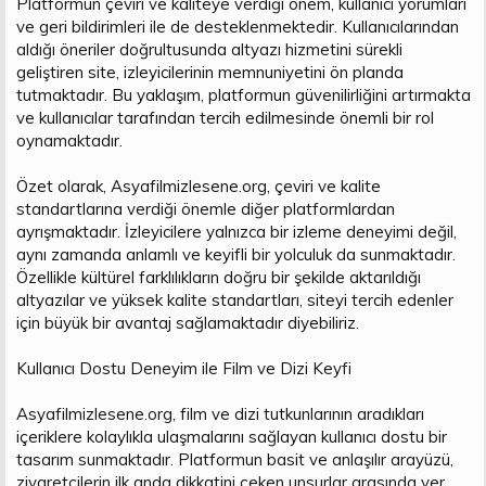
Platformun çeviri ve kaliteye verdiği önem, kullanıcı yorumları
ve geri bildirimleri ile de desteklenmektedir. Kullanıcılarından
aldığı öneriler doğrultusunda altyazı hizmetini sürekli
geliştiren site, izleyicilerinin memnuniyetini ön planda
tutmaktadır. Bu yaklaşım, platformun güvenilirliğini artırmakta
ve kullanıcılar tarafından tercih edilmesinde önemli bir rol
oynamaktadır.
Özet olarak, Asyafilmizlesene.org, çeviri ve kalite
standartlarına verdiği önemle diğer platformlardan
ayrışmaktadır. İzleyicilere yalnızca bir izleme deneyimi değil,
aynı zamanda anlamlı ve keyifli bir yolculuk da sunmaktadır.
Özellikle kültürel farklılıkların doğru bir şekilde aktarıldığı
altyazılar ve yüksek kalite standartları, siteyi tercih edenler
için büyük bir avantaj sağlamaktadır diyebiliriz.
Kullanıcı Dostu Deneyim ile Film ve Dizi Keyfi
Asyafilmizlesene.org, film ve dizi tutkunlarının aradıkları
içeriklere kolaylıkla ulaşmalarını sağlayan kullanıcı dostu bir
tasarım sunmaktadır. Platformun basit ve anlaşılır arayüzü,
ziyaretçilerin ilk anda dikkatini çeken unsurlar arasında yer