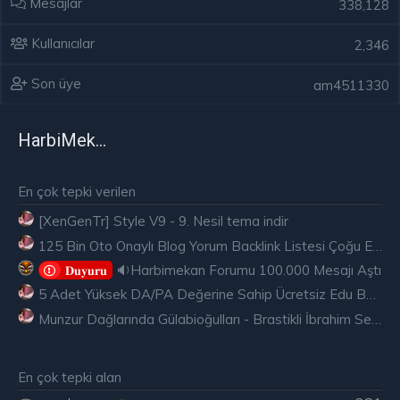
Mesajlar
338,128
Kullanıcılar
2,346
Son üye
am4511330
HarbiMekân
En çok tepki verilen
[XenGenTr] Style V9 - 9. Nesil tema indir
125 Bin Oto Onaylı Blog Yorum Backlink Listesi Çoğu Edu ve Gov Ücretsiz
🔉Harbimekan Forumu 100.000 Mesajı Aştı
𝐃𝐮𝐲𝐮𝐫𝐮
5 Adet Yüksek DA/PA Değerine Sahip Ücretsiz Edu Backlink
Munzur Dağlarında Gülabioğulları - Brastikli İbrahim Sevindik
En çok tepki alan