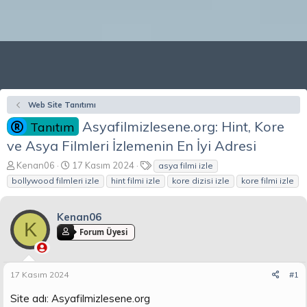
Web Site Tanıtımı
Asyafilmizlesene.org: Hint, Kore
Tanıtım
ve Asya Filmleri İzlemenin En İyi Adresi
K
B
E
Kenan06
17 Kasım 2024
asya filmi izle
o
a
t
bollywood filmleri izle
hint filmi izle
kore dizisi izle
kore filmi izle
n
ş
i
b
l
k
u
a
e
Kenan06
K
y
n
t
Forum Üyesi
u
g
l
b
ı
e
a
ç
r
17 Kasım 2024
#1
ş
t
l
a
Site adı: Asyafilmizlesene.org
a
r