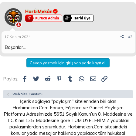
HarbiMekân
Kurucu Admin
Harbi Üye
17 Kasım 2024
#2
Başarılar...
Cevap yazmak için giriş yap yada kayıt ol.
Facebook
Twitter
Reddit
Pinterest
Tumblr
WhatsApp
E-posta
Link
Paylaş:
Web Site Tanıtımı
İçerik sağlayıcı "paylaşım" sitelerinden biri olan
Harbimekan.Com Forum, Eğlence ve Güncel Paylaşım
Platformu Adresimizde 5651 Sayılı Kanun’un 8. Maddesine ve
T.C.K’nın 125. Maddesine göre TÜM ÜYELERİMİZ yaptıkları
paylaşımlardan sorumludur. Harbimekan.Com sitesindeki
konular yada mesajlar hakkında yapılacak tüm hukuksal