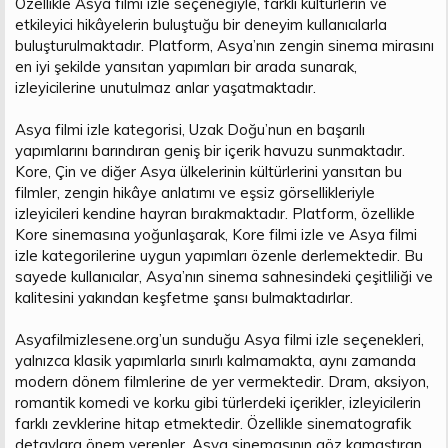
Özellikle Asya filmi izle seçeneğiyle, farklı kültürlerin ve
etkileyici hikâyelerin buluştuğu bir deneyim kullanıcılarla
buluşturulmaktadır. Platform, Asya’nın zengin sinema mirasını
en iyi şekilde yansıtan yapımları bir arada sunarak,
izleyicilerine unutulmaz anlar yaşatmaktadır.
Asya filmi izle kategorisi, Uzak Doğu’nun en başarılı
yapımlarını barındıran geniş bir içerik havuzu sunmaktadır.
Kore, Çin ve diğer Asya ülkelerinin kültürlerini yansıtan bu
filmler, zengin hikâye anlatımı ve eşsiz görsellikleriyle
izleyicileri kendine hayran bırakmaktadır. Platform, özellikle
Kore sinemasına yoğunlaşarak, Kore filmi izle ve Asya filmi
izle kategorilerine uygun yapımları özenle derlemektedir. Bu
sayede kullanıcılar, Asya’nın sinema sahnesindeki çeşitliliği ve
kalitesini yakından keşfetme şansı bulmaktadırlar.
Asyafilmizlesene.org’un sunduğu Asya filmi izle seçenekleri,
yalnızca klasik yapımlarla sınırlı kalmamakta, aynı zamanda
modern dönem filmlerine de yer vermektedir. Dram, aksiyon,
romantik komedi ve korku gibi türlerdeki içerikler, izleyicilerin
farklı zevklerine hitap etmektedir. Özellikle sinematografik
detaylara önem verenler, Asya sinemasının göz kamaştıran