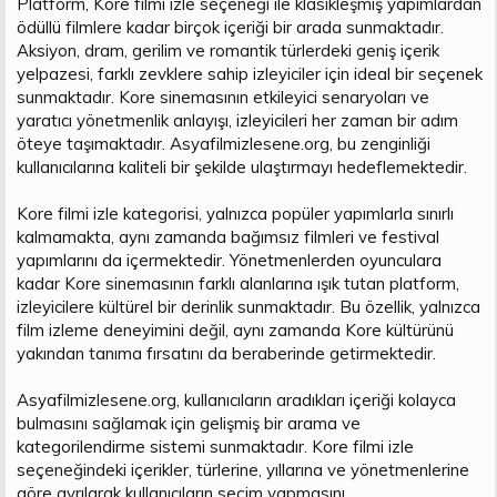
Platform, Kore filmi izle seçeneği ile klasikleşmiş yapımlardan
ödüllü filmlere kadar birçok içeriği bir arada sunmaktadır.
Aksiyon, dram, gerilim ve romantik türlerdeki geniş içerik
yelpazesi, farklı zevklere sahip izleyiciler için ideal bir seçenek
sunmaktadır. Kore sinemasının etkileyici senaryoları ve
yaratıcı yönetmenlik anlayışı, izleyicileri her zaman bir adım
öteye taşımaktadır. Asyafilmizlesene.org, bu zenginliği
kullanıcılarına kaliteli bir şekilde ulaştırmayı hedeflemektedir.
Kore filmi izle kategorisi, yalnızca popüler yapımlarla sınırlı
kalmamakta, aynı zamanda bağımsız filmleri ve festival
yapımlarını da içermektedir. Yönetmenlerden oyunculara
kadar Kore sinemasının farklı alanlarına ışık tutan platform,
izleyicilere kültürel bir derinlik sunmaktadır. Bu özellik, yalnızca
film izleme deneyimini değil, aynı zamanda Kore kültürünü
yakından tanıma fırsatını da beraberinde getirmektedir.
Asyafilmizlesene.org, kullanıcıların aradıkları içeriği kolayca
bulmasını sağlamak için gelişmiş bir arama ve
kategorilendirme sistemi sunmaktadır. Kore filmi izle
seçeneğindeki içerikler, türlerine, yıllarına ve yönetmenlerine
göre ayrılarak kullanıcıların seçim yapmasını