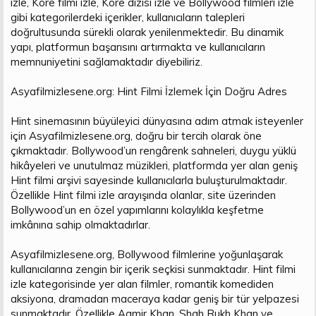
izle, Kore filmi izle, Kore dizisi izle ve Bollywood filmleri izle
gibi kategorilerdeki içerikler, kullanıcıların talepleri
doğrultusunda sürekli olarak yenilenmektedir. Bu dinamik
yapı, platformun başarısını artırmakta ve kullanıcıların
memnuniyetini sağlamaktadır diyebiliriz.
Asyafilmizlesene.org: Hint Filmi İzlemek İçin Doğru Adres
Hint sinemasının büyüleyici dünyasına adım atmak isteyenler
için Asyafilmizlesene.org, doğru bir tercih olarak öne
çıkmaktadır. Bollywood’un rengârenk sahneleri, duygu yüklü
hikâyeleri ve unutulmaz müzikleri, platformda yer alan geniş
Hint filmi arşivi sayesinde kullanıcılarla buluşturulmaktadır.
Özellikle Hint filmi izle arayışında olanlar, site üzerinden
Bollywood’un en özel yapımlarını kolaylıkla keşfetme
imkânına sahip olmaktadırlar.
Asyafilmizlesene.org, Bollywood filmlerine yoğunlaşarak
kullanıcılarına zengin bir içerik seçkisi sunmaktadır. Hint filmi
izle kategorisinde yer alan filmler, romantik komediden
aksiyona, dramadan maceraya kadar geniş bir tür yelpazesi
sunmaktadır. Özellikle Aamir Khan, Shah Rukh Khan ve