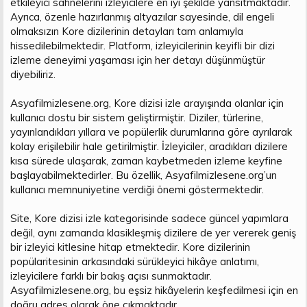
etkileyici sahnelerini izleyicilere en iyi şekilde yansıtmaktadır.
Ayrıca, özenle hazırlanmış altyazılar sayesinde, dil engeli
olmaksızın Kore dizilerinin detayları tam anlamıyla
hissedilebilmektedir. Platform, izleyicilerinin keyifli bir dizi
izleme deneyimi yaşaması için her detayı düşünmüştür
diyebiliriz.
Asyafilmizlesene.org, Kore dizisi izle arayışında olanlar için
kullanıcı dostu bir sistem geliştirmiştir. Diziler, türlerine,
yayınlandıkları yıllara ve popülerlik durumlarına göre ayrılarak
kolay erişilebilir hale getirilmiştir. İzleyiciler, aradıkları dizilere
kısa sürede ulaşarak, zaman kaybetmeden izleme keyfine
başlayabilmektedirler. Bu özellik, Asyafilmizlesene.org’un
kullanıcı memnuniyetine verdiği önemi göstermektedir.
Site, Kore dizisi izle kategorisinde sadece güncel yapımlara
değil, aynı zamanda klasikleşmiş dizilere de yer vererek geniş
bir izleyici kitlesine hitap etmektedir. Kore dizilerinin
popülaritesinin arkasındaki sürükleyici hikâye anlatımı,
izleyicilere farklı bir bakış açısı sunmaktadır.
Asyafilmizlesene.org, bu eşsiz hikâyelerin keşfedilmesi için en
doğru adres olarak öne çıkmaktadır.