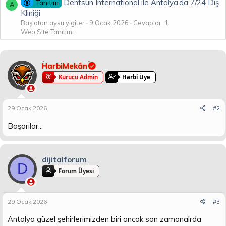
Dentsun International ile Antalya’da 7/24 Diş
Tanıtım
A
Kliniği
Başlatan aysu.yigiter
9 Ocak 2026
Cevaplar: 1
Web Site Tanıtımı
HarbiMekân
Kurucu Admin
Harbi Üye
29 Ocak 2026
#2
Başarılar...
dijitalforum
D
Forum Üyesi
29 Ocak 2026
#3
Antalya güzel şehirlerimizden biri ancak son zamanalrda