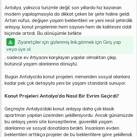
t
i
Antalya, yalnızca turizmle değil; son yıllarda hız kazanan
a
h
modern yapılaşmasıyla da dikkat çeken bir şehir haline geldi.
n
i
Artan nüfus, değişen yaşam beklentileri ve yeni nesil şehircilik
anlayışı, konut projelerinin hem sayısını hem de kalitesini ciddi
biçimde artırdı. Bu dönüşümle birlikte
Ziyaretçiler için gizlenmiş link,görmek için
Giriş yap
veya üye ol.
, sadece ev ihtiyacını karşılayan yapılar olmaktan çıkıp,
bütüncül yaşam alanlarına dönüştü.
Bugün Antalya’da konut projeleri, mimariden sosyal alanlara
kadar pek çok detayıyla yeni bir yaşam standardı sunuyor.
Konut Projeleri Antalya’da Nasıl Bir Evrim Geçirdi?
Geçmişte Antalya’daki konut anlayışı daha çok klasik
apartman yapıları üzerinden şekilleniyordu. Ancak günümüzde
bu anlayış yerini site konseptlerine, güvenlikli yaşam
alanlarına ve sosyal donatılara bıraktı. İnsanların evden
beklentileri arttıkça projeler de bu beklentilere göre şekillendi.