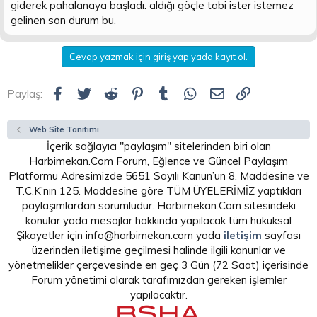
giderek pahalanaya başladı. aldığı göçle tabi ister istemez
gelinen son durum bu.
Cevap yazmak için giriş yap yada kayıt ol.
Facebook
Twitter
Reddit
Pinterest
Tumblr
WhatsApp
E-posta
Link
Paylaş:
Web Site Tanıtımı
İçerik sağlayıcı "paylaşım" sitelerinden biri olan
Harbimekan.Com Forum, Eğlence ve Güncel Paylaşım
Platformu Adresimizde 5651 Sayılı Kanun’un 8. Maddesine ve
T.C.K’nın 125. Maddesine göre TÜM ÜYELERİMİZ yaptıkları
paylaşımlardan sorumludur. Harbimekan.Com sitesindeki
konular yada mesajlar hakkında yapılacak tüm hukuksal
Şikayetler için info@harbimekan.com yada
iletişim
sayfası
üzerinden iletişime geçilmesi halinde ilgili kanunlar ve
yönetmelikler çerçevesinde en geç 3 Gün (72 Saat) içerisinde
Forum yönetimi olarak tarafımızdan gereken işlemler
yapılacaktır.