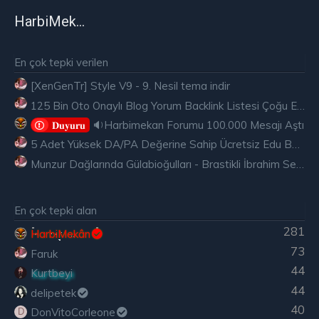
HarbiMekân
En çok tepki verilen
[XenGenTr] Style V9 - 9. Nesil tema indir
125 Bin Oto Onaylı Blog Yorum Backlink Listesi Çoğu Edu ve Gov Ücretsiz
🔉Harbimekan Forumu 100.000 Mesajı Aştı
𝐃𝐮𝐲𝐮𝐫𝐮
5 Adet Yüksek DA/PA Değerine Sahip Ücretsiz Edu Backlink
Munzur Dağlarında Gülabioğulları - Brastikli İbrahim Sevindik
En çok tepki alan
281
HarbiMekân
73
Faruk
44
Kurtbeyi
44
delipetek
40
DonVitoCorleone
D