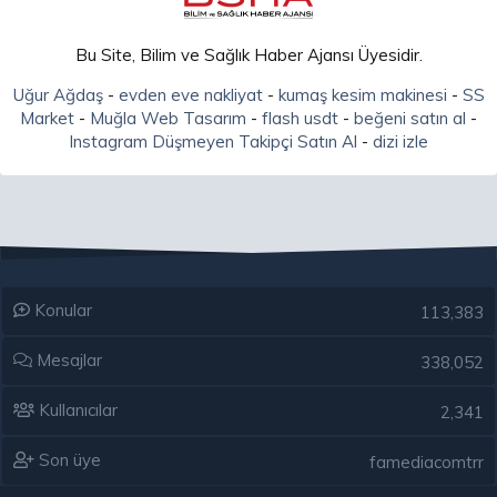
Bu Site, Bilim ve Sağlık Haber Ajansı Üyesidir.
Uğur Ağdaş
-
evden eve nakliyat
-
kumaş kesim makinesi
-
SS
Market
-
Muğla Web Tasarım
-
flash usdt
-
beğeni satın al
-
Instagram Düşmeyen Takipçi Satın Al
-
dizi izle
Konular
113,383
Mesajlar
338,052
Kullanıcılar
2,341
Son üye
famediacomtrr