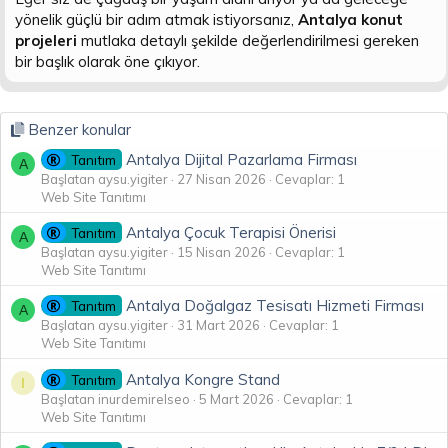
yönelik güçlü bir adım atmak istiyorsanız,
Antalya konut
projeleri
mutlaka detaylı şekilde değerlendirilmesi gereken
bir başlık olarak öne çıkıyor.
Benzer konular
Antalya Dijital Pazarlama Firması
Tanıtım
A
Başlatan aysu.yigiter
27 Nisan 2026
Cevaplar: 1
Web Site Tanıtımı
Antalya Çocuk Terapisi Önerisi
Tanıtım
A
Başlatan aysu.yigiter
15 Nisan 2026
Cevaplar: 1
Web Site Tanıtımı
Antalya Doğalgaz Tesisatı Hizmeti Firması
Tanıtım
A
Başlatan aysu.yigiter
31 Mart 2026
Cevaplar: 1
Web Site Tanıtımı
Antalya Kongre Stand
Tanıtım
I
Başlatan inurdemirelseo
5 Mart 2026
Cevaplar: 1
Web Site Tanıtımı