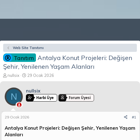
Web Site Tanıtımı
Antalya Konut Projeleri: Değişen
Tanıtım
Şehir, Yenilenen Yaşam Alanları
K
B
nullsix
29 Ocak 2026
o
a
n
ş
nullsix
b
l
N
u
a
Harbi Üye
Forum Üyesi
y
n
u
g
b
ı
29 Ocak 2026
#1
a
ç
ş
t
Antalya Konut Projeleri: Değişen Şehir, Yenilenen Yaşam
l
a
Alanları
a
r