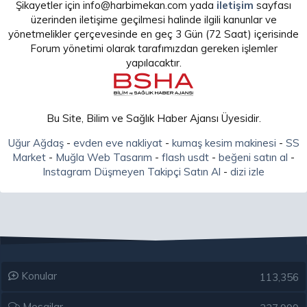
Şikayetler için info@harbimekan.com yada
iletişim
sayfası
üzerinden iletişime geçilmesi halinde ilgili kanunlar ve
yönetmelikler çerçevesinde en geç 3 Gün (72 Saat) içerisinde
Forum yönetimi olarak tarafımızdan gereken işlemler
yapılacaktır.
Bu Site, Bilim ve Sağlık Haber Ajansı Üyesidir.
Uğur Ağdaş
-
evden eve nakliyat
-
kumaş kesim makinesi
-
SS
Market
-
Muğla Web Tasarım
-
flash usdt
-
beğeni satın al
-
Instagram Düşmeyen Takipçi Satın Al
-
dizi izle
Konular
113,356
Mesajlar