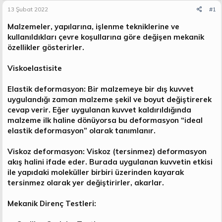
t
i
13 Şubat 2022
#1
a
h
n
i
Malzemeler, yapılarına, işlenme tekniklerine ve
kullanıldıkları çevre koşullarına göre değişen mekanik
özellikler gösterirler.
Viskoelastisite
Elastik deformasyon: Bir malzemeye bir dış kuvvet
uygulandığı zaman malzeme şekil ve boyut değiştirerek
cevap verir. Eğer uygulanan kuvvet kaldırıldığında
malzeme ilk haline dönüyorsa bu deformasyon “ideal
elastik deformasyon” olarak tanımlanır.
Viskoz deformasyon: Viskoz (tersinmez) deformasyon
akış halini ifade eder. Burada uygulanan kuvvetin etkisi
ile yapıdaki moleküller birbiri üzerinden kayarak
tersinmez olarak yer değiştirirler, akarlar.
Mekanik Direnç Testleri: