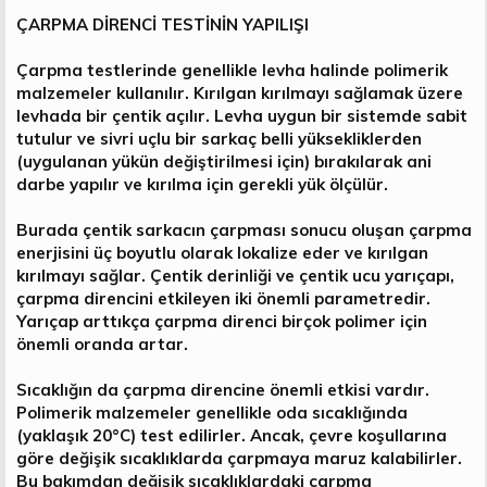
ÇARPMA DİRENCİ TESTİNİN YAPILIŞI
Çarpma testlerinde genellikle levha halinde polimerik
malzemeler kullanılır. Kırılgan kırılmayı sağlamak üzere
levhada bir çentik açılır. Levha uygun bir sistemde sabit
tutulur ve sivri uçlu bir sarkaç belli yüksekliklerden
(uygulanan yükün değiştirilmesi için) bırakılarak ani
darbe yapılır ve kırılma için gerekli yük ölçülür.
Burada çentik sarkacın çarpması sonucu oluşan çarpma
enerjisini üç boyutlu olarak lokalize eder ve kırılgan
kırılmayı sağlar. Çentik derinliği ve çentik ucu yarıçapı,
çarpma direncini etkileyen iki önemli parametredir.
Yarıçap arttıkça çarpma direnci birçok polimer için
önemli oranda artar.
Sıcaklığın da çarpma direncine önemli etkisi vardır.
Polimerik malzemeler genellikle oda sıcaklığında
(yaklaşık 20°C) test edilirler. Ancak, çevre koşullarına
göre değişik sıcaklıklarda çarpmaya maruz kalabilirler.
Bu bakımdan değişik sıcaklıklardaki çarpma