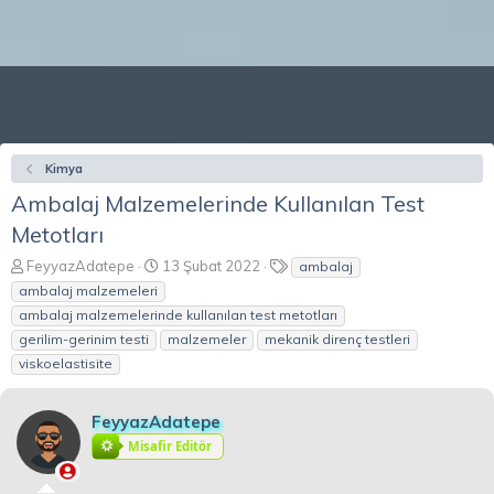
Kimya
Ambalaj Malzemelerinde Kullanılan Test
Metotları
K
B
E
FeyyazAdatepe
13 Şubat 2022
ambalaj
o
a
t
ambalaj malzemeleri
n
ş
i
ambalaj malzemelerinde kullanılan test metotları
b
l
k
gerilim-gerinim testi
malzemeler
mekanik direnç testleri
u
a
e
viskoelastisite
y
n
t
u
g
l
b
ı
e
FeyyazAdatepe
a
ç
r
ş
t
Misafir Editör
l
a
a
r