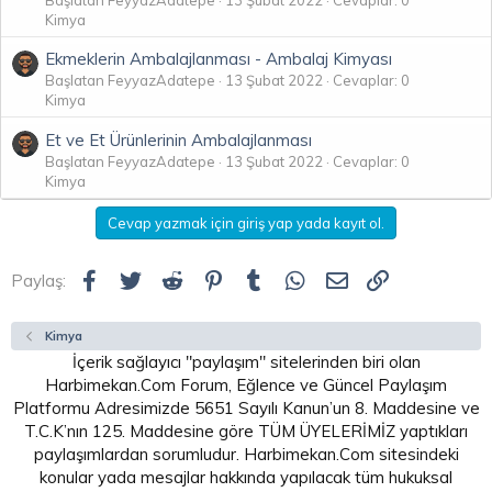
Başlatan FeyyazAdatepe
13 Şubat 2022
Cevaplar: 0
Kimya
Ekmeklerin Ambalajlanması - Ambalaj Kimyası
Başlatan FeyyazAdatepe
13 Şubat 2022
Cevaplar: 0
Kimya
Et ve Et Ürünlerinin Ambalajlanması
Başlatan FeyyazAdatepe
13 Şubat 2022
Cevaplar: 0
Kimya
Cevap yazmak için giriş yap yada kayıt ol.
Facebook
Twitter
Reddit
Pinterest
Tumblr
WhatsApp
E-posta
Link
Paylaş:
Kimya
İçerik sağlayıcı "paylaşım" sitelerinden biri olan
Harbimekan.Com Forum, Eğlence ve Güncel Paylaşım
Platformu Adresimizde 5651 Sayılı Kanun’un 8. Maddesine ve
T.C.K’nın 125. Maddesine göre TÜM ÜYELERİMİZ yaptıkları
paylaşımlardan sorumludur. Harbimekan.Com sitesindeki
konular yada mesajlar hakkında yapılacak tüm hukuksal