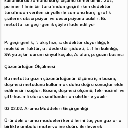
kullanılarak zamana karşı ölçümü temel alınır. Gaz,
polimer filmin bir tarafından geçirilirken dedektör
tarafından verilen sinyallerle zamana karşı grafik
çizilerek absorpsiyon ve desorpsiyona bakılır. Bu
metotta ise geçirgenlik şöyle ifade ediliyor.
P: geçirgenlik, f: akış hızı, s: dedektör duyarlılığı, k:
moleküler faktör, a : dedektör şiddeti, L :film kalınlığı,
S¥: yatışkın durum sinyal koşulu, A: alan, p: gazın basıncı
Çözünürlüğün Ölçülmesi
Bu metotta gazın çözünürlüğünün ölçümü için basınç
düşmesi metodunu kullanmak daha doğru sonuçlar elde
edilmesini sağlar. Basınç düşmesi ölçümü; tek-hacimli ve
çift-hacimli olarak sınıflandırılan aletlerle yapılır.
03.02.02. Aroma Maddeleri Geçirgenliği
Üründeki aroma maddeleri kendilerini taşıyan gazlarla
birlikte ambalaj materyaline doğru ilerleyerek