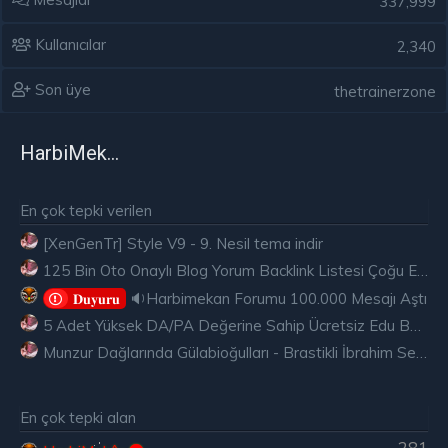
337,999
Kullanıcılar
2,340
Son üye
thetrainerzone
HarbiMekân
En çok tepki verilen
[XenGenTr] Style V9 - 9. Nesil tema indir
125 Bin Oto Onaylı Blog Yorum Backlink Listesi Çoğu Edu ve Gov Ücretsiz
🔉Harbimekan Forumu 100.000 Mesajı Aştı
𝐃𝐮𝐲𝐮𝐫𝐮
5 Adet Yüksek DA/PA Değerine Sahip Ücretsiz Edu Backlink
Munzur Dağlarında Gülabioğulları - Brastikli İbrahim Sevindik
En çok tepki alan
281