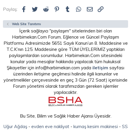
Facebook
Twitter
Reddit
Pinterest
Tumblr
WhatsApp
E-posta
Link
Paylaş:
Web Site Tanıtımı
İçerik sağlayıcı "paylaşım" sitelerinden biri olan
Harbimekan.Com Forum, Eğlence ve Güncel Paylaşım
Platformu Adresimizde 5651 Sayılı Kanun’un 8. Maddesine ve
T.C.K’nın 125. Maddesine göre TÜM ÜYELERİMİZ yaptıkları
paylaşımlardan sorumludur. Harbimekan.Com sitesindeki
konular yada mesajlar hakkında yapılacak tüm hukuksal
Şikayetler için info@harbimekan.com yada
iletişim
sayfası
üzerinden iletişime geçilmesi halinde ilgili kanunlar ve
yönetmelikler çerçevesinde en geç 3 Gün (72 Saat) içerisinde
Forum yönetimi olarak tarafımızdan gereken işlemler
yapılacaktır.
Bu Site, Bilim ve Sağlık Haber Ajansı Üyesidir.
Uğur Ağdaş
-
evden eve nakliyat
-
kumaş kesim makinesi
-
SS