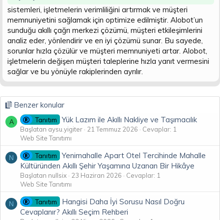
t
i
sistemleri, işletmelerin verimliliğini artırmak ve müşteri
a
h
memnuniyetini sağlamak için optimize edilmiştir. Alobot’un
n
i
sunduğu akıllı çağrı merkezi çözümü, müşteri etkileşimlerini
analiz eder, yönlendirir ve en iyi çözümü sunar. Bu sayede,
sorunlar hızla çözülür ve müşteri memnuniyeti artar. Alobot,
işletmelerin değişen müşteri taleplerine hızla yanıt vermesini
sağlar ve bu yönüyle rakiplerinden ayrılır.
Benzer konular
Yük Lazım ile Akıllı Nakliye ve Taşımacılık
Tanıtım
A
Başlatan aysu.yigiter
21 Temmuz 2026
Cevaplar: 1
Web Site Tanıtımı
Yenimahalle Apart Otel Tercihinde Mahalle
Tanıtım
N
Kültüründen Akıllı Şehir Yaşamına Uzanan Bir Hikâye
Başlatan nullsix
23 Haziran 2026
Cevaplar: 1
Web Site Tanıtımı
Hangisi Daha İyi Sorusu Nasıl Doğru
Tanıtım
N
Cevaplanır? Akıllı Seçim Rehberi