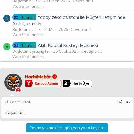
Başlatan nullsix
23 Nisan 2026
Cevaplar: 1
Web Site Tanıtımı
Yapay zeka asistanı ile Müşteri İletişiminde
Tanıtım
N
Akıllı Çözümler
Başlatan nullsix
11 Mart 2026
Cevaplar: 1
Web Site Tanıtımı
Akıllı Kapsül Kokteyl Makinesi
Tanıtım
A
Başlatan aysu.yigiter
28 Ocak 2026
Cevaplar: 1
Web Site Tanıtımı
HarbiMekân
Kurucu Admin
Harbi Üye
21 Kasım 2024
#2
Başarılar...
Cevap yazmak için giriş yap yada kayıt ol.