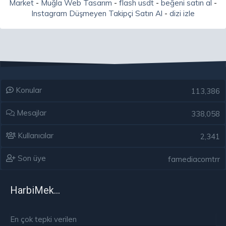
Market
-
Muğla Web Tasarım
-
flash usdt
-
beğeni satın al
-
Instagram Düşmeyen Takipçi Satın Al
-
dizi izle
Konular
113,386
Mesajlar
338,058
Kullanıcılar
2,341
Son üye
famediacomtrr
HarbiMekân
En çok tepki verilen