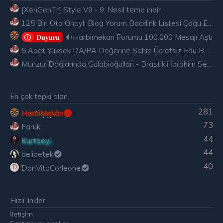
[XenGenTr] Style V9 - 9. Nesil tema indir
125 Bin Oto Onaylı Blog Yorum Backlink Listesi Çoğu Edu ve Gov Ücretsiz
🔉Harbimekan Forumu 100.000 Mesajı Aştı
𝐃𝐮𝐲𝐮𝐫𝐮
5 Adet Yüksek DA/PA Değerine Sahip Ücretsiz Edu Backlink
Munzur Dağlarında Gülabioğulları - Brastikli İbrahim Sevindik
En çok tepki alan
281
HarbiMekân
73
Faruk
44
Kurtbeyi
44
delipetek
40
DonVitoCorleone
D
Hızlı linkler
İletişim