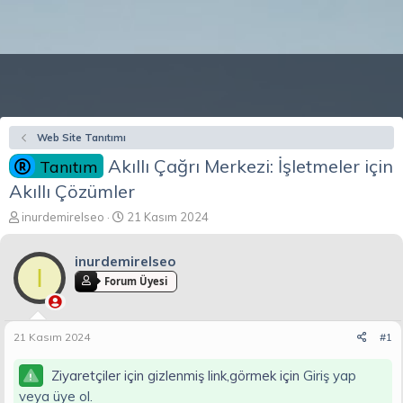
Web Site Tanıtımı
Akıllı Çağrı Merkezi: İşletmeler için
Tanıtım
Akıllı Çözümler
K
B
inurdemirelseo
21 Kasım 2024
o
a
n
ş
inurdemirelseo
b
l
I
u
a
Forum Üyesi
y
n
u
g
b
ı
21 Kasım 2024
#1
a
ç
ş
t
Ziyaretçiler için gizlenmiş link,görmek için
Giriş yap
l
a
a
r
veya üye ol.