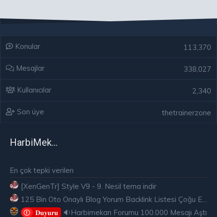
Konular
113,370
Mesajlar
338,027
Kullanıcılar
2,340
Son üye
thetrainerzone
HarbiMekân
En çok tepki verilen
[XenGenTr] Style V9 - 9. Nesil tema indir
125 Bin Oto Onaylı Blog Yorum Backlink Listesi Çoğu Edu ve Gov Ücretsiz
🔉Harbimekan Forumu 100.000 Mesajı Aştı
𝐃𝐮𝐲𝐮𝐫𝐮