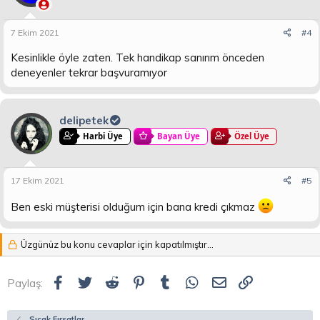
7 Ekim 2021
#4
Kesinlikle öyle zaten. Tek handikap sanırım önceden
deneyenler tekrar başvuramıyor
delipetek
Harbi Üye
Bayan Üye
Özel Üye
17 Ekim 2021
#5
Ben eski müşterisi olduğum için bana kredi çıkmaz
Üzgünüz bu konu cevaplar için kapatılmıştır...
Facebook
Twitter
Reddit
Pinterest
Tumblr
WhatsApp
E-posta
Link
Paylaş:
Sıcak Fırsatlar