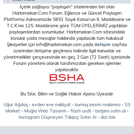
İçerik sağlayıcı "paylaşım" sitelerinden biri olan
Harbimekan.Com Forum, Eğlence ve Güncel Paylaşım
Platformu Adresimizde 5651 Sayılı Kanun’un 8. Maddesine ve
T.C.K’nın 125. Maddesine göre TÜM ÜYELERİMİZ yaptıkları
paylaşımlardan sorumludur. Harbimekan.Com sitesindeki
konular yada mesajlar hakkında yapılacak tüm hukuksal
Şikayetler için info@harbimekan.com yada
iletişim
sayfası
üzerinden iletişime geçilmesi halinde ilgili kanunlar ve
yönetmelikler çerçevesinde en geç 3 Gün (72 Saat) içerisinde
Forum yönetimi olarak tarafımızdan gereken işlemler
yapılacaktır.
Bu Site, Bilim ve Sağlık Haber Ajansı Üyesidir.
Uğur Ağdaş
-
evden eve nakliyat
-
kumaş kesim makinesi
-
SS
Market
-
Muğla Web Tasarım
-
flash usdt
-
beğeni satın al
-
Instagram Düşmeyen Takipçi Satın Al
-
dizi izle