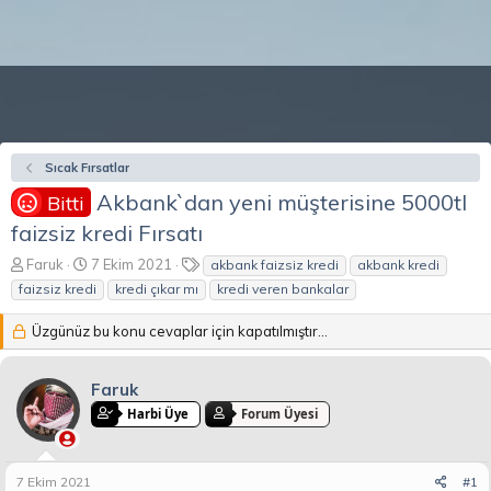
Sıcak Fırsatlar
Akbank`dan yeni müşterisine 5000tl
Bitti
faizsiz kredi Fırsatı
K
B
E
Faruk
7 Ekim 2021
akbank faizsiz kredi
akbank kredi
o
a
t
faizsiz kredi
kredi çıkar mı
kredi veren bankalar
n
ş
i
b
l
k
Üzgünüz bu konu cevaplar için kapatılmıştır...
u
a
e
y
n
t
u
g
l
Faruk
b
ı
e
Harbi Üye
Forum Üyesi
a
ç
r
ş
t
l
a
a
r
7 Ekim 2021
#1