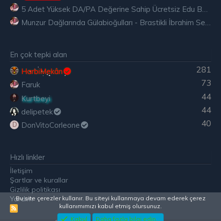
5 Adet Yüksek DA/PA Değerine Sahip Ücretsiz Edu Backlink
Munzur Dağlarında Gülabioğulları - Brastikli İbrahim Sevindik
En çok tepki alan
281
HarbiMekân
73
Faruk
44
Kurtbeyi
44
delipetek
40
DonVitoCorleone
D
Hızlı linkler
İletişim
Şartlar ve kurallar
Gizlilik politikası
Bu site çerezler kullanır. Bu siteyi kullanmaya devam ederek çerez
Yardım
kullanımımızı kabul etmiş olursunuz.
R
S
Kabul
Daha fazla bilgi edin...