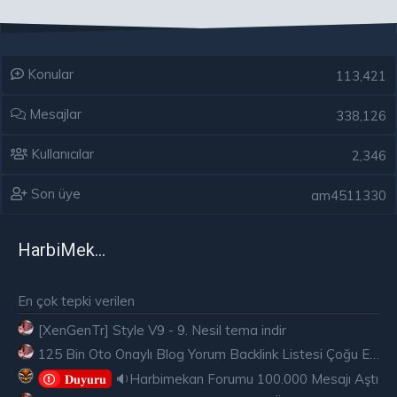
Konular
113,421
Mesajlar
338,126
Kullanıcılar
2,346
Son üye
am4511330
HarbiMekân
En çok tepki verilen
[XenGenTr] Style V9 - 9. Nesil tema indir
125 Bin Oto Onaylı Blog Yorum Backlink Listesi Çoğu Edu ve Gov Ücretsiz
🔉Harbimekan Forumu 100.000 Mesajı Aştı
𝐃𝐮𝐲𝐮𝐫𝐮