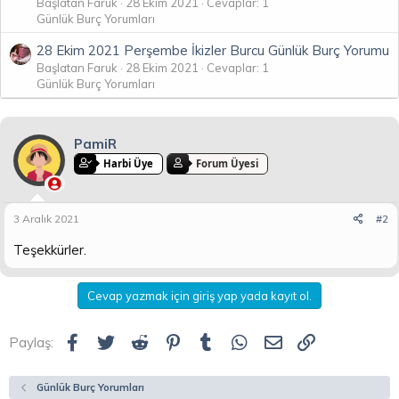
Başlatan Faruk
28 Ekim 2021
Cevaplar: 1
Günlük Burç Yorumları
28 Ekim 2021 Perşembe İkizler Burcu Günlük Burç Yorumu
Başlatan Faruk
28 Ekim 2021
Cevaplar: 1
Günlük Burç Yorumları
PamiR
Harbi Üye
Forum Üyesi
3 Aralık 2021
#2
Teşekkürler.
Cevap yazmak için giriş yap yada kayıt ol.
Facebook
Twitter
Reddit
Pinterest
Tumblr
WhatsApp
E-posta
Link
Paylaş:
Günlük Burç Yorumları