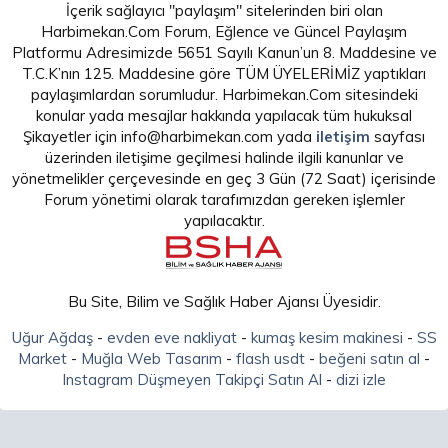
İçerik sağlayıcı "paylaşım" sitelerinden biri olan
Harbimekan.Com Forum, Eğlence ve Güncel Paylaşım
Platformu Adresimizde 5651 Sayılı Kanun’un 8. Maddesine ve
T.C.K’nın 125. Maddesine göre TÜM ÜYELERİMİZ yaptıkları
paylaşımlardan sorumludur. Harbimekan.Com sitesindeki
konular yada mesajlar hakkında yapılacak tüm hukuksal
Şikayetler için info@harbimekan.com yada
iletişim
sayfası
üzerinden iletişime geçilmesi halinde ilgili kanunlar ve
yönetmelikler çerçevesinde en geç 3 Gün (72 Saat) içerisinde
Forum yönetimi olarak tarafımızdan gereken işlemler
yapılacaktır.
Bu Site, Bilim ve Sağlık Haber Ajansı Üyesidir.
Uğur Ağdaş
-
evden eve nakliyat
-
kumaş kesim makinesi
-
SS
Market
-
Muğla Web Tasarım
-
flash usdt
-
beğeni satın al
-
Instagram Düşmeyen Takipçi Satın Al
-
dizi izle