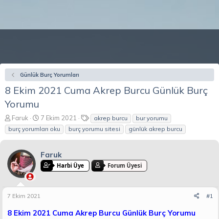
Günlük Burç Yorumları
8 Ekim 2021 Cuma Akrep Burcu Günlük Burç
Yorumu
K
B
E
Faruk
7 Ekim 2021
akrep burcu
bur yorumu
o
a
t
burç yorumları oku
burç yorumu sitesi
günlük akrep burcu
n
ş
i
b
l
k
u
a
e
Faruk
y
n
t
Harbi Üye
Forum Üyesi
u
g
l
b
ı
e
a
ç
r
7 Ekim 2021
#1
ş
t
l
a
8 Ekim 2021 Cuma Akrep Burcu Günlük Burç Yorumu
a
r