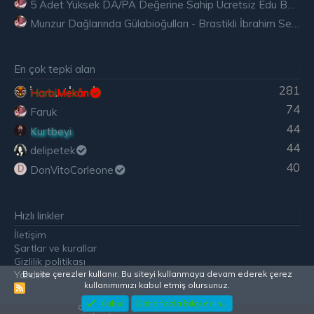
5 Adet Yüksek DA/PA Değerine Sahip Ücretsiz Edu Backlink
Munzur Dağlarında Gülabioğulları - Brastikli İbrahim Sevindik
En çok tepki alan
281
HarbiMekân
74
Faruk
44
Kurtbeyi
44
delipetek
40
DonVitoCorleone
D
Hızlı linkler
İletişim
Şartlar ve kurallar
Gizlilik politikası
Yardım
Bu site çerezler kullanır. Bu siteyi kullanmaya devam ederek çerez
kullanımımızı kabul etmiş olursunuz.
R
S
Kabul
Daha fazla bilgi edin...
Community
S