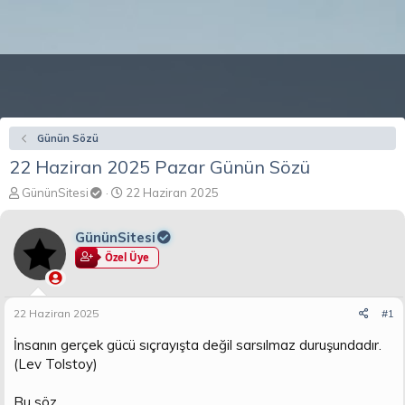
Günün Sözü
22 Haziran 2025 Pazar Günün Sözü
K
B
GününSitesi
22 Haziran 2025
o
a
n
ş
GününSitesi
b
l
u
a
Özel Üye
y
n
u
g
b
ı
22 Haziran 2025
#1
a
ç
ş
t
İnsanın gerçek gücü sıçrayışta değil sarsılmaz duruşundadır.
l
a
(Lev Tolstoy)
a
r
t
i
Bu söz,
a
h