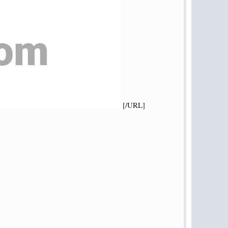
[/URL]​