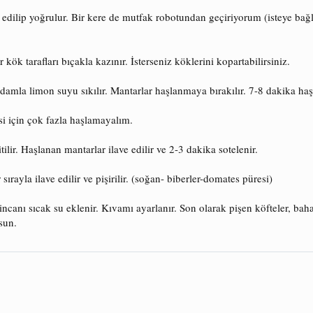
edilip yoğrulur. Bir kere de mutfak robotundan geçiriyorum (isteye bağl
kök tarafları bıçakla kazınır. İsterseniz köklerini kopartabilirsiniz.
3 damla limon suyu sıkılır. Mantarlar haşlanmaya bırakılır. 7-8 dakika ha
i için çok fazla haşlamayalım.
itilir. Haşlanan mantarlar ilave edilir ve 2-3 dakika sotelenir.
ırayla ilave edilir ve pişirilir. (soğan- biberler-domates püresi)
incanı sıcak su eklenir. Kıvamı ayarlanır. Son olarak pişen köfteler, baha
lsun.