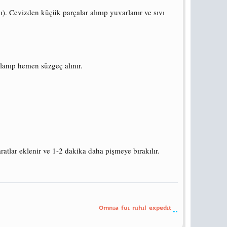
ı). Cevizden küçük parçalar alınıp yuvarlanır ve sıvı
şlanıp hemen süzgeç alınır.
ratlar eklenir ve 1-2 dakika daha pişmeye bırakılır.
..
ᴼᵐⁿᶦᵃ ᶠᵘᶦ ⁿᶦʰᶦˡ ᵉˣᵖᵉᵈᶦᵗ