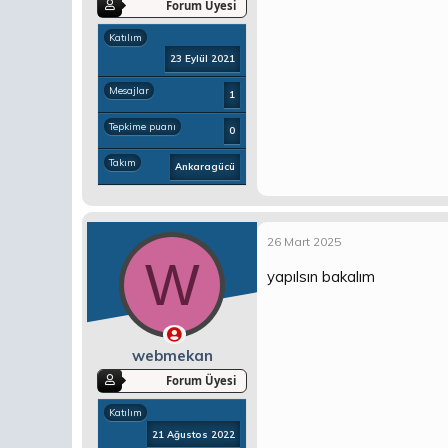
Forum Üyesi
Katılım
23 Eylül 2021
Mesajlar
1
Tepkime puanı
0
Takım
Ankaragücü
26 Mart 2025
W
yapılsın bakalım
webmekan
Forum Üyesi
Katılım
21 Ağustos 2022