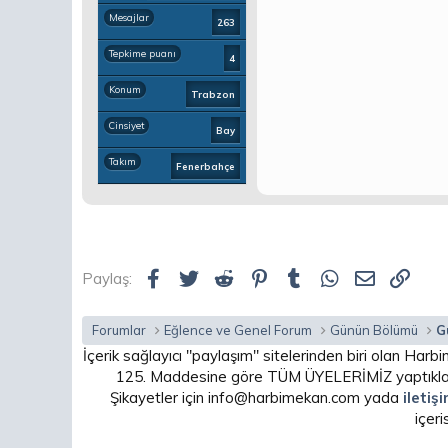
Mesajlar
263
Tepkime puanı
4
Konum
Trabzon
Cinsiyet
Bay
Takım
Fenerbahçe
Facebook
Twitter
Reddit
Pinterest
Tumblr
WhatsApp
E-posta
Link
Paylaş:
Forumlar
Eğlence ve Genel Forum
Günün Bölümü
G
İçerik sağlayıcı "paylaşım" sitelerinden biri olan H
125. Maddesine göre TÜM ÜYELERİMİZ yaptıkları
Şikayetler için info@harbimekan.com yada
iletiş
içer