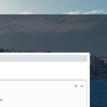
#1
ote