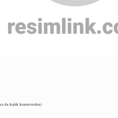
ya da kışlık konserveden)