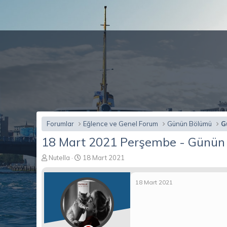
Forumlar
Eğlence ve Genel Forum
Günün Bölümü
G
18 Mart 2021 Perşembe - Günün Y
K
B
Nutella
18 Mart 2021
o
a
n
ş
18 Mart 2021
b
l
u
a
y
n
u
g
b
ı