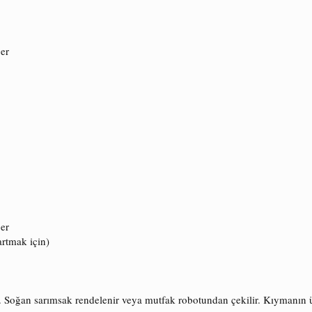
ber
ber
artmak için)
. Soğan sarımsak rendelenir veya mutfak robotundan çekilir. Kıymanın ü