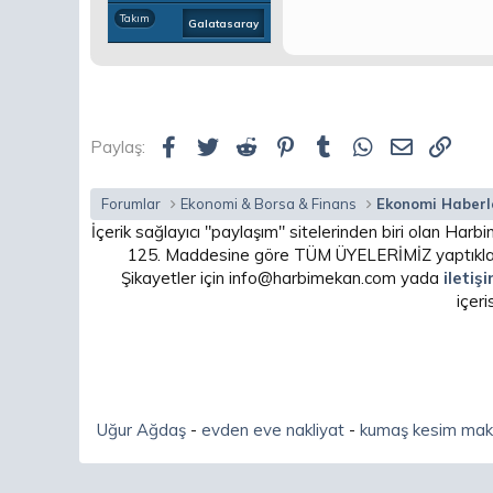
Takım
Galatasaray
Facebook
Twitter
Reddit
Pinterest
Tumblr
WhatsApp
E-posta
Link
Paylaş:
Forumlar
Ekonomi & Borsa & Finans
Ekonomi Haberl
İçerik sağlayıcı "paylaşım" sitelerinden biri olan H
125. Maddesine göre TÜM ÜYELERİMİZ yaptıkları
Şikayetler için info@harbimekan.com yada
iletiş
içer
Uğur Ağdaş
-
evden eve nakliyat
-
kumaş kesim mak