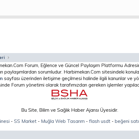
eri
arbimekan.Com Forum, Eğlence ve Güncel Paylaşım Platformu Adres
 paylaşımlardan sorumludur. Harbimekan.Com sitesindeki konular
im
sayfası üzerinden iletişime geçilmesi halinde ilgili kanunlar ve
isinde Forum yönetimi olarak tarafımızdan gereken işlemler yapılaca
Bu Site, Bilim ve Sağlık Haber Ajansı Üyesidir.
inesi
-
SS Market
-
Muğla Web Tasarım
-
flash usdt
-
beğeni satı