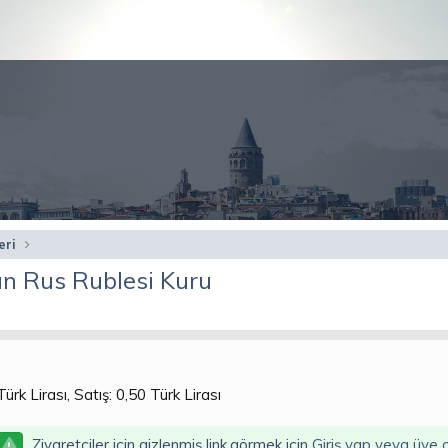
eri
n Rus Rublesi Kuru
ürk Lirası, Satış: 0,50 Türk Lirası
Ziyaretçiler için gizlenmiş link,görmek için
Giriş yap veya üye o