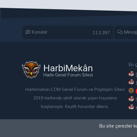
Konular
Mesaj
113,397
En ç
HarbiMekân
Harbi Genel Forum Sitesi
Harbimekan.COM Genel Forum ve Paylaşım Sitesi
2019 tarihinde aktif olarak yayın hayatına
başlamıştır. Keyifli forumlar dileriz.
Bu site çerezler k