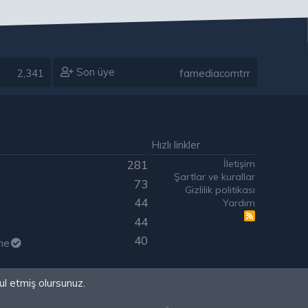
Son üye
2,341
famediacomtrr
Hızlı linkler
İletişim
281
Şartlar ve kurallar
73
Gizlilik politikası
44
Yardım
R
44
S
S
40
ne
ul etmiş olursunuz.