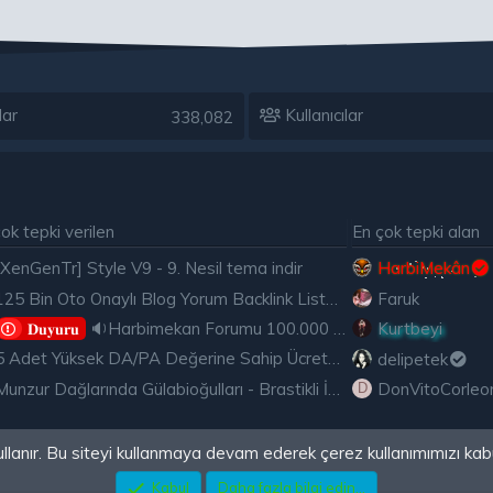
lar
Kullanıcılar
338,082
ok tepki verilen
En çok tepki alan
[XenGenTr] Style V9 - 9. Nesil tema indir
HarbiMekân
125 Bin Oto Onaylı Blog Yorum Backlink Listesi Çoğu Edu ve Gov Ücretsiz
Faruk
🔉Harbimekan Forumu 100.000 Mesajı Aştı
Kurtbeyi
𝐃𝐮𝐲𝐮𝐫𝐮
5 Adet Yüksek DA/PA Değerine Sahip Ücretsiz Edu Backlink
delipetek
Munzur Dağlarında Gülabioğulları - Brastikli İbrahim Sevindik
DonVitoCorleo
D
ullanır. Bu siteyi kullanmaya devam ederek çerez kullanımımızı kab
Kabul
Daha fazla bilgi edin...