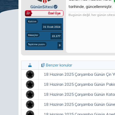
a
ç
ş
t
tarihinde, güncellenmiştir.
GününSitesi
l
a
Özel Üye
Bugünün değil, her günün sitesi.
a
r
t
i
Katılım
a
h
31 Ocak 2024
n
i
Mesajlar
23,277
Tepkime puanı
9
Benzer konular
18 Haziran 2025 Çarşamba Günün Çin Y
18 Haziran 2025 Çarşamba Günün Pakis
18 Haziran 2025 Çarşamba Günün Katar 
18 Haziran 2025 Çarşamba Günün Güne
18 Haziran 2025 Çarşamba Günün Azerb