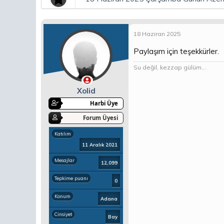
18 Haziran 2025
Paylaşım için teşekkürler.
Su değil, kezzap gülüm...
Xolid
Harbi Üye
Forum Üyesi
Katılım
11 Aralık 2021
Mesajlar
12,099
Tepkime puanı
0
Konum
Adana
Cinsiyet
Bay