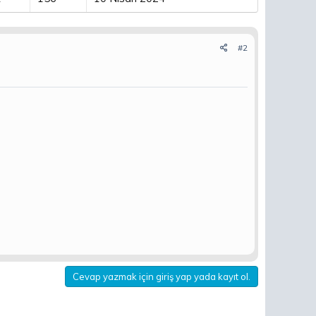
#2
Cevap yazmak için giriş yap yada kayıt ol.