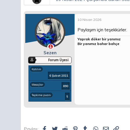
10 Nisan 2026
Paylaşım için teşekkürler.
Yaprak döker bir yanımız
Bir yanımız bahar bahçe
Sezen
Forum Üyesi
Katılım
6 Şubat 2021
Mesajlar
890
Tepkime puanı
5
Facebook
Twitter
Reddit
Pinterest
Tumblr
WhatsApp
E-posta
Link
Paylaş: