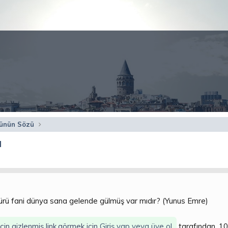
ünün Sözü
ü
ürü fani dünya sana gelende gülmüş var mıdır? (Yunus Emre)
için gizlenmiş link,görmek için
Giriş yap veya üye ol.
tarafından, 10