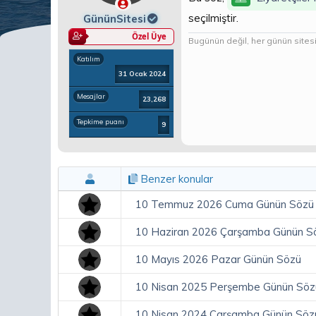
a
ç
ş
t
seçilmiştir.
GününSitesi
l
a
Özel Üye
Bugünün değil, her günün sitesi.
a
r
t
i
Katılım
a
h
31 Ocak 2024
n
i
Mesajlar
23,268
Tepkime puanı
9
Benzer konular
10 Temmuz 2026 Cuma Günün Sözü
10 Haziran 2026 Çarşamba Günün S
10 Mayıs 2026 Pazar Günün Sözü
10 Nisan 2025 Perşembe Günün Söz
10 Nisan 2024 Çarşamba Günün Söz