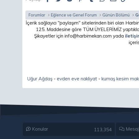
Forumlar
Eğlence ve Genel Forum
Günün Bölümü
G
İçerik sağlayıcı "paylaşım" sitelerinden biri olan H
125. Maddesine göre TÜM ÜYELERİMİZ yaptıkları
Şikayetler için info@harbimekan.com yada
iletiş
içer
Uğur Ağdaş
-
evden eve nakliyat
-
kumaş kesim mak
Konular
Mesaj
113,354