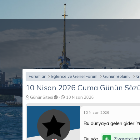
Forumlar
Eğlence ve Genel Forum
Günün Bölümü
G
10 Nisan 2026 Cuma Günün Söz
K
B
GününSitesi
10 Nisan 2026
o
a
n
ş
10 Nisan 2026
b
l
u
a
Bu dünyaya gelen gider. Y
y
n
u
g
b
ı
Bu söz,
Ziyaretçiler 