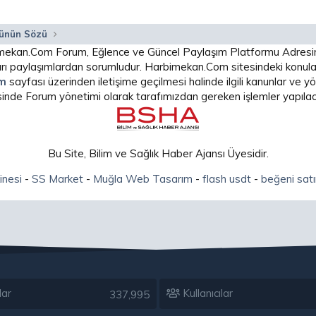
ünün Sözü
arbimekan.Com Forum, Eğlence ve Güncel Paylaşım Platformu Adres
 paylaşımlardan sorumludur. Harbimekan.Com sitesindeki konular
im
sayfası üzerinden iletişime geçilmesi halinde ilgili kanunlar ve
isinde Forum yönetimi olarak tarafımızdan gereken işlemler yapılaca
Bu Site, Bilim ve Sağlık Haber Ajansı Üyesidir.
inesi
-
SS Market
-
Muğla Web Tasarım
-
flash usdt
-
beğeni satı
lar
Kullanıcılar
337,995