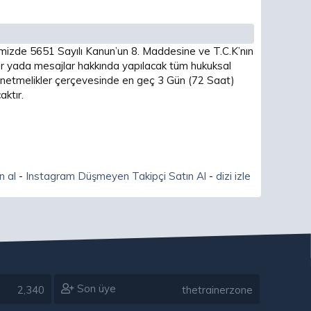
imizde 5651 Sayılı Kanun’un 8. Maddesine ve T.C.K’nın
 yada mesajlar hakkında yapılacak tüm hukuksal
 yönetmelikler çerçevesinde en geç 3 Gün (72 Saat)
ktır.
n al
-
Instagram Düşmeyen Takipçi Satın Al
-
dizi izle
Son üye
2,340
thetrainerzone