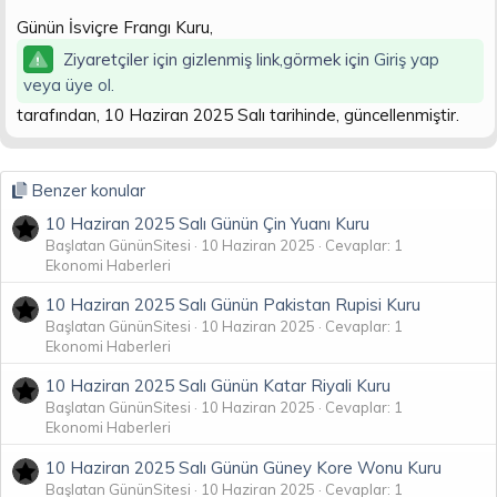
t
i
Günün İsviçre Frangı Kuru,
a
h
n
i
Ziyaretçiler için gizlenmiş link,görmek için
Giriş yap
veya üye ol.
tarafından, 10 Haziran 2025 Salı tarihinde, güncellenmiştir.
Benzer konular
10 Haziran 2025 Salı Günün Çin Yuanı Kuru
Başlatan GününSitesi
10 Haziran 2025
Cevaplar: 1
Ekonomi Haberleri
10 Haziran 2025 Salı Günün Pakistan Rupisi Kuru
Başlatan GününSitesi
10 Haziran 2025
Cevaplar: 1
Ekonomi Haberleri
10 Haziran 2025 Salı Günün Katar Riyali Kuru
Başlatan GününSitesi
10 Haziran 2025
Cevaplar: 1
Ekonomi Haberleri
10 Haziran 2025 Salı Günün Güney Kore Wonu Kuru
Başlatan GününSitesi
10 Haziran 2025
Cevaplar: 1