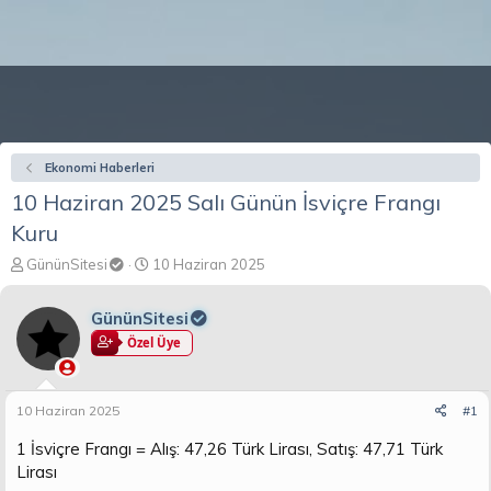
Ekonomi Haberleri
10 Haziran 2025 Salı Günün İsviçre Frangı
Kuru
K
B
GününSitesi
10 Haziran 2025
o
a
n
ş
GününSitesi
b
l
u
a
Özel Üye
y
n
u
g
b
ı
10 Haziran 2025
#1
a
ç
ş
t
1 İsviçre Frangı = Alış: 47,26 Türk Lirası, Satış: 47,71 Türk
l
a
Lirası
a
r