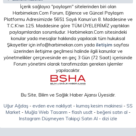
İçerik sağlayıcı "paylaşım" sitelerinden biri olan
Harbimekan.Com Forum, Eğlence ve Güncel Paylaşım
Platformu Adresimizde 5651 Sayılı Kanun’un 8. Maddesine ve
T.C.K’nın 125. Maddesine göre TÜM ÜYELERİMİZ yaptıkları
paylaşımlardan sorumludur. Harbimekan.Com sitesindeki
konular yada mesajlar hakkında yapılacak tüm hukuksal
Şikayetler için info@harbimekan.com yada
iletişim
sayfası
üzerinden iletişime geçilmesi halinde ilgili kanunlar ve
yönetmelikler çerçevesinde en geç 3 Gün (72 Saat) içerisinde
Forum yönetimi olarak tarafımızdan gereken işlemler
yapılacaktır.
Bu Site, Bilim ve Sağlık Haber Ajansı Üyesidir.
Uğur Ağdaş
-
evden eve nakliyat
-
kumaş kesim makinesi
-
SS
Market
-
Muğla Web Tasarım
-
flash usdt
-
beğeni satın al
-
Instagram Düşmeyen Takipçi Satın Al
-
dizi izle