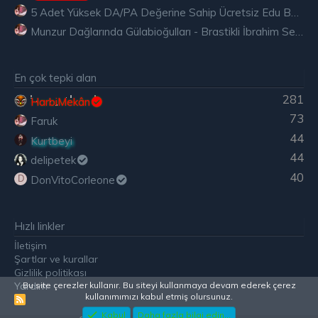
5 Adet Yüksek DA/PA Değerine Sahip Ücretsiz Edu Backlink
Munzur Dağlarında Gülabioğulları - Brastikli İbrahim Sevindik
En çok tepki alan
281
HarbiMekân
73
Faruk
44
Kurtbeyi
44
delipetek
40
DonVitoCorleone
D
Hızlı linkler
İletişim
Şartlar ve kurallar
Gizlilik politikası
Yardım
Bu site çerezler kullanır. Bu siteyi kullanmaya devam ederek çerez
kullanımımızı kabul etmiş olursunuz.
R
S
Kabul
Daha fazla bilgi edin...