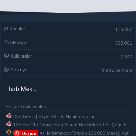
Konular
113,357
Mesajlar
338,001
Kullanıcılar
2,340
Son üye
thetrainerzone
HarbiMekân
En çok tepki verilen
[XenGenTr] Style V9 - 9. Nesil tema indir
125 Bin Oto Onaylı Blog Yorum Backlink Listesi Çoğu Edu ve Gov Ücretsiz
🔉Harbimekan Forumu 100.000 Mesajı Aştı
𝐃𝐮𝐲𝐮𝐫𝐮