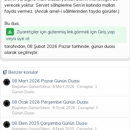
verecek yoktur. Servet sâhiplerine Sen’in katında malları
n
i
fayda vermez. (Ancak amel-i sâlihlerinden fayda görürler.)
Bu dua,
Ziyaretçiler için gizlenmiş link,görmek için
Giriş yap
veya üye ol.
tarafından, 08 Şubat 2026 Pazar tarihinde, günün duası
olarak seçilmiştir.
Benzer konular
08 Mart 2026 Pazar Günün Duası
Başlatan GününSitesi
8 Mart 2026
Cevaplar: 1
Günün Duası
08 Ocak 2026 Perşembe Günün Duası
Başlatan GününSitesi
8 Ocak 2026
Cevaplar: 1
Günün Duası
08 Ekim 2025 Çarşamba Günün Duası
Başlatan GününSitesi
8 Ekim 2025
Cevaplar: 1