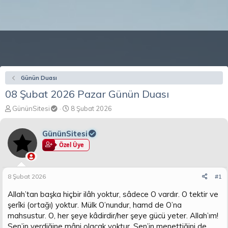
Günün Duası
08 Şubat 2026 Pazar Günün Duası
K
B
GününSitesi
8 Şubat 2026
o
a
n
ş
GününSitesi
b
l
u
a
Özel Üye
y
n
u
g
b
ı
8 Şubat 2026
#1
a
ç
ş
t
Allah’tan başka hiçbir ilâh yoktur, sâdece O vardır. O tektir ve
l
a
şerîki (ortağı) yoktur. Mülk O’nundur, hamd de O’na
a
r
mahsustur. O, her şeye kâdirdir/her şeye gücü yeter. Allah’ım!
t
i
Sen’in verdiğine mâni olacak yoktur, Sen’in menettiğini de
a
h