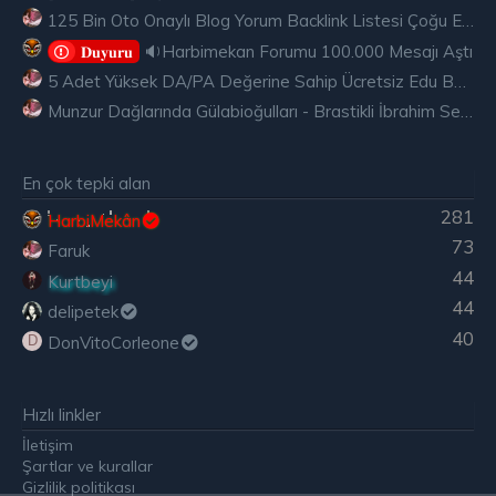
125 Bin Oto Onaylı Blog Yorum Backlink Listesi Çoğu Edu ve Gov Ücretsiz
🔉Harbimekan Forumu 100.000 Mesajı Aştı
𝐃𝐮𝐲𝐮𝐫𝐮
5 Adet Yüksek DA/PA Değerine Sahip Ücretsiz Edu Backlink
Munzur Dağlarında Gülabioğulları - Brastikli İbrahim Sevindik
En çok tepki alan
281
HarbiMekân
73
Faruk
44
Kurtbeyi
44
delipetek
40
DonVitoCorleone
D
Hızlı linkler
İletişim
Şartlar ve kurallar
Gizlilik politikası