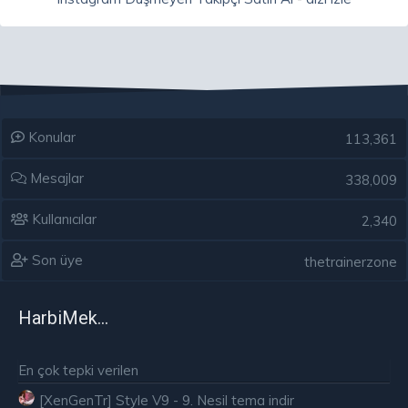
Konular
113,361
Mesajlar
338,009
Kullanıcılar
2,340
Son üye
thetrainerzone
HarbiMekân
En çok tepki verilen
[XenGenTr] Style V9 - 9. Nesil tema indir