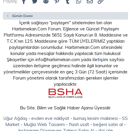
Facebook
Twitter
Reddit
Pinterest
Tumblr
WhatsApp
E-posta
Link
Paylaş:
Günün Duası
İçerik sağlayıcı "paylaşım" sitelerinden biri olan
Harbimekan.Com Forum, Eğlence ve Güncel Paylaşım
Platformu Adresimizde 5651 Sayılı Kanun’un 8. Maddesine ve
T.C.K’nın 125. Maddesine göre TÜM ÜYELERİMİZ yaptıkları
paylaşımlardan sorumludur. Harbimekan.Com sitesindeki
konular yada mesajlar hakkında yapılacak tüm hukuksal
Şikayetler için info@harbimekan.com yada
iletişim
sayfası
üzerinden iletişime geçilmesi halinde ilgili kanunlar ve
yönetmelikler çerçevesinde en geç 3 Gün (72 Saat) içerisinde
Forum yönetimi olarak tarafımızdan gereken işlemler
yapılacaktır.
Bu Site, Bilim ve Sağlık Haber Ajansı Üyesidir.
Uğur Ağdaş
-
evden eve nakliyat
-
kumaş kesim makinesi
-
SS
Market
-
Muğla Web Tasarım
-
flash usdt
-
beğeni satın al
-
Instagram Düşmeyen Takipçi Satın Al
-
dizi izle