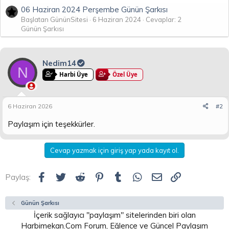
06 Haziran 2024 Perşembe Günün Şarkısı
Başlatan GününSitesi
6 Haziran 2024
Cevaplar: 2
Günün Şarkısı
Nedim14
N
Harbi Üye
Özel Üye
6 Haziran 2026
#2
Paylaşım için teşekkürler.
Cevap yazmak için giriş yap yada kayıt ol.
Facebook
Twitter
Reddit
Pinterest
Tumblr
WhatsApp
E-posta
Link
Paylaş:
Günün Şarkısı
İçerik sağlayıcı "paylaşım" sitelerinden biri olan
Harbimekan.Com Forum, Eğlence ve Güncel Paylaşım