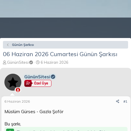
Günün Şarkısı
06 Haziran 2026 Cumartesi Günün Şarkısı
K
B
GününSitesi
6 Haziran 2026
o
a
n
ş
GününSitesi
b
l
u
a
Özel Üye
y
n
u
g
b
ı
6 Haziran 2026
#1
a
ç
ş
t
Müslüm Gürses - Gazla Şoför
l
a
a
r
Bu şarkı,
t
i
a
h