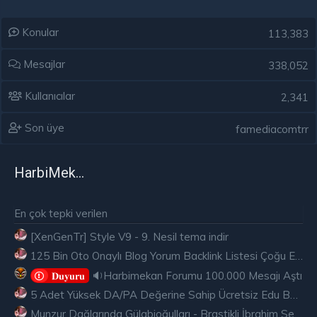
Konular
113,383
Mesajlar
338,052
Kullanıcılar
2,341
Son üye
famediacomtrr
HarbiMekân
En çok tepki verilen
[XenGenTr] Style V9 - 9. Nesil tema indir
125 Bin Oto Onaylı Blog Yorum Backlink Listesi Çoğu Edu ve Gov Ücretsiz
🔉Harbimekan Forumu 100.000 Mesajı Aştı
𝐃𝐮𝐲𝐮𝐫𝐮
5 Adet Yüksek DA/PA Değerine Sahip Ücretsiz Edu Backlink
Munzur Dağlarında Gülabioğulları - Brastikli İbrahim Sevindik