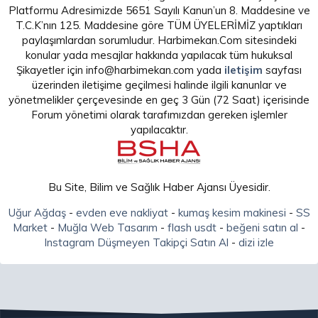
Platformu Adresimizde 5651 Sayılı Kanun’un 8. Maddesine ve
T.C.K’nın 125. Maddesine göre TÜM ÜYELERİMİZ yaptıkları
paylaşımlardan sorumludur. Harbimekan.Com sitesindeki
konular yada mesajlar hakkında yapılacak tüm hukuksal
Şikayetler için info@harbimekan.com yada
iletişim
sayfası
üzerinden iletişime geçilmesi halinde ilgili kanunlar ve
yönetmelikler çerçevesinde en geç 3 Gün (72 Saat) içerisinde
Forum yönetimi olarak tarafımızdan gereken işlemler
yapılacaktır.
Bu Site, Bilim ve Sağlık Haber Ajansı Üyesidir.
Uğur Ağdaş
-
evden eve nakliyat
-
kumaş kesim makinesi
-
SS
Market
-
Muğla Web Tasarım
-
flash usdt
-
beğeni satın al
-
Instagram Düşmeyen Takipçi Satın Al
-
dizi izle