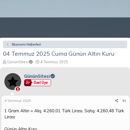
Ekonomi Haberleri
04 Temmuz 2025 Cuma Günün Altın Kuru
K
B
GününSitesi
4 Temmuz 2025
o
a
n
ş
GününSitesi
b
l
u
a
Özel Üye
y
n
u
g
b
ı
4 Temmuz 2025
#1
a
ç
ş
t
1 Gram Altın = Alış: 4.260,01 Türk Lirası, Satış: 4.260,48 Türk
l
a
Lirası
a
r
t
i
Günün Altın Kuru,
a
h