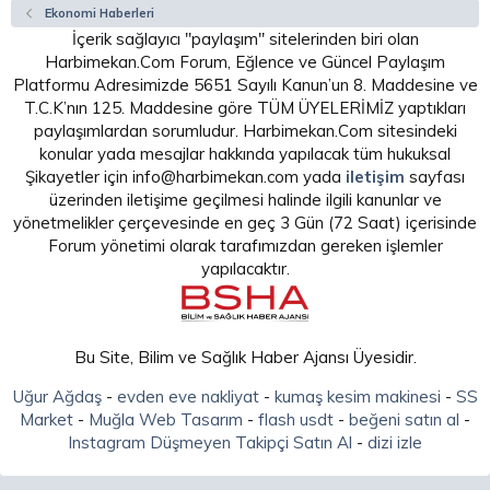
Ekonomi Haberleri
İçerik sağlayıcı "paylaşım" sitelerinden biri olan
Harbimekan.Com Forum, Eğlence ve Güncel Paylaşım
Platformu Adresimizde 5651 Sayılı Kanun’un 8. Maddesine ve
T.C.K’nın 125. Maddesine göre TÜM ÜYELERİMİZ yaptıkları
paylaşımlardan sorumludur. Harbimekan.Com sitesindeki
konular yada mesajlar hakkında yapılacak tüm hukuksal
Şikayetler için info@harbimekan.com yada
iletişim
sayfası
üzerinden iletişime geçilmesi halinde ilgili kanunlar ve
yönetmelikler çerçevesinde en geç 3 Gün (72 Saat) içerisinde
Forum yönetimi olarak tarafımızdan gereken işlemler
yapılacaktır.
Bu Site, Bilim ve Sağlık Haber Ajansı Üyesidir.
Uğur Ağdaş
-
evden eve nakliyat
-
kumaş kesim makinesi
-
SS
Market
-
Muğla Web Tasarım
-
flash usdt
-
beğeni satın al
-
Instagram Düşmeyen Takipçi Satın Al
-
dizi izle