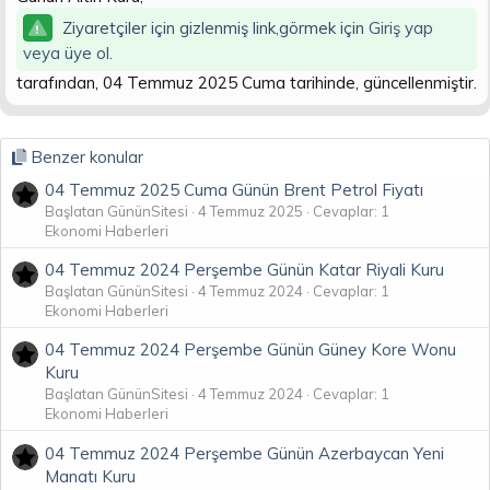
n
i
Ziyaretçiler için gizlenmiş link,görmek için
Giriş yap
veya üye ol.
tarafından, 04 Temmuz 2025 Cuma tarihinde, güncellenmiştir.
Benzer konular
04 Temmuz 2025 Cuma Günün Brent Petrol Fiyatı
Başlatan GününSitesi
4 Temmuz 2025
Cevaplar: 1
Ekonomi Haberleri
04 Temmuz 2024 Perşembe Günün Katar Riyali Kuru
Başlatan GününSitesi
4 Temmuz 2024
Cevaplar: 1
Ekonomi Haberleri
04 Temmuz 2024 Perşembe Günün Güney Kore Wonu
Kuru
Başlatan GününSitesi
4 Temmuz 2024
Cevaplar: 1
Ekonomi Haberleri
04 Temmuz 2024 Perşembe Günün Azerbaycan Yeni
Manatı Kuru