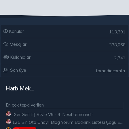
Konular
113,391
Mesajlar
338,068
Kullanıcılar
2,341
Son üye
famediacomtrr
HarbiMekân
En çok tepki verilen
[XenGenTr] Style V9 - 9. Nesil tema indir
125 Bin Oto Onaylı Blog Yorum Backlink Listesi Çoğu Edu ve Gov Ücretsiz