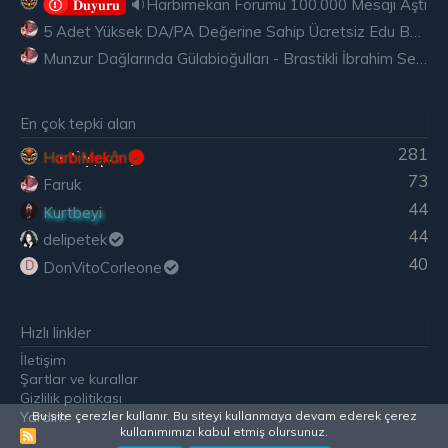
🔉Harbimekan Forumu 100.000 Mesajı Aştı
𝐃𝐮𝐲𝐮𝐫𝐮
5 Adet Yüksek DA/PA Değerine Sahip Ücretsiz Edu Backlink
Munzur Dağlarında Gülabioğulları - Brastikli İbrahim Sevindik
En çok tepki alan
281
HarbiMekân
73
Faruk
44
Kurtbeyi
44
delipetek
40
DonVitoCorleone
D
Hızlı linkler
İletişim
Şartlar ve kurallar
Gizlilik politikası
Yardım
Bu site çerezler kullanır. Bu siteyi kullanmaya devam ederek çerez
kullanımımızı kabul etmiş olursunuz.
R