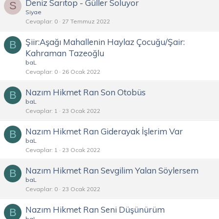
Deniz Sarıtop - Güller Soluyor
S
Siyae
Cevaplar
0
27 Temmuz 2022
Şiir:Aşağı Mahallenin Haylaz Çocuğu/Şair:
B
Kahraman Tazeoğlu
baL
Cevaplar
0
26 Ocak 2022
Nazım Hikmet Ran Son Otobüs
B
baL
Cevaplar
1
23 Ocak 2022
Nazım Hikmet Ran Giderayak İşlerim Var
B
baL
Cevaplar
1
23 Ocak 2022
Nazım Hikmet Ran Sevgilim Yalan Söylersem
B
baL
Cevaplar
0
23 Ocak 2022
Nazım Hikmet Ran Seni Düşünürüm
B
baL