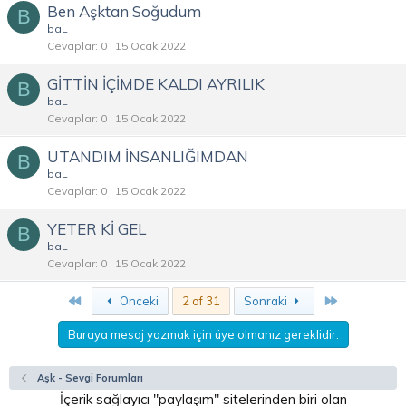
Ben Aşktan Soğudum
B
baL
Cevaplar
0
15 Ocak 2022
GİTTİN İÇİMDE KALDI AYRILIK
B
baL
Cevaplar
0
15 Ocak 2022
UTANDIM İNSANLIĞIMDAN
B
baL
Cevaplar
0
15 Ocak 2022
YETER Kİ GEL
B
baL
Cevaplar
0
15 Ocak 2022
First
Son
Önceki
2 of 31
Sonraki
Buraya mesaj yazmak için üye olmanız gereklidir.
Aşk - Sevgi Forumları
İçerik sağlayıcı "paylaşım" sitelerinden biri olan