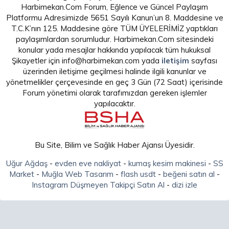
Harbimekan.Com Forum, Eğlence ve Güncel Paylaşım
Platformu Adresimizde 5651 Sayılı Kanun’un 8. Maddesine ve
T.C.K’nın 125. Maddesine göre TÜM ÜYELERİMİZ yaptıkları
paylaşımlardan sorumludur. Harbimekan.Com sitesindeki
konular yada mesajlar hakkında yapılacak tüm hukuksal
Şikayetler için info@harbimekan.com yada
iletişim
sayfası
üzerinden iletişime geçilmesi halinde ilgili kanunlar ve
yönetmelikler çerçevesinde en geç 3 Gün (72 Saat) içerisinde
Forum yönetimi olarak tarafımızdan gereken işlemler
yapılacaktır.
Bu Site, Bilim ve Sağlık Haber Ajansı Üyesidir.
Uğur Ağdaş
-
evden eve nakliyat
-
kumaş kesim makinesi
-
SS
Market
-
Muğla Web Tasarım
-
flash usdt
-
beğeni satın al
-
Instagram Düşmeyen Takipçi Satın Al
-
dizi izle