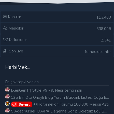
Konular
113,403
Mesajlar
338,095
Kullanıcılar
2,341
Son üye
famediacomtrr
HarbiMekân
En çok tepki verilen
[XenGenTr] Style V9 - 9. Nesil tema indir
125 Bin Oto Onaylı Blog Yorum Backlink Listesi Çoğu Edu ve Gov Ücretsiz
🔉Harbimekan Forumu 100.000 Mesajı Aştı
𝐃𝐮𝐲𝐮𝐫𝐮
5 Adet Yüksek DA/PA Değerine Sahip Ücretsiz Edu Backlink