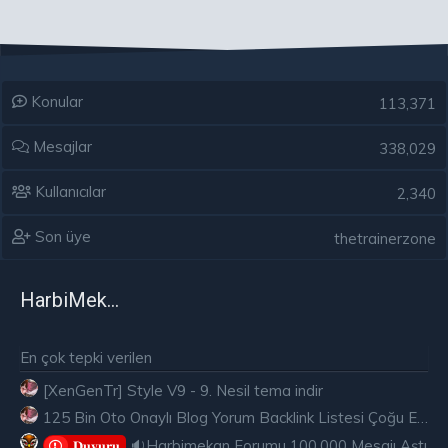
Konular
113,371
Mesajlar
338,029
Kullanıcılar
2,340
Son üye
thetrainerzone
HarbiMekân
En çok tepki verilen
[XenGenTr] Style V9 - 9. Nesil tema indir
125 Bin Oto Onaylı Blog Yorum Backlink Listesi Çoğu Edu ve Gov Ücretsiz
🔉Harbimekan Forumu 100.000 Mesajı Aştı
𝐃𝐮𝐲𝐮𝐫𝐮