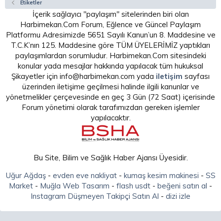
Etiketler
İçerik sağlayıcı "paylaşım" sitelerinden biri olan
Harbimekan.Com Forum, Eğlence ve Güncel Paylaşım
Platformu Adresimizde 5651 Sayılı Kanun’un 8. Maddesine ve
T.C.K’nın 125. Maddesine göre TÜM ÜYELERİMİZ yaptıkları
paylaşımlardan sorumludur. Harbimekan.Com sitesindeki
konular yada mesajlar hakkında yapılacak tüm hukuksal
Şikayetler için info@harbimekan.com yada
iletişim
sayfası
üzerinden iletişime geçilmesi halinde ilgili kanunlar ve
yönetmelikler çerçevesinde en geç 3 Gün (72 Saat) içerisinde
Forum yönetimi olarak tarafımızdan gereken işlemler
yapılacaktır.
Bu Site, Bilim ve Sağlık Haber Ajansı Üyesidir.
Uğur Ağdaş
-
evden eve nakliyat
-
kumaş kesim makinesi
-
SS
Market
-
Muğla Web Tasarım
-
flash usdt
-
beğeni satın al
-
Instagram Düşmeyen Takipçi Satın Al
-
dizi izle