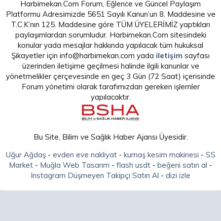
Harbimekan.Com Forum, Eğlence ve Güncel Paylaşım
Platformu Adresimizde 5651 Sayılı Kanun’un 8. Maddesine ve
T.C.K’nın 125. Maddesine göre TÜM ÜYELERİMİZ yaptıkları
paylaşımlardan sorumludur. Harbimekan.Com sitesindeki
konular yada mesajlar hakkında yapılacak tüm hukuksal
Şikayetler için info@harbimekan.com yada
iletişim
sayfası
üzerinden iletişime geçilmesi halinde ilgili kanunlar ve
yönetmelikler çerçevesinde en geç 3 Gün (72 Saat) içerisinde
Forum yönetimi olarak tarafımızdan gereken işlemler
yapılacaktır.
Bu Site, Bilim ve Sağlık Haber Ajansı Üyesidir.
Uğur Ağdaş
-
evden eve nakliyat
-
kumaş kesim makinesi
-
SS
Market
-
Muğla Web Tasarım
-
flash usdt
-
beğeni satın al
-
Instagram Düşmeyen Takipçi Satın Al
-
dizi izle