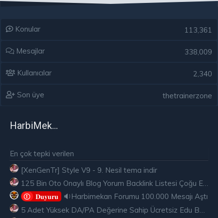
Konular
113,361
Mesajlar
338,009
Kullanıcılar
2,340
Son üye
thetrainerzone
HarbiMekân
En çok tepki verilen
[XenGenTr] Style V9 - 9. Nesil tema indir
125 Bin Oto Onaylı Blog Yorum Backlink Listesi Çoğu Edu ve Gov Ücretsiz
🔉Harbimekan Forumu 100.000 Mesajı Aştı
𝐃𝐮𝐲𝐮𝐫𝐮
5 Adet Yüksek DA/PA Değerine Sahip Ücretsiz Edu Backlink