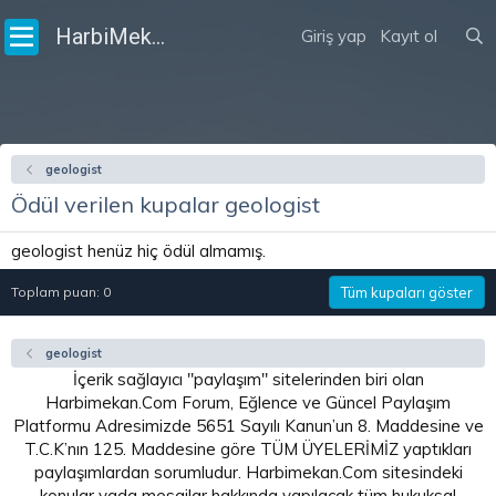
HarbiMekân
Giriş yap
Kayıt ol
geologist
Ödül verilen kupalar geologist
geologist henüz hiç ödül almamış.
Toplam puan: 0
Tüm kupaları göster
geologist
İçerik sağlayıcı "paylaşım" sitelerinden biri olan
Harbimekan.Com Forum, Eğlence ve Güncel Paylaşım
Platformu Adresimizde 5651 Sayılı Kanun’un 8. Maddesine ve
T.C.K’nın 125. Maddesine göre TÜM ÜYELERİMİZ yaptıkları
paylaşımlardan sorumludur. Harbimekan.Com sitesindeki
konular yada mesajlar hakkında yapılacak tüm hukuksal