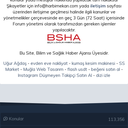
Şikayetler için info@harbimekan.com yada
iletişim
sayfası
üzerinden iletişime geçilmesi halinde ilgili kanunlar ve
yönetmelikler çerçevesinde en geç 3 Gün (72 Saat) içerisinde
Forum yönetimi olarak tarafımızdan gereken işlemler
yapılacaktır.
Bu Site, Bilim ve Sağlık Haber Ajansı Üyesidir.
Uğur Ağdaş
-
evden eve nakliyat
-
kumaş kesim makinesi
-
SS
Market
-
Muğla Web Tasarım
-
flash usdt
-
beğeni satın al
-
Instagram Düşmeyen Takipçi Satın Al
-
dizi izle
Konular
113,356