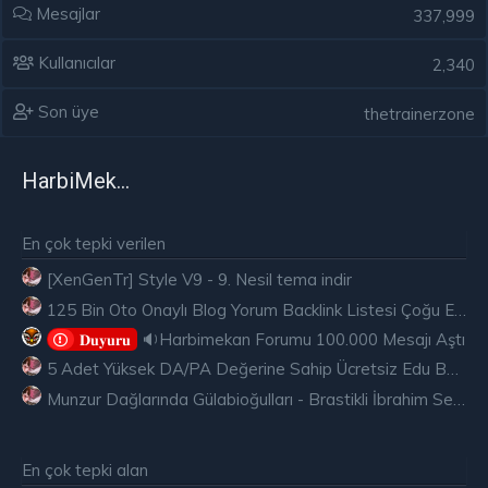
Mesajlar
337,999
Kullanıcılar
2,340
Son üye
thetrainerzone
HarbiMekân
En çok tepki verilen
[XenGenTr] Style V9 - 9. Nesil tema indir
125 Bin Oto Onaylı Blog Yorum Backlink Listesi Çoğu Edu ve Gov Ücretsiz
🔉Harbimekan Forumu 100.000 Mesajı Aştı
𝐃𝐮𝐲𝐮𝐫𝐮
5 Adet Yüksek DA/PA Değerine Sahip Ücretsiz Edu Backlink
Munzur Dağlarında Gülabioğulları - Brastikli İbrahim Sevindik
En çok tepki alan