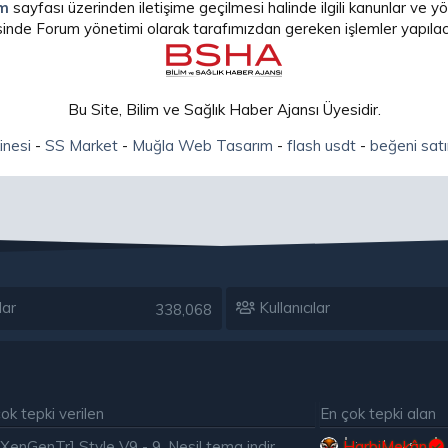
im
sayfası üzerinden iletişime geçilmesi halinde ilgili kanunlar ve
isinde Forum yönetimi olarak tarafımızdan gereken işlemler yapılaca
Bu Site, Bilim ve Sağlık Haber Ajansı Üyesidir.
inesi
-
SS Market
-
Muğla Web Tasarım
-
flash usdt
-
beğeni satı
lar
Kullanıcılar
338,068
ok tepki verilen
En çok tepki alan
[XenGenTr] Style V9 - 9. Nesil tema indir
HarbiMekân