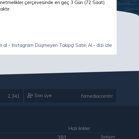
 yönetmelikler çerçevesinde en geç 3 Gün (72 Saat)
ktır.
n al
-
Instagram Düşmeyen Takipçi Satın Al
-
dizi izle
Son üye
2,341
famediacomtrr
Hızlı linkler
İletişim
281