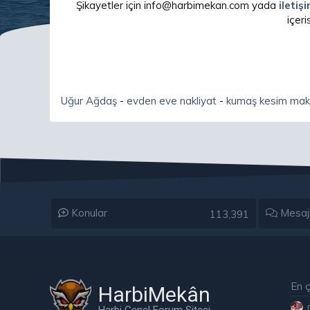
Şikayetler için info@harbimekan.com yada
iletiş
içer
Uğur Ağdaş
-
evden eve nakliyat
-
kumaş kesim mak
Konular
Mesaj
113,391
En ç
HarbiMekân