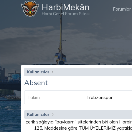
HarbiMekân
Forumlar
Harbi Genel Forum Sitesi
Kullanıcılar
Absent
Takım
Trabzonspor
Kullanıcılar
İçerik sağlayıcı "paylaşım" sitelerinden biri olan H
125. Maddesine göre TÜM ÜYELERİMİZ yaptıkları