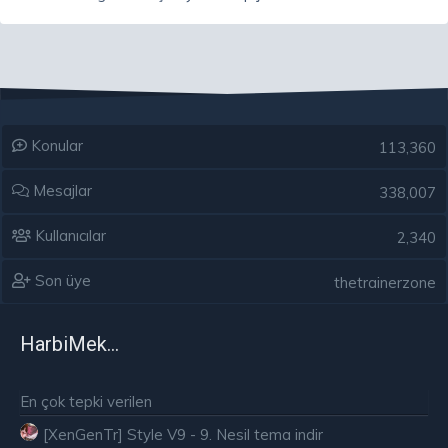
Konular
113,360
Mesajlar
338,007
Kullanıcılar
2,340
Son üye
thetrainerzone
HarbiMekân
En çok tepki verilen
[XenGenTr] Style V9 - 9. Nesil tema indir