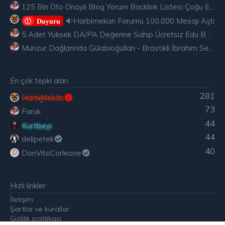
125 Bin Oto Onaylı Blog Yorum Backlink Listesi Çoğu Edu ve Gov Ücretsiz
🔉Harbimekan Forumu 100.000 Mesajı Aştı
𝐃𝐮𝐲𝐮𝐫𝐮
5 Adet Yüksek DA/PA Değerine Sahip Ücretsiz Edu Backlink
Munzur Dağlarında Gülabioğulları - Brastikli İbrahim Sevindik
En çok tepki alan
281
HarbiMekân
73
Faruk
44
Kurtbeyi
44
delipetek
40
DonVitoCorleone
D
Hızlı linkler
İletişim
Şartlar ve kurallar
Gizlilik politikası