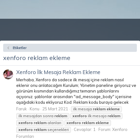
Etiketler
xenforo reklam ekleme
Xenforo İlk Mesaja Reklam Ekleme
Merhaba, Xenforo da sadece ilk mesaj içine reklam nasıl
eklenir onu anlatacağım Kurulum; Yönetim paneline giriyoruz ve
görünüm kısmından kullandığımız temanın şablonlarını
açıyoruz. şablonlar arasından "ad_message_body" içerisine
aşağıdaki kodu ekliyoruz Kod: Reklam kodu buraya gelecek
Faruk
Konu
25 Mart 2021
ilk mesaja
reklam
ekleme
ilk mesajdan sonra
reklam
xenforo
ilk mesaja
reklam
xenforo
reklam
alanları
xenforo
reklam
ekleme
Cevaplar: 1
Forum:
Xenforo
xenforo
reklam
seçenekleri
Forumları