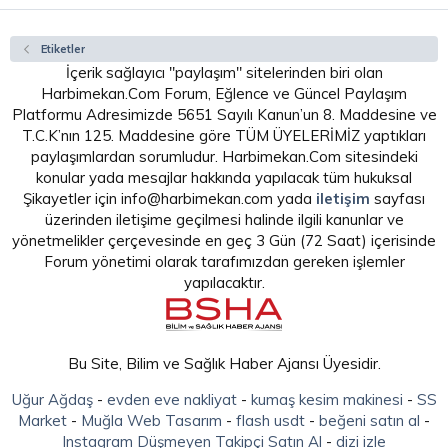
Etiketler
İçerik sağlayıcı "paylaşım" sitelerinden biri olan
Harbimekan.Com Forum, Eğlence ve Güncel Paylaşım
Platformu Adresimizde 5651 Sayılı Kanun’un 8. Maddesine ve
T.C.K’nın 125. Maddesine göre TÜM ÜYELERİMİZ yaptıkları
paylaşımlardan sorumludur. Harbimekan.Com sitesindeki
konular yada mesajlar hakkında yapılacak tüm hukuksal
Şikayetler için info@harbimekan.com yada
iletişim
sayfası
üzerinden iletişime geçilmesi halinde ilgili kanunlar ve
yönetmelikler çerçevesinde en geç 3 Gün (72 Saat) içerisinde
Forum yönetimi olarak tarafımızdan gereken işlemler
yapılacaktır.
Bu Site, Bilim ve Sağlık Haber Ajansı Üyesidir.
Uğur Ağdaş
-
evden eve nakliyat
-
kumaş kesim makinesi
-
SS
Market
-
Muğla Web Tasarım
-
flash usdt
-
beğeni satın al
-
Instagram Düşmeyen Takipçi Satın Al
-
dizi izle