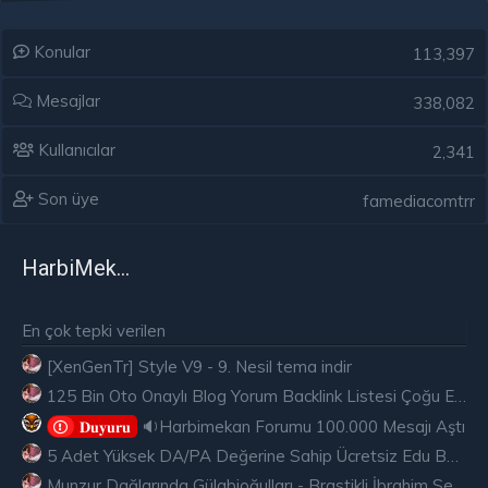
Konular
113,397
Mesajlar
338,082
Kullanıcılar
2,341
Son üye
famediacomtrr
HarbiMekân
En çok tepki verilen
[XenGenTr] Style V9 - 9. Nesil tema indir
125 Bin Oto Onaylı Blog Yorum Backlink Listesi Çoğu Edu ve Gov Ücretsiz
🔉Harbimekan Forumu 100.000 Mesajı Aştı
𝐃𝐮𝐲𝐮𝐫𝐮
5 Adet Yüksek DA/PA Değerine Sahip Ücretsiz Edu Backlink
Munzur Dağlarında Gülabioğulları - Brastikli İbrahim Sevindik