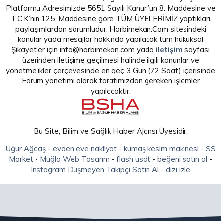
Platformu Adresimizde 5651 Sayılı Kanun’un 8. Maddesine ve
T.C.K’nın 125. Maddesine göre TÜM ÜYELERİMİZ yaptıkları
paylaşımlardan sorumludur. Harbimekan.Com sitesindeki
konular yada mesajlar hakkında yapılacak tüm hukuksal
Şikayetler için info@harbimekan.com yada
iletişim
sayfası
üzerinden iletişime geçilmesi halinde ilgili kanunlar ve
yönetmelikler çerçevesinde en geç 3 Gün (72 Saat) içerisinde
Forum yönetimi olarak tarafımızdan gereken işlemler
yapılacaktır.
Bu Site, Bilim ve Sağlık Haber Ajansı Üyesidir.
Uğur Ağdaş
-
evden eve nakliyat
-
kumaş kesim makinesi
-
SS
Market
-
Muğla Web Tasarım
-
flash usdt
-
beğeni satın al
-
Instagram Düşmeyen Takipçi Satın Al
-
dizi izle