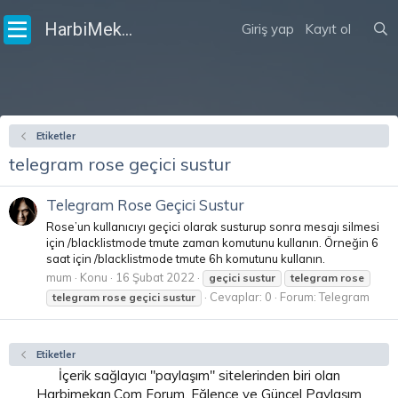
HarbiMekân
Giriş yap
Kayıt ol
Etiketler
telegram rose geçici sustur
Telegram Rose Geçici Sustur
Rose’un kullanıcıyı geçici olarak susturup sonra mesajı silmesi
için /blacklistmode tmute zaman komutunu kullanın. Örneğin 6
saat için /blacklistmode tmute 6h komutunu kullanın.
mum
Konu
16 Şubat 2022
geçici
sustur
telegram
rose
Cevaplar: 0
Forum:
Telegram
telegram
rose
geçici
sustur
Etiketler
İçerik sağlayıcı "paylaşım" sitelerinden biri olan
Harbimekan.Com Forum, Eğlence ve Güncel Paylaşım