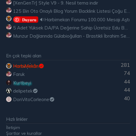
[XenGenTr] Style V9 - 9. Nesil tema indir
125 Bin Oto Onaylı Blog Yorum Backlink Listesi Çoğu Edu ve Gov Ücretsiz
🔉Harbimekan Forumu 100.000 Mesajı Aştı
𝐃𝐮𝐲𝐮𝐫𝐮
5 Adet Yüksek DA/PA Değerine Sahip Ücretsiz Edu Backlink
Munzur Dağlarında Gülabioğulları - Brastikli İbrahim Sevindik
En çok tepki alan
281
HarbiMekân
74
Faruk
44
Kurtbeyi
44
delipetek
40
DonVitoCorleone
D
Hızlı linkler
İletişim
Şartlar ve kurallar