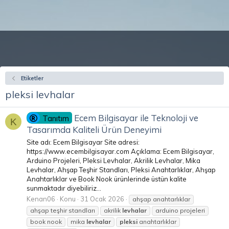
Etiketler
pleksi levhalar
Ecem Bilgisayar ile Teknoloji ve
Tanıtım
K
Tasarımda Kaliteli Ürün Deneyimi
Site adı: Ecem Bilgisayar Site adresi:
https://www.ecembilgisayar.com Açıklama: Ecem Bilgisayar,
Arduino Projeleri, Pleksi Levhalar, Akrilik Levhalar, Mika
Levhalar, Ahşap Teşhir Standları, Pleksi Anahtarlıklar, Ahşap
Anahtarlıklar ve Book Nook ürünlerinde üstün kalite
sunmaktadır diyebiliriz...
Kenan06
Konu
31 Ocak 2026
ahşap anahtarlıklar
ahşap teşhir standları
akrilik
levhalar
arduino projeleri
book nook
mika
levhalar
pleksi
anahtarlıklar