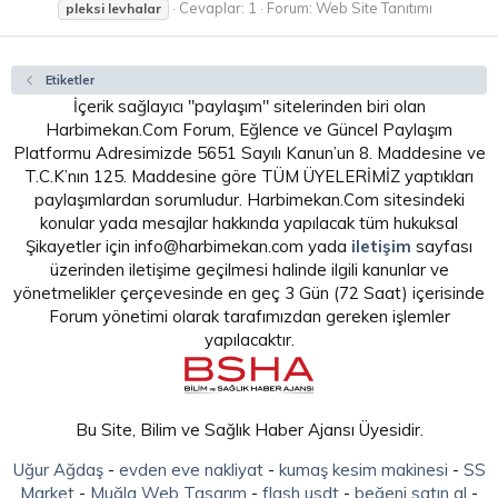
Cevaplar: 1
Forum:
Web Site Tanıtımı
pleksi
levhalar
Etiketler
İçerik sağlayıcı "paylaşım" sitelerinden biri olan
Harbimekan.Com Forum, Eğlence ve Güncel Paylaşım
Platformu Adresimizde 5651 Sayılı Kanun’un 8. Maddesine ve
T.C.K’nın 125. Maddesine göre TÜM ÜYELERİMİZ yaptıkları
paylaşımlardan sorumludur. Harbimekan.Com sitesindeki
konular yada mesajlar hakkında yapılacak tüm hukuksal
Şikayetler için info@harbimekan.com yada
iletişim
sayfası
üzerinden iletişime geçilmesi halinde ilgili kanunlar ve
yönetmelikler çerçevesinde en geç 3 Gün (72 Saat) içerisinde
Forum yönetimi olarak tarafımızdan gereken işlemler
yapılacaktır.
Bu Site, Bilim ve Sağlık Haber Ajansı Üyesidir.
Uğur Ağdaş
-
evden eve nakliyat
-
kumaş kesim makinesi
-
SS
Market
-
Muğla Web Tasarım
-
flash usdt
-
beğeni satın al
-