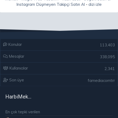
Instagram Düşmeyen Takipçi Satın Al
-
dizi izle
Konular
113,403
Mesajlar
338,095
Kullanıcılar
2,341
Son üye
famediacomtrr
HarbiMekân
En çok tepki verilen