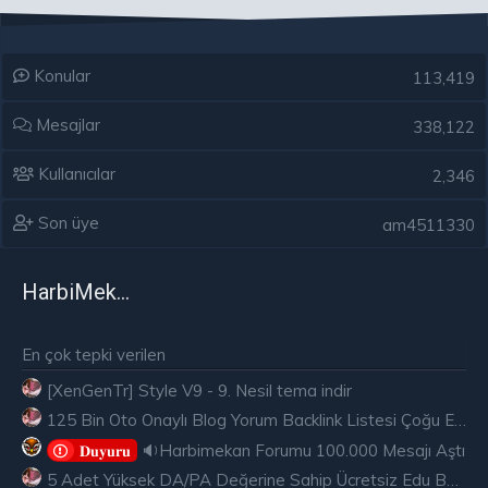
Konular
113,419
Mesajlar
338,122
Kullanıcılar
2,346
Son üye
am4511330
HarbiMekân
En çok tepki verilen
[XenGenTr] Style V9 - 9. Nesil tema indir
125 Bin Oto Onaylı Blog Yorum Backlink Listesi Çoğu Edu ve Gov Ücretsiz
🔉Harbimekan Forumu 100.000 Mesajı Aştı
𝐃𝐮𝐲𝐮𝐫𝐮
5 Adet Yüksek DA/PA Değerine Sahip Ücretsiz Edu Backlink