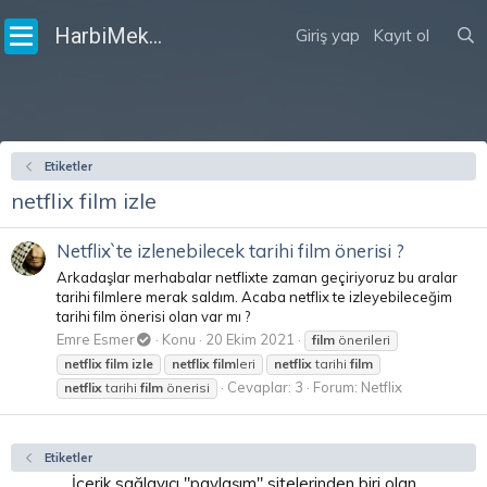
HarbiMekân
Giriş yap
Kayıt ol
Etiketler
netflix film izle
Netflix`te izlenebilecek tarihi film önerisi ?
Arkadaşlar merhabalar netflixte zaman geçiriyoruz bu aralar
tarihi filmlere merak saldım. Acaba netflix te izleyebileceğim
tarihi film önerisi olan var mı ?
Emre Esmer
Konu
20 Ekim 2021
film
önerileri
netflix
film
izle
netflix
film
leri
netflix
tarihi
film
Cevaplar: 3
Forum:
Netflix
netflix
tarihi
film
önerisi
Etiketler
İçerik sağlayıcı "paylaşım" sitelerinden biri olan