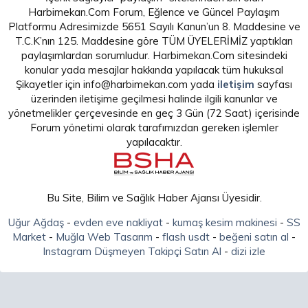
Harbimekan.Com Forum, Eğlence ve Güncel Paylaşım
Platformu Adresimizde 5651 Sayılı Kanun’un 8. Maddesine ve
T.C.K’nın 125. Maddesine göre TÜM ÜYELERİMİZ yaptıkları
paylaşımlardan sorumludur. Harbimekan.Com sitesindeki
konular yada mesajlar hakkında yapılacak tüm hukuksal
Şikayetler için info@harbimekan.com yada
iletişim
sayfası
üzerinden iletişime geçilmesi halinde ilgili kanunlar ve
yönetmelikler çerçevesinde en geç 3 Gün (72 Saat) içerisinde
Forum yönetimi olarak tarafımızdan gereken işlemler
yapılacaktır.
Bu Site, Bilim ve Sağlık Haber Ajansı Üyesidir.
Uğur Ağdaş
-
evden eve nakliyat
-
kumaş kesim makinesi
-
SS
Market
-
Muğla Web Tasarım
-
flash usdt
-
beğeni satın al
-
Instagram Düşmeyen Takipçi Satın Al
-
dizi izle