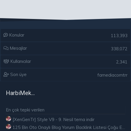
Konular
113,393
Mesajlar
338,072
Kullanıcılar
2,341
Son üye
famediacomtrr
HarbiMekân
En çok tepki verilen
[XenGenTr] Style V9 - 9. Nesil tema indir
125 Bin Oto Onaylı Blog Yorum Backlink Listesi Çoğu Edu ve Gov Ücretsiz