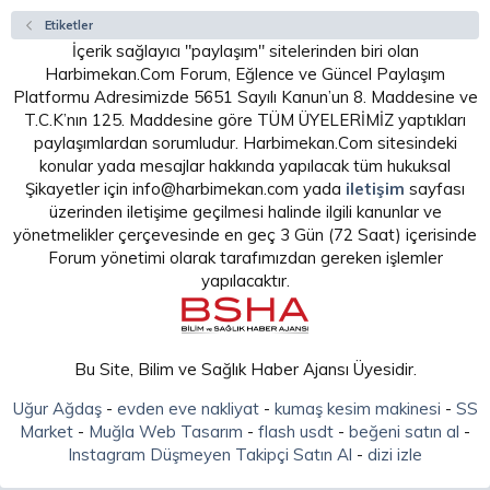
Etiketler
İçerik sağlayıcı "paylaşım" sitelerinden biri olan
Harbimekan.Com Forum, Eğlence ve Güncel Paylaşım
Platformu Adresimizde 5651 Sayılı Kanun’un 8. Maddesine ve
T.C.K’nın 125. Maddesine göre TÜM ÜYELERİMİZ yaptıkları
paylaşımlardan sorumludur. Harbimekan.Com sitesindeki
konular yada mesajlar hakkında yapılacak tüm hukuksal
Şikayetler için info@harbimekan.com yada
iletişim
sayfası
üzerinden iletişime geçilmesi halinde ilgili kanunlar ve
yönetmelikler çerçevesinde en geç 3 Gün (72 Saat) içerisinde
Forum yönetimi olarak tarafımızdan gereken işlemler
yapılacaktır.
Bu Site, Bilim ve Sağlık Haber Ajansı Üyesidir.
Uğur Ağdaş
-
evden eve nakliyat
-
kumaş kesim makinesi
-
SS
Market
-
Muğla Web Tasarım
-
flash usdt
-
beğeni satın al
-
Instagram Düşmeyen Takipçi Satın Al
-
dizi izle