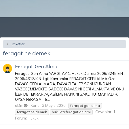
Etiketler
feragat ne demek
Feragat-Geri Alma
Feragat-Geri Alma YARGITAY 1. Hukuk Dairesi 2006/3245 E.N ,
2006/4318 K.N. İlgili Kavramlar FERAGAT GERİ ALMA Özet
DAVAYI GERİ ALMADA, DAVACI TALEP SONUCUNDAN
VAZGEÇMEMEKTE, SADECE DAVASINI GERİ ALMAKTA VE ONU
İLERİDE TEKRAR AÇABİLME HAKKINI SAKLI TUTMAKTADIR.
OYSA FERAGATTE...
aDm
Konu
3 Mayıs 2020
feragat
geri alma
Cevaplar: 1
feragat
ne
demek
hukukta
feragat
anlamı
Forum:
Hukuk